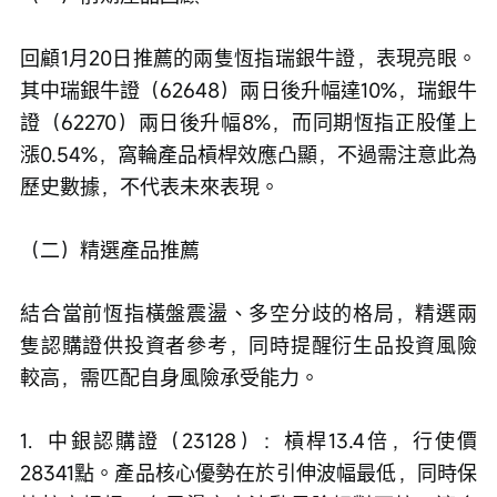
回顧1月20日推薦的兩隻恆指瑞銀牛證，表現亮眼。
其中瑞銀牛證（62648）兩日後升幅達10%，瑞銀牛
證（62270）兩日後升幅8%，而同期恆指正股僅上
漲0.54%，窩輪產品槓桿效應凸顯，不過需注意此為
歷史數據，不代表未來表現。
（二）精選產品推薦
結合當前恆指橫盤震盪、多空分歧的格局，精選兩
隻認購證供投資者參考，同時提醒衍生品投資風險
較高，需匹配自身風險承受能力。
1.  中銀認購證（23128）：槓桿13.4倍，行使價
28341點。產品核心優勢在於引伸波幅最低，同時保