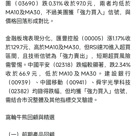
團（03690）跌0.31%收於97.0元，兩者均低於
MA10及MA30，不過美團獲「強力買入」信號，與
價格回落形成對比。
金融板塊表現分化，匯豐控股（00005）漲1.17%收
於129.7元，高於MA10及MA30，但RSI達70進入超買
區間，且技術信號為「強力賣出」，短期超買風險
需警惕。中國平安（02318）跌幅較顯著，跌2.34%
收於66.9元，低於MA10及MA30。建設銀行
（00939）、中國移動（00941）、舜宇光學科技
（02382）均錄得跌幅，但均獲「強力買入」信號，
需結合市況整體及其他指標交叉驗證。
窩輪牛熊回顧與精選
（一）前期產品回顧