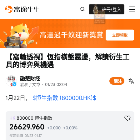
註冊/登入
迎新驚喜賞 股票/BTC等任你揀!
【窩輪透視】恆指橫盤震盪，解讀衍生工
具的博弈與機遇
融慧财经
關注
發表了文章
 · 
01/23 02:04
1月22日， 
$恒生指數 (800000.HK)$
HK
800000
恒生指數
26629.960
+0.000
+0.00%
盤前競價
01/23 01:17