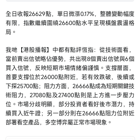
全日收報26629點，單日微漲0.17%，整體變動幅度
有限，指數繼續圍繞26600點水平呈現橫盤震盪格
局。
我哋【港股播報】中都有點評恆指：從技術面看，
當前賣出信號略佔優勢，共出現8個賣出信號與6個
買入信號，反映短期市場情緒偏謹慎。支撐層面，
首要支撐位於26000點附近，若有效跌破，後續或
下探25700點；阻力方面，26666點成為短期關鍵技
術阻力，27080點及27400點則是上方進一步壓力
位。市場分歧明顯，部分投資者看好後市潛力，持
續買入近牛證；另一部分則在26666點阻力位附近
部署看空產品，多空博弈屬正常市場現象。