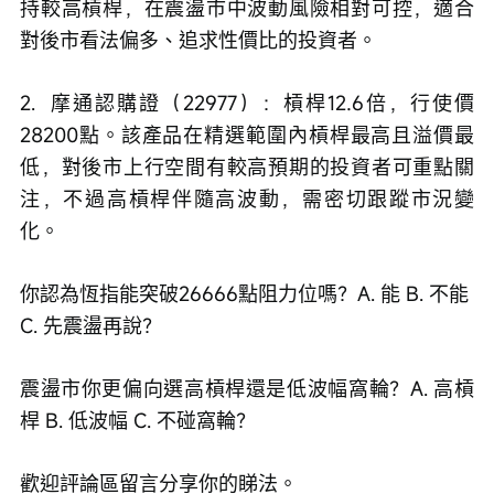
持較高槓桿，在震盪市中波動風險相對可控，適合
對後市看法偏多、追求性價比的投資者。
2.  摩通認購證（22977）：槓桿12.6倍，行使價
28200點。該產品在精選範圍內槓桿最高且溢價最
低，對後市上行空間有較高預期的投資者可重點關
注，不過高槓桿伴隨高波動，需密切跟蹤市況變
化。
你認為恆指能突破26666點阻力位嗎？A. 能 B. 不能 
C. 先震盪再說？
震盪市你更偏向選高槓桿還是低波幅窩輪？A. 高槓
桿 B. 低波幅 C. 不碰窩輪？
歡迎評論區留言分享你的睇法。