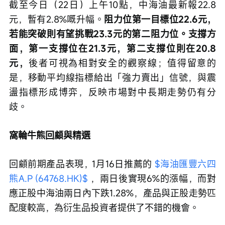
截至今日（22日）上午10點，中海油最新報22.8
元，暫有2.8%嘅升幅。
阻力位第一目標位22.6元，
若能突破則有望挑戰23.3元的第二阻力位。支撐方
面，第一支撐位在21.3元，第二支撐位則在20.8
元，
後者可視為相對安全的觀察線；值得留意的
是，移動平均線指標給出「強力賣出」信號，與震
盪指標形成博弈，反映市場對中長期走勢仍有分
歧。
窩輪牛熊回顧與精選
回顧前期產品表現，1月16日推薦的 
$海油匯豐六四
熊A.P (64768.HK)$
 ，兩日後實現6%的漲幅，而對
應正股中海油兩日內下跌1.28%，產品與正股走勢匹
配度較高，為衍生品投資者提供了不錯的機會。