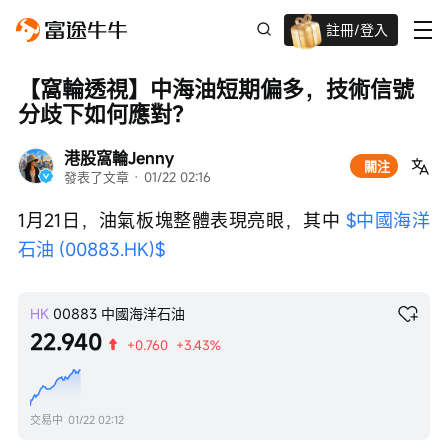
註冊/登入
迎新驚喜賞 股票/BTC等任你揀!
【窩輪透視】中海油短期偏多，技術信號
分歧下如何應對？
港股窩輪Jenny
關注
發表了文章
 · 
01/22 02:16
1月21日，油氣板塊整體表現亮眼，其中 
$中國海洋
石油 (00883.HK)$
HK
00883
中國海洋石油
22.940
+0.760
+3.43%
交易中
01/22 02:12