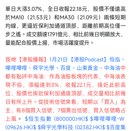
單日大漲3.07%，全日收報22.18元，股價不僅遠高
於MA10（21.53元）和MA30（21.09元）兩條短期
均線，更逼近保利加通道頂部，距離前期高位僅一
步之遙。成交額達17.91億元，相比前幾日明顯放大，
量能配合股價上揚，市場活躍度提升。
我哋【港股播報】
1月21日【港股Podcast】恒指、
嗶哩嗶哩、舜宇光學、百度、山東黃金、中海油
中
都有點評中海油：作為油股板塊的代表，中海油表
現不俗，漲幅達到3%，收報22.1元，接近此前高
位，股價也挨近保利加通道頂部，成交量相比前幾
日有所上升。從技術信號來看，短期以「買入」為
主，有8個買入信號，7個賣出信號，買入信號略占
上風
。 
$恒生指數 (800000.HK)$
$嗶哩嗶哩-W 
(09626.HK)$
$舜宇光學科技 (02382.HK)$
$百度集