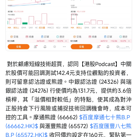
 對於顧慮短線技術超買，認同【港股Podcast】中關
於股價可能回調測試142.4元支持位觀點的投資者，
則可留意認沽證或熊證。中銀認沽證 (24326) 與瑞
銀認沽證 (24276) 行使價均為131.7元，提供約3.6倍
槓桿，其「溢價相對較低」的特點，使其成為對沖
正股持倉下行風險或捕捉技術回調機會時，成本可
控的工具。摩通熊證 (66662) 
$百度摩通七十熊B.P 
(66662.HK)$
 與滙豐熊證 (65572) 
$百度匯豐八七熊
B.P (65572.HK)$
 收回價均設定在160元，緊貼第一