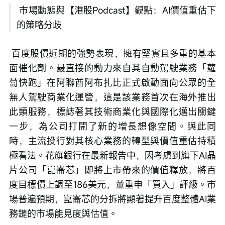
 市場動態與【港股Podcast】觀點：AI價值重估下
的策略分歧
 百度股價近期的強勢表現，擁有堅實且多重的基本
面催化劑。最直接的動力來自其自動駕駛業務「蘿
蔔快跑」在阿聯酋阿布扎比正式啟動面向公眾的全
無人駕駛商業化運營，這是該業務首次在海外推出
此類服務，標誌著其技術商業化與國際化邁出關鍵
一步，為公司打開了新的增長想像空間。與此同
時，主流投行對其核心業務的轉型與價值重估持積
極看法。花旗銀行在最新報告中，因考慮到旗下AI晶
片公司「崑崙芯」即將上市帶來的價值釋放，將百
度目標價上調至186美元，並重申「買入」評級。市
場普遍預期，崑崙芯的分拆將顯著提升百度整體AI業
務鏈的市場能見度與估值。 