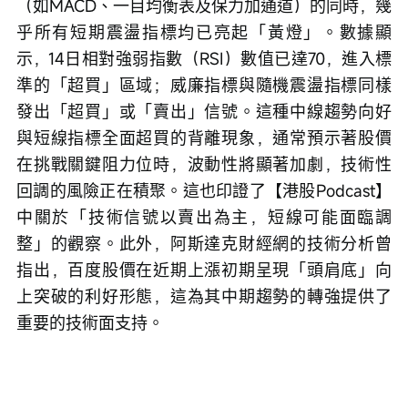
（如MACD、一目均衡表及保力加通道）的同時，幾
乎所有短期震盪指標均已亮起「黃燈」。數據顯
示，14日相對強弱指數（RSI）數值已達70，進入標
準的「超買」區域；威廉指標與隨機震盪指標同樣
發出「超買」或「賣出」信號。這種中線趨勢向好
與短線指標全面超買的背離現象，通常預示著股價
在挑戰關鍵阻力位時，波動性將顯著加劇，技術性
回調的風險正在積聚。這也印證了【港股Podcast】
中關於「技術信號以賣出為主，短線可能面臨調
整」的觀察。此外，阿斯達克財經網的技術分析曾
指出，百度股價在近期上漲初期呈現「頭肩底」向
上突破的利好形態，這為其中期趨勢的轉強提供了
重要的技術面支持。