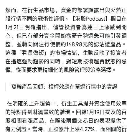
然而，在衍生品市場，資金的部署顯露出與火熱正
股行情不同的戰術性謹慎。【港股Podcast】欄目在
1月21日明確指出，儘管投資者為連日上漲感到開
心，但已有部分資金開始擔憂升勢過急可能引發調
整，並轉向關注行使價約168.98元的認沽證產品。
這種「看長做短」的市場情緒，生動反映了投資者
在追逐強勁趨勢的同時，對短期技術超買狀態的忌
憚，從而要求更精細化的風險管理與策略選擇。
 窩輪產品回顧：槓桿效應在單邊行情中的實證
 在明確的上升趨勢中，衍生工具提升資金使用效率
的特點得到淋漓盡致的體現。回顧1月19日提及的百
度相關看漲產品，在隨後兩個交易日的表現提供了
有力例證。當時，正股累計上漲4.27%，而相關的衍