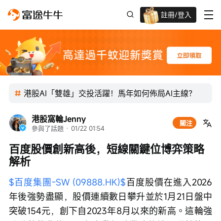
註冊/登入
迎新驚喜賞 股票/BTC等任你揀!
港股AI「雙雄」交投活躍！馬年如何佈局AI主線？
港股窩輪Jenny
關注
參與了話題
 · 
01/22 01:54
百度股價創新高後，短線關鍵位博弈策略
解析
$百度集團-SW (09888.HK)$
百度股價在進入2026
年後強勢盡顯，股價連續數日攀升並於1月21日盤中
突破154元，創下自2023年8月以來的新高。這輪強