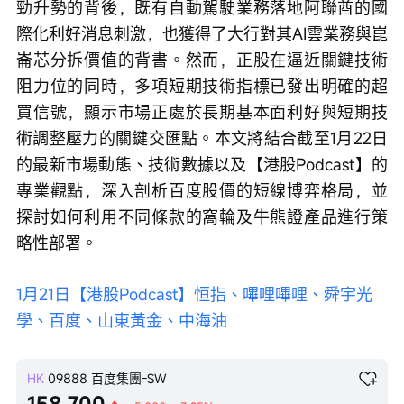
勁升勢的背後，既有自動駕駛業務落地阿聯酋的國
際化利好消息刺激，也獲得了大行對其AI雲業務與崑
崙芯分拆價值的背書。然而，正股在逼近關鍵技術
阻力位的同時，多項短期技術指標已發出明確的超
買信號，顯示市場正處於長期基本面利好與短期技
術調整壓力的關鍵交匯點。本文將結合截至1月22日
的最新市場動態、技術數據以及【港股Podcast】的
專業觀點，深入剖析百度股價的短線博弈格局，並
探討如何利用不同條款的窩輪及牛熊證產品進行策
略性部署。
1月21日【港股Podcast】恒指、嗶哩嗶哩、舜宇光
學、百度、山東黃金、中海油
HK
09888
百度集團-SW
158.700