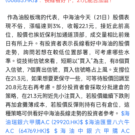
(00883.HK)$
：長線看好下，21元能否加倉？
 作為油股板塊的代表，中海油今天（21日）股價表
現不俗，漲幅達到3%，收報22.1元，接近此前高
位，股價也挨近保利加通道頂部，成交量相比前幾
日有所上升。有投資者表示長線看好中海油的股價
走勢，詢問若想在較低位置部署，可考慮哪些水
準。從技術信號來看，短期以“買入”為主，有8個買
入信號，7個賣出信號，買入信號略占上風。支撐位
在21.3元，如果想要更保守一些，可等待股價回調至
20.8元左右再考慮。部分投資者會採取分批建倉的
策略，在21.3元附近先小注買入，若股價繼續下跌則
再加倉攤薄成本，若股價反彈則持有已有倉位，這
種策略可供看好中海油長線走勢的投資者參考。 
$海
油瑞銀六甲購A.C (29920.HK)$
$海油匯豐八六牛
A.C (64769.HK)$
$海油中銀六甲購A.C 