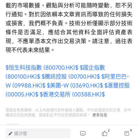
載的市場數據、觀點與分析可能隨時變動，恕不另
行通知。對於因依賴本文章資訊而導致的任何損失
或損害，我們概不負責。技術分析僅顯示部分技術
條件是否滿足，應結合其他資料全面評估資產表
現，不應單憑本文作出交易決策。請注意，過往表
現不代表未來結果。
$恒生科技指數 (800700.HK)$
$國企指數 
(800100.HK)$
$騰訊控股 (00700.HK)$
$阿里巴巴-
W (09988.HK)$
$美團-W (03690.HK)$
$滙豐控股 
(00005.HK)$
$香港交易所 (00388.HK)$
風險及免責聲明：以上內容僅代表作者個人觀點，不代表富途任何立場，亦不
構成任何投資建議，富途對此不作任何保證與承諾。
更多信息
2
2
9
搶沙發