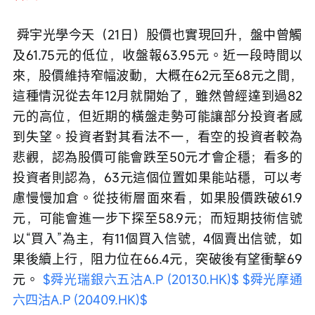
 舜宇光學今天（21日）股價也實現回升，盤中曾觸
及61.75元的低位，收盤報63.95元。近一段時間以
來，股價維持窄幅波動，大概在62元至68元之間，
這種情況從去年12月就開始了，雖然曾經達到過82
元的高位，但近期的橫盤走勢可能讓部分投資者感
到失望。投資者對其看法不一，看空的投資者較為
悲觀，認為股價可能會跌至50元才會企穩；看多的
投資者則認為，63元這個位置如果能站穩，可以考
慮慢慢加倉。從技術層面來看，如果股價跌破61.9
元，可能會進一步下探至58.9元；而短期技術信號
以“買入”為主，有11個買入信號，4個賣出信號，如
果後續上行，阻力位在66.4元，突破後有望衝擊69
元。 
$舜光瑞銀六五沽A.P (20130.HK)$
$舜光摩通
六四沽A.P (20409.HK)$