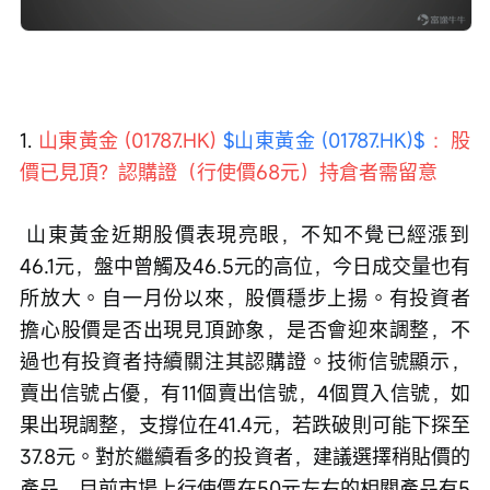
1. 
山東黃金 (01787.HK) 
$山東黃金 (01787.HK)$
：股
價已見頂？認購證（行使價68元）持倉者需留意
 山東黃金近期股價表現亮眼，不知不覺已經漲到
46.1元，盤中曾觸及46.5元的高位，今日成交量也有
所放大。自一月份以來，股價穩步上揚。有投資者
擔心股價是否出現見頂跡象，是否會迎來調整，不
過也有投資者持續關注其認購證。技術信號顯示，
賣出信號占優，有11個賣出信號，4個買入信號，如
果出現調整，支撐位在41.4元，若跌破則可能下探至
37.8元。對於繼續看多的投資者，建議選擇稍貼價的
產品，目前市場上行使價在50元左右的相關產品有5