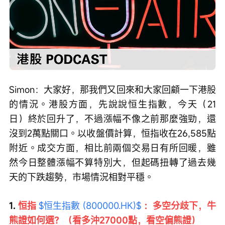
Loaded
:
Progress
:
取
0%
0%
消
/
播
靜
放
音
速
度
Simon：大家好，那我們又回來和大家回顧一下港股
的情況。港股方面，先說說恒生指數，今天（21
日）終於回升了，不過漲幅不像之前那麼強勁，還
沒到2萬點關口。以收盤價計算，恒指收在26,585點
附近。成交方面，相比前兩個交易日有所回暖，雖
然今日整體漲幅不算特別大，但起碼扭轉了過去幾
天的下跌趨勢，市場情況相對平穩。 
1. 
恒指 
$恒生指數 (800000.HK)$
：多空分歧下，牛
熊證如何選？（看多沖27000點，看空偏熊證）