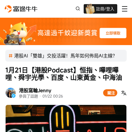
註冊/登入
迎新驚喜賞 股票/BTC等任你揀!
港股AI「雙雄」交投活躍！馬年如何佈局AI主線？
1月21日【港股Podcast】恒指、嗶哩嗶
哩、舜宇光學、百度、山東黃金、中海油
港股窩輪Jenny
關注
參與了話題
 · 
01/22 00:26