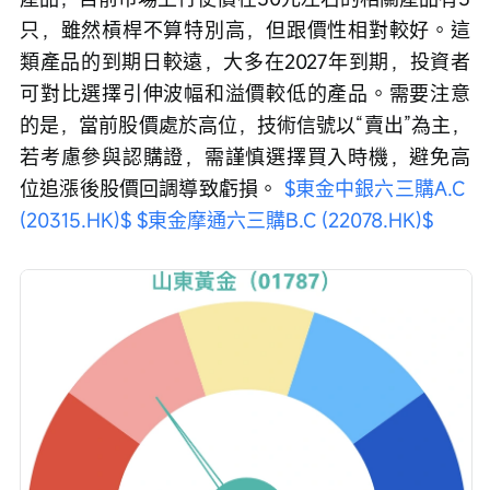
只，雖然槓桿不算特別高，但跟價性相對較好。這
類產品的到期日較遠，大多在2027年到期，投資者
可對比選擇引伸波幅和溢價較低的產品。需要注意
的是，當前股價處於高位，技術信號以“賣出”為主，
若考慮參與認購證，需謹慎選擇買入時機，避免高
位追漲後股價回調導致虧損。
$東金中銀六三購A.C 
(20315.HK)$
$東金摩通六三購B.C (22078.HK)$