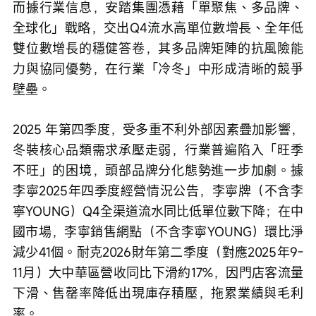
而據行業信息，安踏集團憑藉「單聚焦、多品牌、
全球化」戰略，交出Q4流水高單位數增長、全年低
雙位數增長的穩健答卷，其多品牌矩陣的抗風險能
力與協同優勢，在行業「冷冬」中形成清晰的競爭
壁壘。
2025 年第四季度，受多重不利外部因素疊加影響，
冬裝核心品類需求承壓走弱，行業普遍陷入「旺季
不旺」的困境，頭部品牌分化態勢進一步加劇。據
李寧2025年四季度經營情況公告，李寧牌（不含李
寧YOUNG）Q4全渠道流水同比低單位數下降；在中
國市場，李寧銷售網點（不含李寧YOUNG）環比淨
減少41個。耐克2026財年第二季度（對應2025年9-
11月）大中華區營收同比下滑約17%，因門店客流量
下滑、售罄率降低出現庫存積壓，拖累業績與毛利
率。