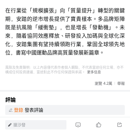
在行業從「規模擴張」向「質量提升」轉型的關鍵
期，安踏的逆市增長提供了寶貴樣本。多品牌矩陣
既是抗風險「緩衝墊」，也是增長「發動機」。未
來，隨着協同效應釋放、研發投入加碼與全球化深
化，安踏集團有望持續領跑行業，鞏固全球領先地
位，書寫中國運動品牌高質量發展新篇章。
風險及免責聲明：以上內容僅代表作者個人觀點，不代表富途任何立場，亦不
構成任何投資建議，富途對此不作任何保證與承諾。
更多信息
瀏覽 4.2萬
舉報
評論
登錄
發表評論
搶沙發