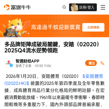
註冊/登入
迎新驚喜賞 股票/BTC等任你揀!
多品牌矩陣成破局關鍵，安踏（02020）
2025Q4流水逆勢領跑
智通财经APP
關注
發表了文章
 · 
01/20 11:06
 2026年1月20日，安踏體育（02020） 
$安踏體育 
(02020.HK)$
 披露的2025年第四季度及全年零售數
據，成爲體育用品行業分化格局的鮮明註腳。在宏
觀消費動能放緩、1961年以來最暖冬季衝擊、春節時
間較晚等多重壓力下，國內外頭部品牌普遍承壓，