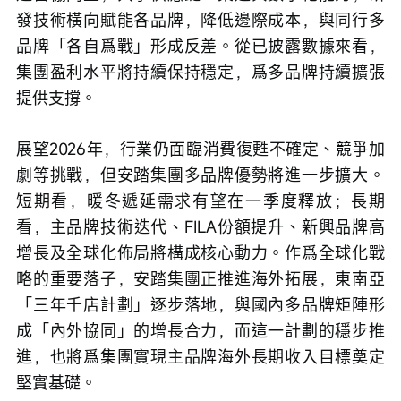
發技術橫向賦能各品牌，降低邊際成本，與同行多
品牌「各自爲戰」形成反差。從已披露數據來看，
集團盈利水平將持續保持穩定，爲多品牌持續擴張
提供支撐。
展望2026年，行業仍面臨消費復甦不確定、競爭加
劇等挑戰，但安踏集團多品牌優勢將進一步擴大。
短期看，暖冬遞延需求有望在一季度釋放；長期
看，主品牌技術迭代、FILA份額提升、新興品牌高
增長及全球化佈局將構成核心動力。作爲全球化戰
略的重要落子，安踏集團正推進海外拓展，東南亞
「三年千店計劃」逐步落地，與國內多品牌矩陣形
成「內外協同」的增長合力，而這一計劃的穩步推
進，也將爲集團實現主品牌海外長期收入目標奠定
堅實基礎。