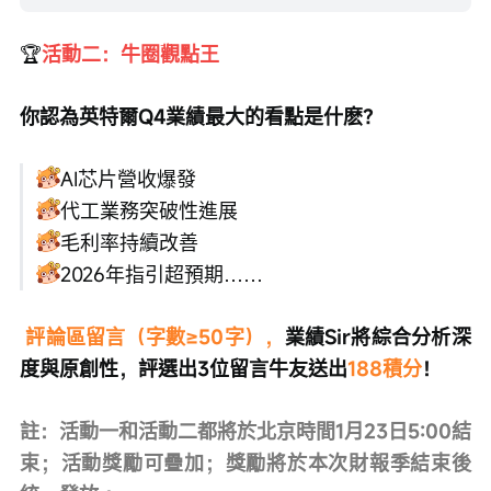
🏆
活動二：牛圈觀點王
你認為英特爾Q4業績最大的看點是什麽？ 
AI芯片營收爆發 
代工業務突破性進展  
毛利率持續改善 
2026年指引超預期……
評論區留言（字數≥50字），
業績Sir將綜合分析深
度與原創性，評選出3位留言牛友送出
188積分
！
註：活動一和活動二都將於北京時間1月23日5:00結
束；活動獎勵可疊加；獎勵將於本次財報季結束後