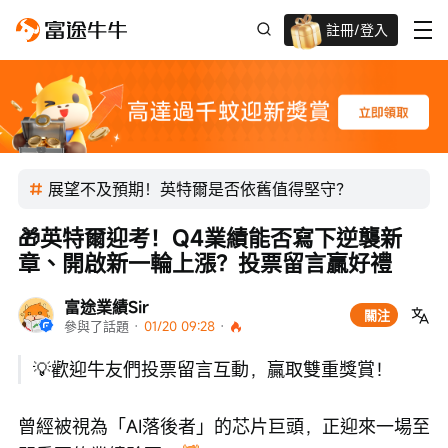
註冊/登入
迎新驚喜賞 股票/BTC等任你揀!
展望不及預期！英特爾是否依舊值得堅守？
🎁英特爾迎考！Q4業績能否寫下逆襲新
章、開啟新一輪上漲？投票留言贏好禮
富途業績Sir
關注
參與了話題
 · 
01/20 09:28
 · 
💡歡迎牛友們投票留言互動，贏取雙重獎賞！
曾經被視為「AI落後者」的芯片巨頭，正迎來一場至