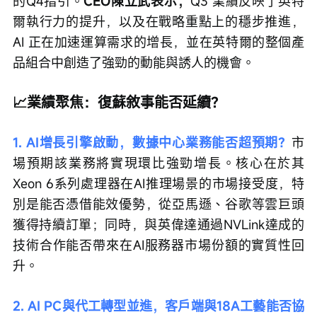
的Q4指引。
CEO陳立武表示，
Q3 業績反映了英特
爾執行力的提升，以及在戰略重點上的穩步推進，
AI 正在加速運算需求的增長，並在英特爾的整個產
品組合中創造了強勁的動能與誘人的機會。
📈業績聚焦：復蘇敘事能否延續？
1. AI增長引擎啟動，數據中心業務能否超預期？
市
場預期該業務將實現環比強勁增長。核心在於其
Xeon 6系列處理器在AI推理場景的市場接受度，特
別是能否憑借能效優勢，從亞馬遜、谷歌等雲巨頭
獲得持續訂單；同時，與英偉達通過NVLink達成的
技術合作能否帶來在AI服務器市場份額的實質性回
升。
2. AI PC與代工轉型並進，客戶端與18A工藝能否協