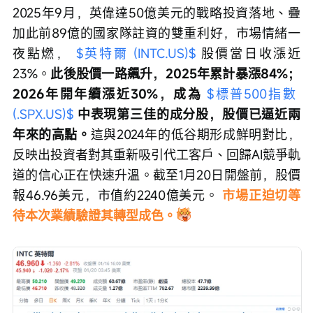
2025年9月，英偉達50億美元的戰略投資落地、疊
加此前89億的國家隊註資的雙重利好，市場情緒一
夜點燃，
$英特爾 (INTC.US)$
 股價當日收漲近
23%。
此後股價一路飆升，2025年累計暴漲84%；
2026年開年續漲近30%，成為 
$標普500指數 
(.SPX.US)$
中表現第三佳的成分股，股價已逼近兩
年來的高點。
這與2024年的低谷期形成鮮明對比，
反映出投資者對其重新吸引代工客戶、回歸AI競爭軌
道的信心正在快速升溫。截至1月20日開盤前，股價
報46.96美元，市值約2240億美元。 
市場正迫切等
待本次業績驗證其轉型成色。