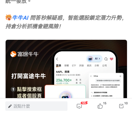
統一發放。
牛牛AI
問答秒解疑惑，智能選股鎖定潛力升勢，
持倉分析抓機會避風險！
55
15
10
說點什麼