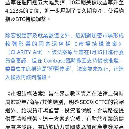
益率在週四週五大幅反彈，10年期美債收益率升至
4.223%的高位，進一步壓制了高久期資產，使得納
指及BTC持續調整。 
除宏觀經濟及就業數值之外，近期對加密市場形成
較強影響的因素還包括《市場結構法案》
（CLARITY Act）。該法案原計畫在1月15日進行委
員會審議，但在 Coinbase臨時撤回支持後被推遲；
委員會主席稱這是“短暫停頓”，法案並未終止，正進
入條款再談判階段。 
《市場結構法案》旨在界定數字資產在法律上何時
屬於證券/商品/其他類別，明確SEC與CFTC的管轄
邊界，給現貨市場監管、投資者保護、合規路徑提
供更清晰框架。這一方案的完成，有助於產業的健
康有序發展，有助於助力美國成爲加密產業發展高