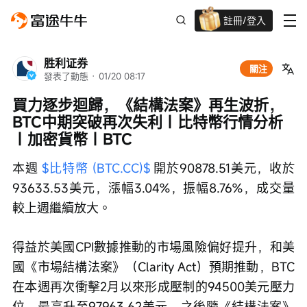
註冊/登入
迎新驚喜賞 股票/BTC等任你揀!
胜利证券
關注
發表了動態
 · 
01/20 08:17
買力逐步迴歸，《結構法案》再生波折，
BTC中期突破再次失利｜比特幣行情分析
｜加密貨幣｜BTC
本週 
$比特幣 (BTC.CC)$
 開於90878.51美元，收於
93633.53美元，漲幅3.04%，振幅8.76%，成交量
較上週繼續放大。 
得益於美國CPI數據推動的市場風險偏好提升，和美
國《市場結構法案》（Clarity Act）預期推動，BTC
在本週再次衝擊2月以來形成壓制的94500美元壓力
位，最高升至97963.62美元，之後隨《結構法案》