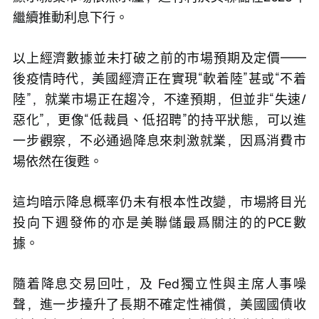
繼續推動利息下行。 
以上經濟數據並未打破之前的市場預期及定價——
後疫情時代，美國經濟正在實現“軟着陸”甚或“不着
陸”，就業市場正在趨冷，不達預期，但並非“失速/
惡化”，更像“低裁員、低招聘”的持平狀態，可以進
一步觀察，不必通過降息來刺激就業，因爲消費市
場依然在復甦。 
這均暗示降息概率仍未有根本性改變，市場將目光
投向下週發佈的亦是美聯儲最爲關注的的PCE數
據。 
隨着降息交易回吐，及 Fed獨立性與主席人事噪
聲，進一步擡升了長期不確定性補償，美國國債收