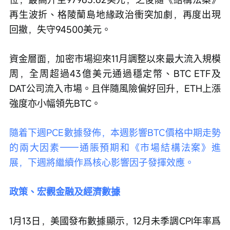
再生波折、格陵蘭島地緣政治衝突加劇，再度出現
回撤，失守94500美元。 
資金層面，加密市場迎來11月調整以來最大流入規模
周，全周超過43億美元通過穩定幣、BTC ETF及
DAT公司流入市場。且伴隨風險偏好回升，ETH上漲
強度亦小幅領先BTC。 
隨着下週PCE數據發佈，本週影響BTC價格中期走勢
的兩大因素——通脹預期和《市場結構法案》進
展，下週將繼續作爲核心影響因子發揮效應。 
政策、宏觀金融及經濟數據 
1月13日，美國發布數據顯示，12月未季調CPI年率爲