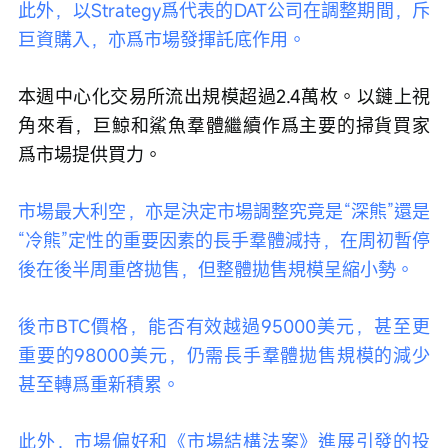
此外，以Strategy爲代表的DAT公司在調整期間，斥
巨資購入，亦爲市場發揮託底作用。 
本週中心化交易所流出規模超過2.4萬枚。以鏈上視
角來看，巨鯨和鯊魚羣體繼續作爲主要的掃貨買家
爲市場提供買力。 
市場最大利空，亦是決定市場調整究竟是“深熊”還是
“冷熊”定性的重要因素的長手羣體減持，在周初暫停
後在後半周重啓拋售，但整體拋售規模呈縮小勢。 
後市BTC價格，能否有效越過95000美元，甚至更
重要的98000美元，仍需長手羣體拋售規模的減少
甚至轉爲重新積累。 
此外，市場偏好和《市場結構法案》進展引發的投