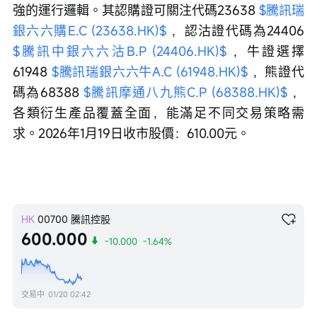
強的運行邏輯。其認購證可關注代碼23638 
$騰訊瑞
銀六六購E.C (23638.HK)$
 ，認沽證代碼為24406 
$騰訊中銀六六沽B.P (24406.HK)$
 ，牛證選擇
61948 
$騰訊瑞銀六六牛A.C (61948.HK)$
 ，熊證代
碼為68388 
$騰訊摩通八九熊C.P (68388.HK)$
 ，
各類衍生產品覆蓋全面，能滿足不同交易策略需
求。2026年1月19日收市股價：610.00元。
HK
00700
騰訊控股
600.000
-10.000
-1.64%
交易中
01/20 02:42