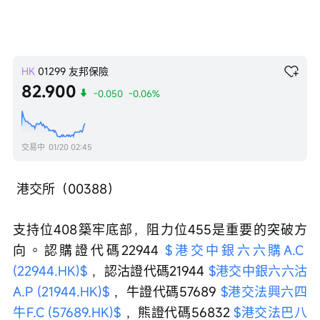
HK
01299
友邦保險
82.900
-0.050
-0.06%
交易中
01/20 02:45
 港交所（00388）
支持位408築牢底部，阻力位455是重要的突破方
向。認購證代碼22944 
$港交中銀六六購A.C 
(22944.HK)$
 ，認沽證代碼21944 
$港交中銀六六沽
A.P (21944.HK)$
 ，牛證代碼57689 
$港交法興六四
牛F.C (57689.HK)$
 ，熊證代碼56832 
$港交法巴八