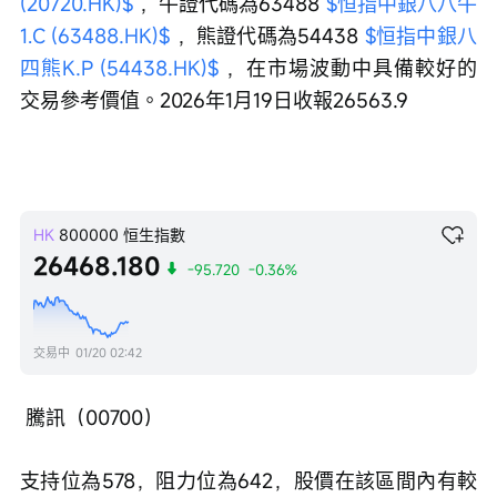
(20720.HK)$
 ，牛證代碼為63488 
$恒指中銀八八牛
1.C (63488.HK)$
 ，熊證代碼為54438 
$恒指中銀八
四熊K.P (54438.HK)$
 ，在市場波動中具備較好的
交易參考價值。2026年1月19日收報26563.9
HK
800000
恒生指數
26468.180
-95.720
-0.36%
交易中
01/20 02:42
 騰訊（00700）
支持位為578，阻力位為642，股價在該區間內有較