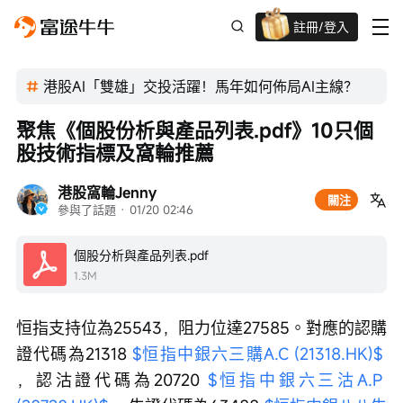
註冊/登入
迎新驚喜賞 股票/BTC等任你揀!
港股AI「雙雄」交投活躍！馬年如何佈局AI主線？
聚焦《個股份析與產品列表.pdf》10只個
股技術指標及窩輪推薦
港股窩輪Jenny
關注
參與了話題
 · 
01/20 02:46
個股分析與產品列表.pdf
1.3M
恒指支持位為25543，阻力位達27585。對應的認購
證代碼為21318 
$恒指中銀六三購A.C (21318.HK)$
，認沽證代碼為20720 
$恒指中銀六三沽A.P 