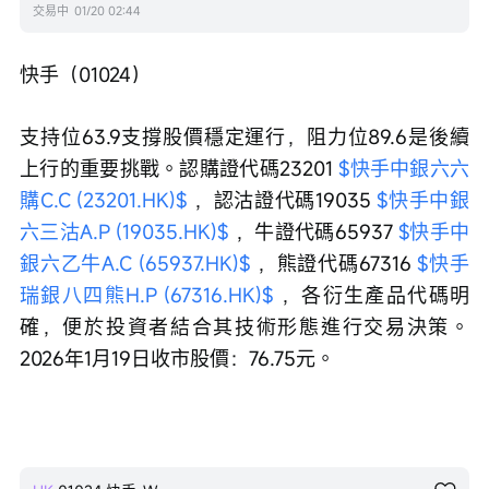
交易中
01/20 02:44
快手（01024）
支持位63.9支撐股價穩定運行，阻力位89.6是後續
上行的重要挑戰。認購證代碼23201 
$快手中銀六六
購C.C (23201.HK)$
 ，認沽證代碼19035 
$快手中銀
六三沽A.P (19035.HK)$
 ，牛證代碼65937 
$快手中
銀六乙牛A.C (65937.HK)$
 ，熊證代碼67316 
$快手
瑞銀八四熊H.P (67316.HK)$
 ，各衍生產品代碼明
確，便於投資者結合其技術形態進行交易決策。
2026年1月19日收市股價：76.75元。