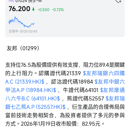
HK
01024
快手-W
76.200
-0.550
-0.72%
交易中
01/20 02:45
 友邦（01299）
支持位76.5為股價提供有效支撐，阻力位89.4是關鍵
的上行阻力。認購證代碼21339 
$友邦瑞銀六四購
A.C (21339.HK)$
 ，認沽證代碼18984 
$友邦中銀六
甲沽A.P (18984.HK)$
 ，牛證代碼64101 
$友邦摩通
八六牛B.C (64101.HK)$
 ，熊證代碼52557 
$友邦瑞
銀七乙熊A.P (52557.HK)$
 ，衍生產品的合理佈局與
當前技術走勢相契合，為投資者提供了多元的參與
方式。2026年1月19日收市股價：82.95元。