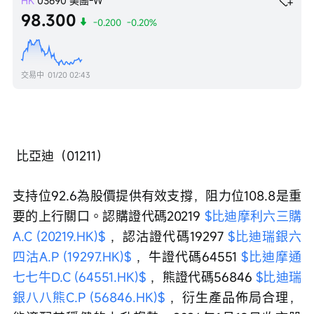
HK
03690
美團-W
98.300
-0.200
-0.20%
交易中
01/20 02:43
 比亞迪（01211）
支持位92.6為股價提供有效支撐，阻力位108.8是重
要的上行關口。認購證代碼20219 
$比迪摩利六三購
A.C (20219.HK)$
 ，認沽證代碼19297 
$比迪瑞銀六
四沽A.P (19297.HK)$
 ，牛證代碼64551 
$比迪摩通
七七牛D.C (64551.HK)$
 ，熊證代碼56846 
$比迪瑞
銀八八熊C.P (56846.HK)$
 ，衍生產品佈局合理，