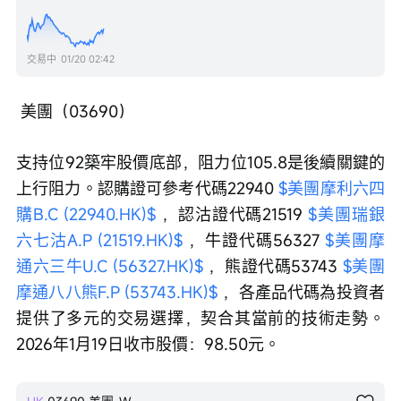
交易中
01/20 02:42
 美團（03690）
支持位92築牢股價底部，阻力位105.8是後續關鍵的
上行阻力。認購證可參考代碼22940 
$美團摩利六四
購B.C (22940.HK)$
 ，認沽證代碼21519 
$美團瑞銀
六七沽A.P (21519.HK)$
 ，牛證代碼56327 
$美團摩
通六三牛U.C (56327.HK)$
 ，熊證代碼53743 
$美團
摩通八八熊F.P (53743.HK)$
 ，各產品代碼為投資者
提供了多元的交易選擇，契合其當前的技術走勢。
2026年1月19日收市股價：98.50元。