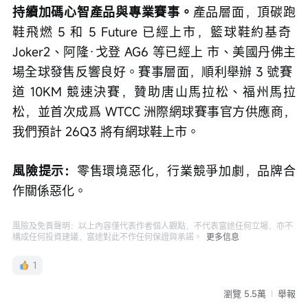
持續加碼心智產品與專業賽事。
產品層面，頂碳跑
鞋飛燃 5 和 5 Future 已經上市，籃球鞋約基奇 
Joker2、阿隆·戈登 AG6 等已經上 市、美國丹佛主
場全球發售反響良好。賽事層面，順利舉辦 3 號賽 
道 10KM 競速決賽，贊助唐山馬拉松、福州馬拉
松，並首次成爲 WTCC 洲際網球賽事官方供應商，
我們預計 26Q3 將有網球鞋上市。
風險提示：
零售環境惡化，行業競爭加劇，品牌合
作關係惡化。
風險及免責聲明：以上內容僅代表作者個人觀點，不代表富途任何立場，亦不
構成任何投資建議，富途對此不作任何保證與承諾。
更多信息
1
瀏覽 5.5萬
舉報