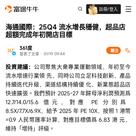
註冊/登入
迎新驚喜賞 股票/BTC等任你揀!
海通國際：25Q4 流水增長穩健，超品店
超額完成年初開店目標
361度
關注
發表了文章
 · 
01/19 09:44
投資建議：
公司聚焦大衆專業運動領域，年初至今
流水增速行業領 先，同時公司立足科技創新，產品
持續迭代升級，渠道結構持續優 化，新業態超品店
快速擴張。我們預計 2025-27 年歸母淨利潤預測爲
12.7/14.0/15.6 億元，對應 PE 分別爲 
8.5X/7.7X/6.9X，給予 2025 年 PE 10X，按照 1 港幣
=0.9 人民幣匯率計算，對應目標價爲 6.83 港 元，
維持「增持」評級。