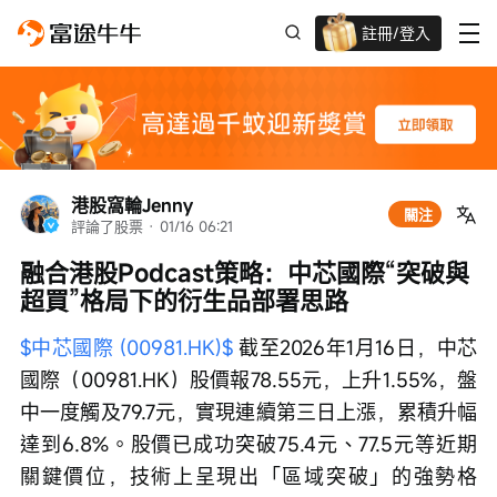
註冊/登入
迎新驚喜賞 股票/BTC等任你揀!
港股窩輪Jenny
關注
評論了股票
 · 
01/16 06:21
融合港股Podcast策略：中芯國際“突破與
超買”格局下的衍生品部署思路
$中芯國際 (00981.HK)$
 截至2026年1月16日，中芯
國際（00981.HK）股價報78.55元，上升1.55%，盤
中一度觸及79.7元，實現連續第三日上漲，累積升幅
達到6.8%。股價已成功突破75.4元、77.5元等近期
關鍵價位，技術上呈現出「區域突破」的強勢格