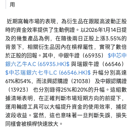
用
 近期窩輪市場的表現，為衍生品在跟蹤高波動正股
時的資金效率提供了生動例證。以2026年1月14日提
及的幾隻產品為例，在隨後兩日正股上漲3.55%的
背景下，相關衍生品因內在槓桿屬性，實現了數倍
於正股的回報。其中，中銀牛證（65935） 
$中芯中
銀六乙牛A.C (65935.HK)$
 與瑞銀牛證（66546） 
$中芯瑞銀六七牛L.C (66546.HK)$
 升幅分別高達
61%和54%，而法興認購證（21038） 及中銀認購證
（13923） 也分別錄得25%和20%的升幅。這組數
據清晰表明，在正確判斷市場短期方向的前提下，
運用輪證工具可以大幅提升資金的使用效率，捕捉
波段收益。當然，這也意味著一旦判斷失誤，損失
同樣會被槓桿快速放大。