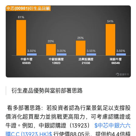
 衍生產品優勢與當前部署思路
 看多部署思路：若投資者認為行業景氣足以支撐股
價消化超買壓力並挑戰更高阻力，可考慮認購證或
牛證。例如，中銀認購證（13923） 
$中芯中銀六六
購C.C (13923.HK)$
 行使價88.05元，提供約4.4倍槓