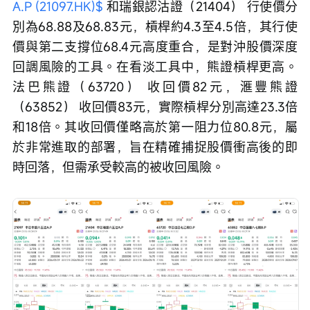
A.P (21097.HK)$
 和瑞銀認沽證（21404） 行使價分
別為68.88及68.83元，槓桿約4.3至4.5倍，其行使
價與第二支撐位68.4元高度重合，是對沖股價深度
回調風險的工具。在看淡工具中，熊證槓桿更高。
法巴熊證（63720） 收回價82元，滙豐熊證
（63852） 收回價83元，實際槓桿分別高達23.3倍
和18倍。其收回價僅略高於第一阻力位80.8元，屬
於非常進取的部署，旨在精確捕捉股價衝高後的即
時回落，但需承受較高的被收回風險。