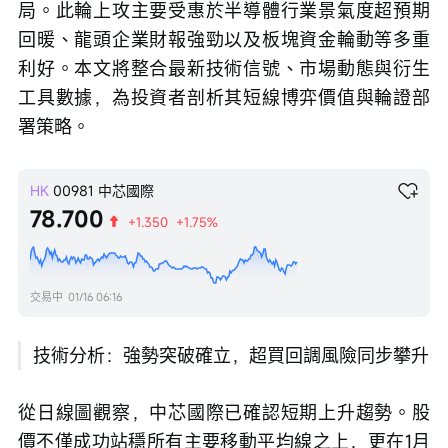
局。此輪上攻主要受惠於半導體行業景氣度超預期
回暖、龍頭企業財報強勁以及板塊資金輪動等多重
利好。本文將整合最新技術信號、市場動態與衍生
工具數據，為投資者剖析其短線博弈價值與輪證部
署策略。
HK
00981
中芯國際
78.700
+1.350
+1.75%
交易中
01/16 06:16
技術分析：強勢突破確立，超買回調風險同步攀升
從日線圖觀察，中芯國際已確認短期上升趨勢。股
價不僅成功站穩所有主要移動平均線之上，更在1月