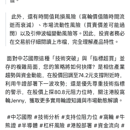
值。
 此外，還有時間值耗損風險（窩輪價值隨時間流
逝而衰減）、市場流動性風險（買賣價差可能過
闊）以及引伸波幅變動風險等。因此，投資者務必
在交易前仔細閱讀上市檔，完全理解產品特性。
 面對中芯國際這種「技術突破」與「指標超買」並
存的複雜局面，您的策略將如何抉擇？是相信產業
趨勢與資金動能，在股價回調至74.2元支撐附近時，
利用牛證部署下一波攻勢；還是優先尊重技術指標
的警示，在股價上探80.8元阻力位時，關注港股窩
輪Jenny，獲取更多實用輪證知識與市場動態解讀。
 #中芯國際 #技術分析 #支持位阻力位 #窩輪 #牛
熊證 #半導體 #杠杆風險 #港股部署 #資金流向 #