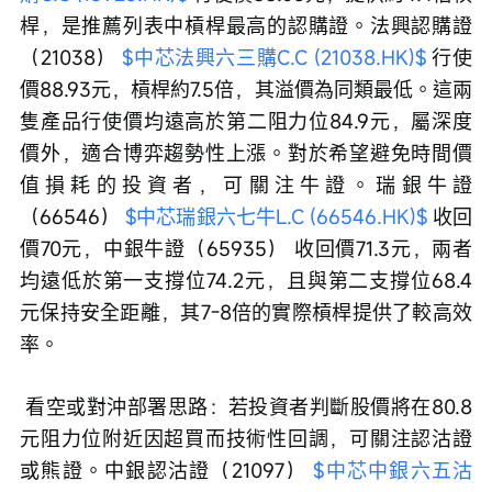
桿，是推薦列表中槓桿最高的認購證。法興認購證
（21038） 
$中芯法興六三購C.C (21038.HK)$
 行使
價88.93元，槓桿約7.5倍，其溢價為同類最低。這兩
隻產品行使價均遠高於第二阻力位84.9元，屬深度
價外，適合博弈趨勢性上漲。對於希望避免時間價
值損耗的投資者，可關注牛證。瑞銀牛證
（66546） 
$中芯瑞銀六七牛L.C (66546.HK)$
 收回
價70元，中銀牛證（65935） 收回價71.3元，兩者
均遠低於第一支撐位74.2元，且與第二支撐位68.4
元保持安全距離，其7-8倍的實際槓桿提供了較高效
率。
 看空或對沖部署思路：若投資者判斷股價將在80.8
元阻力位附近因超買而技術性回調，可關注認沽證
或熊證。中銀認沽證（21097） 
$中芯中銀六五沽