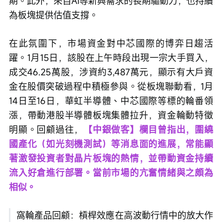
期。此外，來自AI等新興需求的長期驅動力，也持續
為板塊提供估值支撐。
在此氛圍下，市場資金對中芯國際的博弈日趨活
躍。1月15日，該股在上午時段出現一宗大手買入，
成交46.25萬股，涉資約3,487萬元，顯示有大戶資
金在股價突破過程中積極參與。從板塊聯動看，1月
14日至16日，華虹半導體、中芯國際等標的輪番領
漲，帶動港股半導體板塊集體拉升，資金輪動特徵
明顯。回顧過往，
【中銀做客】欄目曾指出，圍繞
國產化（如光刻機測試）等消息面的進展，常能顯
著激發投資者對晶片板塊的熱情，並帶動資金持續
流入好倉進行部署。當前市場的亢奮情緒與之頗為
相似。
窩輪產品回顧：槓桿效應在高波動行情中的放大作