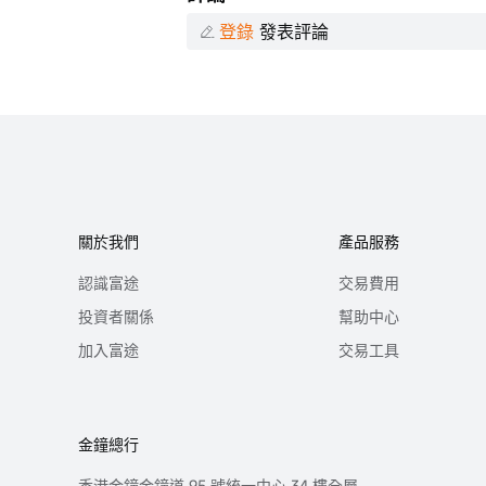
登錄
發表評論
關於我們
產品服務
認識富途
交易費用
投資者關係
幫助中心
加入富途
交易工具
金鐘總行
香港金鐘金鐘道 95 號統一中心 34 樓全層