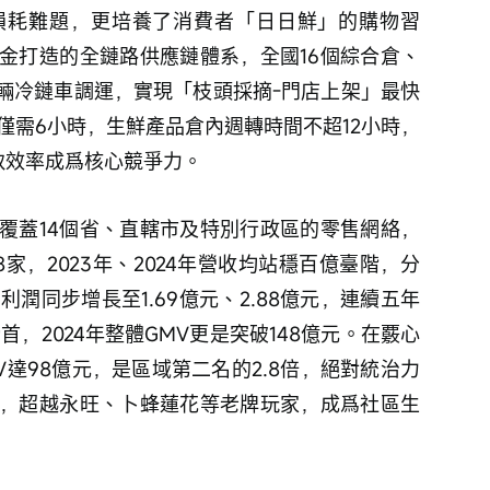
損耗難題，更培養了消費者「日日鮮」的購物習
金打造的全鏈路供應鏈體系，全國16個綜合倉、
0輛冷鏈車調運，實現「枝頭採摘-門店上架」最快
僅需6小時，生鮮產品倉內週轉時間不超12小時，
致效率成爲核心競爭力。
覆蓋14個省、直轄市及特別行政區的零售網絡，
38家，2023年、2024年營收均站穩百億臺階，分
，期內利潤同步增長至1.69億元、2.88億元，連續五年
，2024年整體GMV更是突破148億元。在覈心
V達98億元，是區域第二名的2.8倍，絕對統治力
績，超越永旺、卜蜂蓮花等老牌玩家，成爲社區生