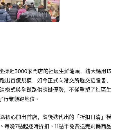
擁近3000家門店的社區生鮮龍頭，錢大媽用13
跑出百億規模，如今正式向港交所遞交招股書，
清模式與全鏈路供應鏈優勢，不僅重塑了社區生
了行業領跑地位。
肉」爲初心開出首店，隨後迭代出的「折扣日清」模
。每晚7點起逐時折扣、11點半免費送完剩餘商品