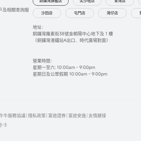
銅鑼灣旗艦店
尖沙咀店
荃灣店
只提供開戶及相關查詢服
沙田店
屯門店
灣仔店
地址：
銅鑼灣羅素街38號金朝陽中心地下及 1 樓
（銅鑼灣港鐵站A出口，時代廣場對面）
營業時間：
星期一至六: 10:00am - 9:00pm
星期日及公眾假期 10:00am - 9:00pm
牛牛服務協議
隱私政策
富途證券
富途安逸
友情鏈接
号-3