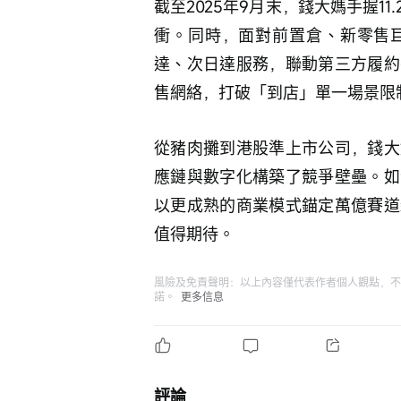
截至2025年9月末，錢大媽手握1
衝。同時，面對前置倉、新零售
達、次日達服務，聯動第三方履約
售網絡，打破「到店」單一場景限
從豬肉攤到港股準上市公司，錢大
應鏈與數字化構築了競爭壁壘。如
以更成熟的商業模式錨定萬億賽道
值得期待。
風險及免責聲明：以上內容僅代表作者個人觀點，不
諾。
更多信息
評論