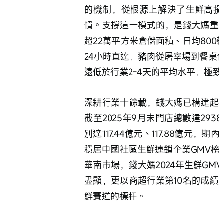
的機制，從根源上解決了生鮮高
慣。支撐這一模式的，是錢大媽重
超22萬平方米倉儲面積、日均80
24小時直達，豬肉從屠宰場到餐桌
遠低於行業2-4天的平均水平，極
深耕行業十餘載，錢大媽已構建起
截至2025年9月末門店總數達29
別達117.44億元、117.88億元
穩居中國社區生鮮連鎖企業GMV榜首
華南市場，錢大媽2024年生鮮GM
盡顯，更以商超行業第10名的成
鮮賽道的標杆。