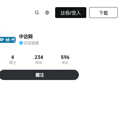
註冊/登入
下載
中访网
認證媒體
4
234
596
關注
粉絲
來訪
關注