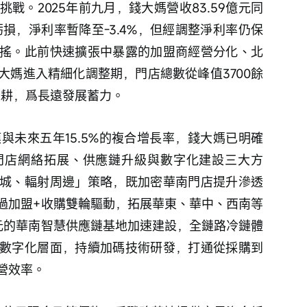
戰。2025年前九月，錢大媽營收83.59億元同
元虧損，淨利率暫降至-3.4%，但經調整淨利率仍保
搖。此前快速擴張中暴露的加盟商經營分化、北
大媽進入精細化調整期，門店總數從峰值3700餘
深耕，爲長遠發展蓄力。
模與未來五年15.5%的複合增長率，錢大媽已明確
門店網絡拓展、供應鏈升級與數字化建設三大方
城、輻射周邊」策略，既加密華南門店提升滲透
過加盟+收購雙輪驅動，拓展華東、華中、西南等
元的華南智慧供應鏈基地加速建設，全鏈路冷鏈體
數字化層面，持續加碼技術研發，打通從採購到
營效率。