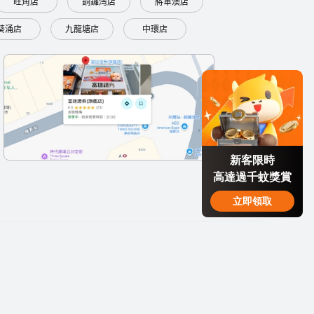
旺角店
銅鑼灣店
將軍澳店
葵涌店
九龍塘店
中環店
新客限時
高達過千蚊獎賞
立即領取