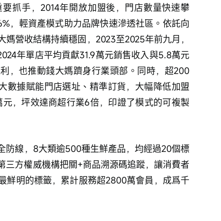
要抓手，2014年開放加盟後，門店數量快速攀
8.6%，輕資產模式助力品牌快速滲透社區。依託向
媽營收結構持續穩固，2023至2025年前九月，
024年單店平均貢獻31.9萬元銷售收入與5.8萬元
利，也推動錢大媽躋身行業頭部。同時，超200
過大數據賦能門店選址、精準訂貨，大幅降低加盟
.4萬元，坪效達商超行業6倍，印證了模式的可複製
防線，8大類逾500種生鮮產品，均經過20個標
，第三方權威機構把關+商品溯源碼追蹤，讓消費者
最鮮明的標籤，累計服務超2800萬會員，成爲千