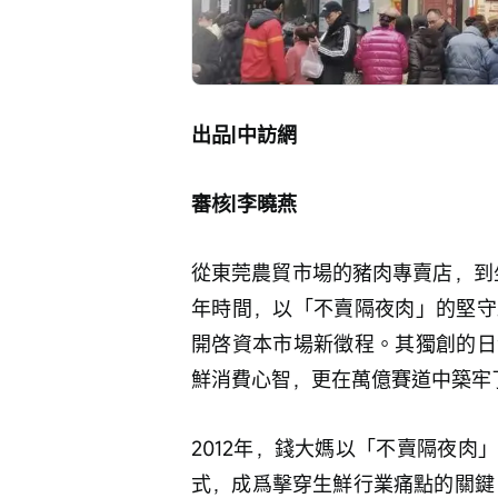
出品|中訪網
審核|李曉燕
從東莞農貿市場的豬肉專賣店，到坐
年時間，以「不賣隔夜肉」的堅守
開啓資本市場新徵程。其獨創的日
鮮消費心智，更在萬億賽道中築牢
2012年，錢大媽以「不賣隔夜
式，成爲擊穿生鮮行業痛點的關鍵