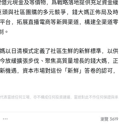
1.2億元現金及等價物，爲戰略落地提供充足資金緩
巨頭與社區團購的多元競爭，錢大媽正佈局及時
平台，拓展直播電商等新興渠道，構建全渠道零
制。
媽以日清模式定義了社區生鮮的新鮮標準，以供
今放緩擴張步伐、聚焦高質量增長的錢大媽，正
新機遇，資本市場對這份「新鮮」答卷的認可，
代表富途任何立場，亦不構成任何投資建議，富途對此不作任何保證與承
瀏覽 3619