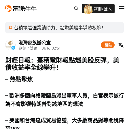
註冊/登入
迎新驚喜賞 股票/BTC等任你揀!
台積電超強業績助力，點燃美股半導體板塊！
港灣家族辦公室
關注
參與了話題
 · 
01/16 02:51
財經日報：臺積電財報點燃美股反彈，美
債收益率全線攀升！
– 熱點聚焦
– 
歐洲多國向格陵蘭島派出軍事人員，白宮表示該行
為不會影響特朗普對該地區的想法
– 
美國和台灣達成貿易協議，大多數商品對等關稅降
至15%