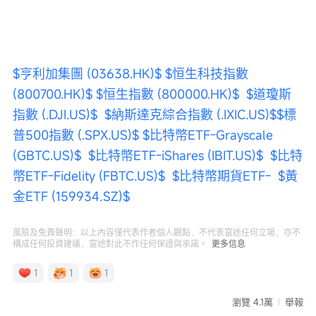
$亨利加集團 (03638.HK)$
$恒生科技指數 
(800700.HK)$
$恒生指數 (800000.HK)$
$道瓊斯
指數 (.DJI.US)$
$納斯達克綜合指數 (.IXIC.US)$
$標
普500指數 (.SPX.US)$
$比特幣ETF-Grayscale 
(GBTC.US)$
$比特幣ETF-iShares (IBIT.US)$
$比特
幣ETF-Fidelity (FBTC.US)$
$比特幣期貨ETF-
$黃
金ETF (159934.SZ)$
風險及免責聲明：以上內容僅代表作者個人觀點，不代表富途任何立場，亦不
構成任何投資建議，富途對此不作任何保證與承諾。
更多信息
1
1
1
瀏覽 4.1萬
舉報