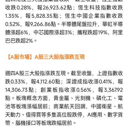
收跌0.28%，報26,923.62點；恆生科技指數收跌
1.35%，報5,828.35點；恆生中國企業指數收跌
0.52%，報9,266.86點。半導體尾盤拉升，華虹半導
體漲超6%，中芯國際漲超3%；攜程跌超19%，阿里
巴巴跌超2%。
【A股市場】A股三大股指漲跌互現
週四A股三大股指漲跌互現。截至收盤，上證指數收
跌0.33%，報4,112.60點；深證成指收漲0.41%，報
14,306.73點；創業板指收漲0.56%，報3,367.92
點。板塊概念方面，貴金屬、光刻機、磷化工、電
池等板塊漲幅居前；商業航天回調，中國衛星、航
天動力、值得買等多隻高位股跌停，AI應用、數字貨
幣、腦機接口等板塊跌幅居前。