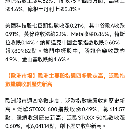
恐慌指數上漲4.82%，報16.75。個股方面，高盛上
漲4.6%，摩根士丹利上漲5.8%。
美國科技股七巨頭指數收漲0.21%，其中谷歌A收跌
0.91%，英偉達收漲約2.1%，Meta收漲0.86%，特斯
拉收跌0.14%。納斯達克中國金龍指數收跌0.60%，
報7,809.82點。熱門中概股中，騰訊音樂收跌約
4.9%，金山雲收跌約4.6%。
【歐洲市場】歐洲主要股指週四多數走高，泛歐指
數繼續收創歷史新高
歐洲股市週四多數走高，泛歐指數繼續收創歷史新
高。泛歐STOXX 600指數收漲0.49%，報614.57
點，繼續收創歷史新高；泛歐STOXX 50指數收漲
0.60%，報6,041.14點，創下歷史收盤新高。