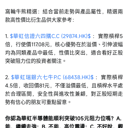
窩輪牛熊精選：結合當前走勢與產品屬性，精選兩
款高性價比衍生品供大家參考：
1. 
$華虹信證六四購C.C (29874.HK)$
 ：實際槓桿5
倍，行使價117.08元，核心優勢在於溢價、引伸波幅
均為同類產品中最低，性價比突出，適合看好正股
突破阻力位的投資者關注。
2. 
$華虹瑞銀六七牛P.C (68438.HK)$
 ：實際槓桿
4.5倍，收回價81元，不僅溢價最低，且槓桿水平處
於合理區間，安全性與進攻性兼顧，對正股短期走
勢有信心的朋友可重點留意。
你認為華虹半導體能順利突破105元阻力位嗎？A. 
能，繼續走強；B. 不能，高位震盪；C. 不好說，觀