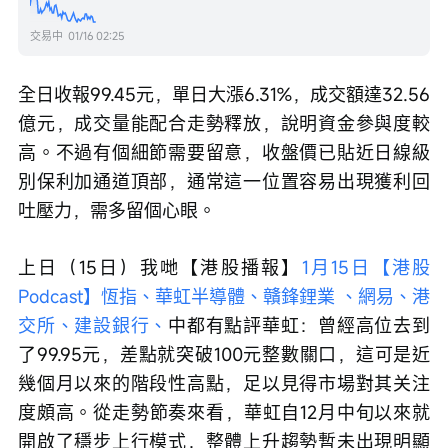
交易中
01/16 02:25
全日收報99.45元，單日大漲6.31%，成交額達32.56
億元，成交量能配合走勢釋放，說明資金參與度較
高。不過有個細節需要留意，收盤價已貼近日線級
別保利加通道頂部，通常這一位置容易出現獲利回
吐壓力，需多留個心眼。
上日（15日）我哋【港股播報】
1月15日【港股
Podcast】恆指、華虹半導體、贛鋒鋰業 、網易、港
交所、建設銀行、
中都有點評華虹：曾經高位去到
了99.95元，差點就突破100元整數關口，這可是近
幾個月以來的階段性高點，足以見得市場對其关注
度頗高。從走勢節奏來看，華虹自12月中旬以來就
開啟了穩步上行模式，整體上升趨勢暫未出現明顯