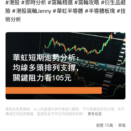
#港股 #即時分析 #窩輪精選 #窩輪攻略 #衍生品避
險 #港股窩輪Jenny #華虹半導體 #半導體板塊 #技
術分析 
Loaded
:
Progress
:
取
0%
0%
消
/
播
靜
放
音
速
度
風險及免責聲明：以上內容僅代表作者個人觀點，不代表富途任何立場，亦不
構成任何投資建議，富途對此不作任何保證與承諾。
更多信息
瀏覽 7.5萬
舉報