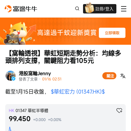
註冊/登入
迎新驚喜賞 股票/BTC等任你揀!
【窩輪透視】華虹短期走勢分析：均線多
頭排列支撐，關鍵阻力看105元
港股窩輪Jenny
關注
發表了文章
 · 
01/16 02:31
截至1月15日收盤， 
$華虹宏力 (01347.HK)$
HK
01347
華虹半導體
99.450
+0.000
+0.00%