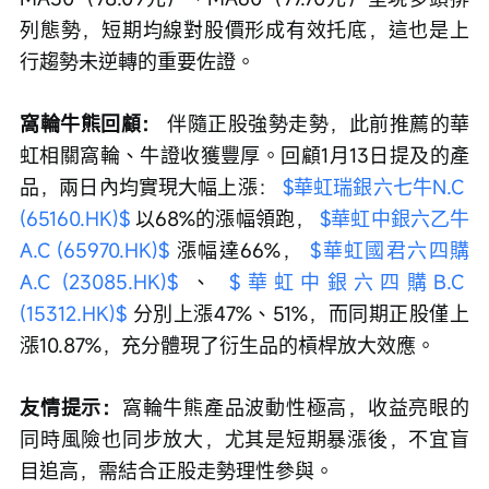
列態勢，短期均線對股價形成有效托底，這也是上
行趨勢未逆轉的重要佐證。
窩輪牛熊回顧：
 伴隨正股強勢走勢，此前推薦的華
虹相關窩輪、牛證收獲豐厚。回顧1月13日提及的產
品，兩日內均實現大幅上漲： 
$華虹瑞銀六七牛N.C 
(65160.HK)$
 以68%的漲幅領跑， 
$華虹中銀六乙牛
A.C (65970.HK)$
 漲幅達66%， 
$華虹國君六四購
A.C (23085.HK)$
 、 
$華虹中銀六四購B.C 
(15312.HK)$
 分別上漲47%、51%，而同期正股僅上
漲10.87%，充分體現了衍生品的槓桿放大效應。
友情提示：
窩輪牛熊產品波動性極高，收益亮眼的
同時風險也同步放大，尤其是短期暴漲後，不宜盲
目追高，需結合正股走勢理性參與。