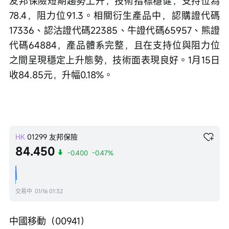
友邦保險短期趨勢上升，技術指標穩健，支持位為
78.4，阻力位91.3。相關衍生產品中，認購證代碼
17336、認沽證代碼22385、牛證代碼65957、熊證
代碼64884，產品體系完整，且在支持位與阻力位
之間呈現穩定上升態勢，技術面表現良好。1月15日
收84.85元，升幅0.18%。
HK
01299
友邦保險
84.450
-0.400
-0.47%
交易中
01/16 01:32
中國移動（00941）