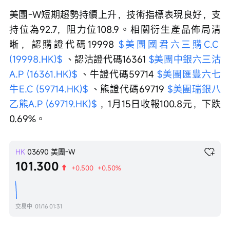
美團-W短期趨勢持續上升，技術指標表現良好，支
持位為92.7，阻力位108.9。相關衍生產品佈局清
晰，認購證代碼19998 
$美團國君六三購C.C 
(19998.HK)$
 、認沽證代碼16361 
$美團中銀六三沽
A.P (16361.HK)$
 、牛證代碼59714 
$美團匯豐六七
牛E.C (59714.HK)$
 、熊證代碼69719 
$美團瑞銀八
乙熊A.P (69719.HK)$
 ，1月15日收報100.8元，下跌
0.69%。
HK
03690
美團-W
101.300
+0.500
+0.50%
交易中
01/16 01:31