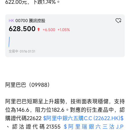
622.00元，下跌1.74%。
HK
00700
騰訊控股
628.500
+6.500
+1.05%
交易中
01/16 01:31
阿里巴巴（09988）
阿里巴巴短期呈上升趨勢，技術面表現穩健，支持
位為146.6，阻力位182.6。對應的衍生產品中，認
購證代碼22622 
$阿里中銀六五購C.C (22622.HK)$
、認沽證代碼21355 
$阿里瑞銀六三沽J.P 