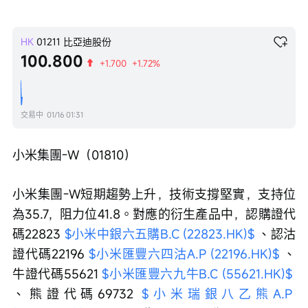
HK
01211
比亞迪股份
100.800
+1.700
+1.72%
交易中
01/16 01:31
小米集團-W（01810）
小米集團-W短期趨勢上升，技術支撐堅實，支持位
為35.7，阻力位41.8。對應的衍生產品中，認購證代
碼22823 
$小米中銀六五購B.C (22823.HK)$
 、認沽
證代碼22196 
$小米匯豐六四沽A.P (22196.HK)$
 、
牛證代碼55621 
$小米匯豐六九牛B.C (55621.HK)$
、熊證代碼69732 
$小米瑞銀八乙熊A.P 