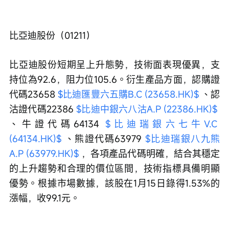
比亞迪股份（01211）
比亞迪股份短期呈上升態勢，技術面表現優異，支
持位為92.6，阻力位105.6。衍生產品方面，認購證
代碼23658 
$比迪匯豐六五購B.C (23658.HK)$
 、認
沽證代碼22386 
$比迪中銀六八沽A.P (22386.HK)$
、牛證代碼64134 
$比迪瑞銀六七牛V.C 
(64134.HK)$
 、熊證代碼63979 
$比迪瑞銀八九熊
A.P (63979.HK)$
 ，各項產品代碼明確，結合其穩定
的上升趨勢和合理的價位區間，技術指標具備明顯
優勢。根據市場數據，該股在1月15日錄得1.53%的
漲幅，收99.1元。