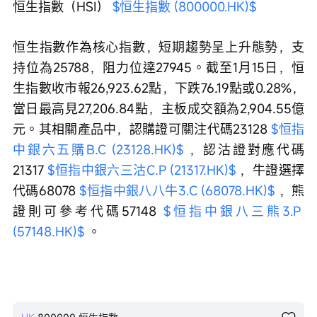
恒生指數（HSI） 
$恒生指數 (800000.HK)$
恒生指數作為核心指數，短期趨勢呈上升態勢，支
持位為25788，阻力位達27945。截至1月15日，恒
生指數收市報26,923.62點，下跌76.19點或0.28%，
當日最高見27,206.84點，主板成交額為2,904.55億
元。其相關產品中，認購證可關注代碼23128 
$恒指
中銀六五購B.C (23128.HK)$
 ，認沽證對應代碼
21317 
$恒指中銀六三沽C.P (21317.HK)$
 ，牛證選擇
代碼68078 
$恒指中銀八八牛3.C (68078.HK)$
 ，熊
證則可參考代碼57148 
$恒指中銀八三熊3.P 
(57148.HK)$
 。