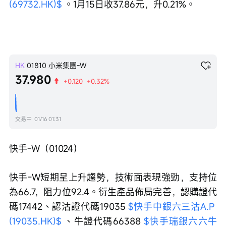
(69732.HK)$
 。1月15日收37.86元，升0.21%。
HK
01810
小米集團-W
37.980
+0.120
+0.32%
交易中
01/16 01:31
快手-W（01024）
快手-W短期呈上升趨勢，技術面表現強勁，支持位
為66.7，阻力位92.4。衍生產品佈局完善，認購證代
碼17442、認沽證代碼19035 
$快手中銀六三沽A.P 
(19035.HK)$
 、牛證代碼66388 
$快手瑞銀六六牛