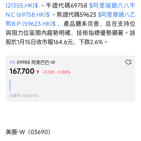
(21355.HK)$
 、牛證代碼69758 
$阿里瑞銀六八牛
N.C (69758.HK)$
 、熊證代碼59623 
$阿里摩通八乙
熊B.P (59623.HK)$
 ，產品體系完善，且在支持位
與阻力位區間內趨勢明確，技術指標優勢顯著。該
股於1月15日收市報164.6元，下跌2.6%。
HK
09988
阿里巴巴-W
167.700
+3.100
+1.88%
交易中
01/16 01:31
美團-W（03690）