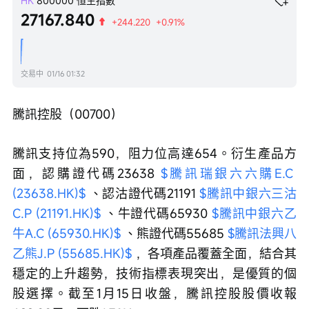
HK
800000
恒生指數
27167.840
+244.220
+0.91%
交易中
01/16 01:32
騰訊控股（00700）
騰訊支持位為590，阻力位高達654。衍生產品方
面，認購證代碼23638 
$騰訊瑞銀六六購E.C 
(23638.HK)$
 、認沽證代碼21191 
$騰訊中銀六三沽
C.P (21191.HK)$
 、牛證代碼65930 
$騰訊中銀六乙
牛A.C (65930.HK)$
 、熊證代碼55685 
$騰訊法興八
乙熊J.P (55685.HK)$
 ，各項產品覆蓋全面，結合其
穩定的上升趨勢，技術指標表現突出，是優質的個
股選擇。截至1月15日收盤，騰訊控股股價收報