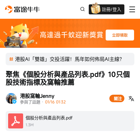
註冊/登入
迎新驚喜賞 股票/BTC等任你揀!
港股AI「雙雄」交投活躍！馬年如何佈局AI主線？
聚焦《個股分析與產品列表.pdf》10只個
股技術指標及窩輪推薦
港股窩輪Jenny
關注
參與了話題
 · 
01/16 01:32
個股分析與產品列表.pdf
1.3M