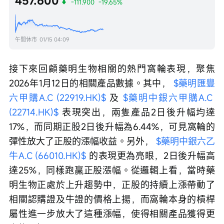
457.600
-111.900
-19.65%
午間休市
01/15 04:09
接下來回顧藥明生物相關的熱門窩輪表現，聚焦
2026年1月12日的相關產品數據。其中， 
$藥明匯豐
六甲購A.C (22919.HK)$
 及 
$藥明中銀六甲購A.C 
(22714.HK)$
 表現突出，兩隻產品2日後升幅均達
17%，而同期正股2日後升幅為6.44%，可見窩輪的
彈性放大了正股的漲幅收益。另外， 
$藥明中銀六乙
牛A.C (66010.HK)$
 的表現更為亮眼，2日後升幅高
達25%，同樣跑贏正股漲幅。從邏輯上看，當時藥
明生物正處於上升趨勢中，正股的持續上漲帶動了
相關認購證及牛證的價格上揚，而窩輪本身的槓桿
屬性進一步放大了這種漲幅，使得相關產品獲得更