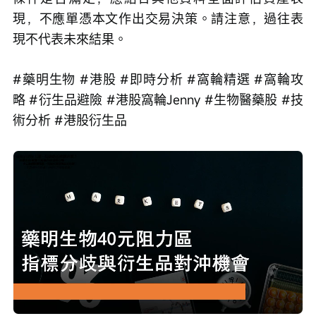
現，不應單憑本文作出交易決策。請注意，過往表
現不代表未來結果。
#藥明生物 #港股 #即時分析 #窩輪精選 #窩輪攻
略 #衍生品避險 #港股窩輪Jenny #生物醫藥股 #技
術分析 #港股衍生品
Loaded
:
Progress
:
取
0%
0%
消
/
播
靜
放