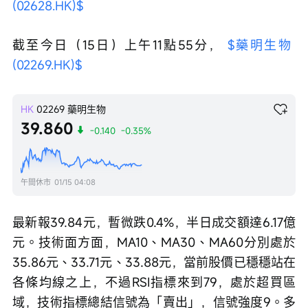
(02628.HK)$
截至今日（15日）上午11點55分， 
$藥明生物 
(02269.HK)$
HK
02269
藥明生物
39.860
-0.140
-0.35%
午間休市
01/15 04:08
最新報39.84元，暫微跌0.4%，半日成交額達6.17億
元。技術面方面，MA10、MA30、MA60分別處於
35.86元、33.71元、33.88元，當前股價已穩穩站在
各條均線之上，不過RSI指標來到79，處於超買區
域，技術指標總結信號為「賣出」，信號強度9。多