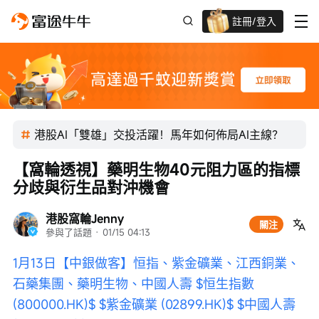
註冊/登入
新客限時
高達過千蚊獎賞
港股AI「雙雄」交投活躍！馬年如何佈局AI主線？
【窩輪透視】藥明生物40元阻力區的指標
分歧與衍生品對沖機會
港股窩輪Jenny
關注
參與了話題
 · 
01/15 04:13
1月13日【中銀做客】恒指、紫金礦業、江西銅業、
石藥集團、藥明生物、中國人壽
$恒生指數 
(800000.HK)$
$紫金礦業 (02899.HK)$
$中國人壽 