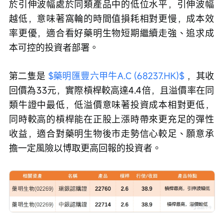
於引伸波幅處於同類產品中的低位水平，引伸波幅
越低，意味著窩輪的時間值損耗相對更慢，成本效
率更優，適合看好藥明生物短期繼續走強、追求成
本可控的投資者部署。
第二隻是 
$藥明匯豐六甲牛A.C (68237.HK)$
 ，其收
回價為33元，實際槓桿較高達4.4倍，且溢價率在同
類牛證中最低，低溢價意味著投資成本相對更低，
同時較高的槓桿能在正股上漲時帶來更充足的彈性
收益，適合對藥明生物後市走勢信心較足、願意承
擔一定風險以博取更高回報的投資者。