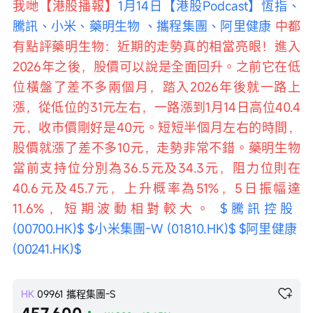
我哋【港股播報】
1月14日【港股Podcast】恆指、
騰訊、小米、藥明生物 、攜程集團、阿里健康 
中都
有點評藥明生物：近期的走勢真的相當亮眼！進入
2026年之後，股價可以說是全面回升。之前它在低
位橫盤了差不多兩個月，踏入2026年後就一路上
漲，從低位的31元左右，一路漲到1月14日高位40.4
元，收市價剛好是40元。短短半個月左右的時間，
股價就漲了差不多10元，走勢非常不錯。藥明生物
當前支持位分別為36.5元及34.3元，阻力位則在
40.6元及45.7元，上升概率為51%，5日振幅達
11.6%，短期波動相對較大。 
$騰訊控股 
(00700.HK)$
$小米集團-W (01810.HK)$
$阿里健康 
(00241.HK)$
HK
09961
攜程集團-S