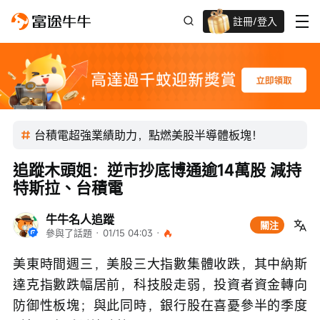
註冊/登入
迎新驚喜賞 股票/BTC等任你揀!
台積電超強業績助力，點燃美股半導體板塊！
追蹤木頭姐：逆市抄底博通逾14萬股 減持
特斯拉、台積電
牛牛名人追蹤
關注
參與了話題
 · 
01/15 04:03
 · 
美東時間週三，美股三大指數集體收跌，其中納斯
達克指數跌幅居前，科技股走弱，投資者資金轉向
防御性板塊；與此同時，銀行股在喜憂參半的季度