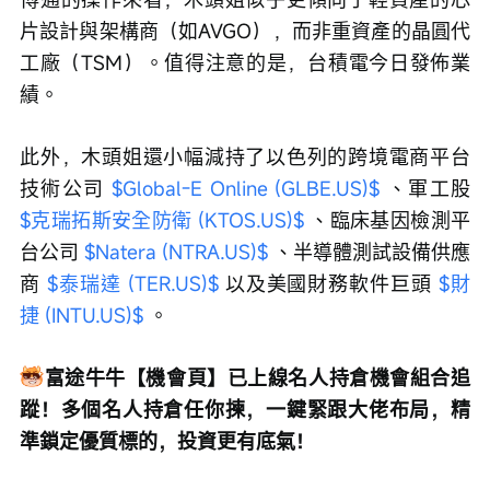
片設計與架構商（如AVGO），而非重資產的晶圓代
工廠（TSM）。值得注意的是，台積電今日發佈業
績。
此外，木頭姐還小幅減持了以色列的跨境電商平台
技術公司 
$Global-E Online (GLBE.US)$
 、軍工股 
$克瑞拓斯安全防衛 (KTOS.US)$
 、臨床基因檢測平
台公司 
$Natera (NTRA.US)$
 、半導體測試設備供應
商 
$泰瑞達 (TER.US)$
 以及美國財務軟件巨頭 
$財
捷 (INTU.US)$
 。
富途牛牛【機會頁】已上線名人持倉機會組合追
蹤！多個名人持倉任你揀，一鍵緊跟大佬布局，精
準鎖定優質標的，投資更有底氣！