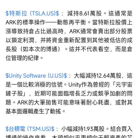
$特斯拉 (TSLA.US)$
 ：減持8.61萬股。這通常是
ARK的標準操作——動態再平衡。當特斯拉股價上
漲導致持倉占比過高時，ARK通常會賣出部分股票
以鎖定利潤，并將資金重新配置到其他被低估的成
長股（如本次的博通）。這并不代表看空，而是倉
位管理的紀律。
$Unity Software (U.US)$
 ：大幅減持12.64萬股，這
是一個比較消極的信號。Unity作為曾經的「元宇宙
鏟子股」，近期可能面臨增長乏力或競爭加劇的問
題。ARK的大筆拋售可能意味著耐心耗盡，或對其
基本面邏輯產生了動搖。
$台積電 (TSM.US)$
 ：小幅減持1.93萬股。結合買入
博通的操作來看，木頭姐似乎更傾向于輕資產的芯