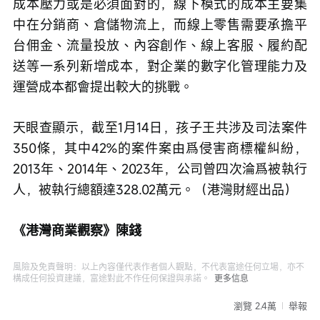
成本壓力或是必須面對的，線下模式的成本主要集
中在分銷商、倉儲物流上，而線上零售需要承擔平
台佣金、流量投放、內容創作、線上客服、履約配
送等一系列新增成本，對企業的數字化管理能力及
運營成本都會提出較大的挑戰。
天眼查顯示，截至1月14日，孩子王共涉及司法案件
350條，其中42%的案件案由爲侵害商標權糾紛，
2013年、2014年、2023年，公司曾四次淪爲被執行
人，被執行總額達328.02萬元。（港灣財經出品）
《港灣商業觀察》陳錢
風險及免責聲明：以上內容僅代表作者個人觀點，不代表富途任何立場，亦不
構成任何投資建議，富途對此不作任何保證與承諾。
更多信息
瀏覽 2.4萬
舉報