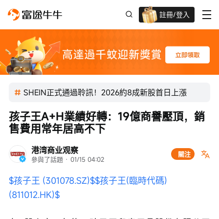
註冊/登入
迎新驚喜賞 股票/BTC等任你揀!
SHEIN正式通過聆訊！2026約8成新股首日上漲
孩子王A+H業績好轉：19億商譽壓頂，銷
售費用常年居高不下
港湾商业观察
關注
參與了話題
 · 
01/15 04:02
$孩子王 (301078.SZ)$
$孩子王(臨時代碼) 
(811012.HK)$