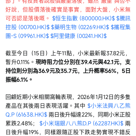
部了。有投資者說股價嚴重落後，雖然“嚴重”與否不
好說，但股價落後確實是事實，面對大盤，小米無
可否認是落後嘅。 
$恒生指數 (800000.HK)$
$騰訊
控股 (00700.HK)$
$藥明生物 (02269.HK)$
$攜程集
團-S (09961.HK)$
$阿里健康 (00241.HK)$
截至今日（15日）上午11點，小米最新報37.82元，
暫升0.11%。
現時阻力位分別在39.4元與42.1元，支
持位則分別為36.9元及35.7元，上升概率56%，5日
振幅6.1%。
回顧近期小米相關窩輪表現，2026年1月12日的多隻
產品在其後兩日表現活躍。其中 
$小米法興八乙熊
Q.P (61638.HK)$
 兩日後升幅達22%，同期小米正股
累跌2.48%； 
$小米瑞銀八八熊D.P (62287.HK)$
 兩
日後升幅19%，同樣跟隨正股下跌走勢實現不錯反