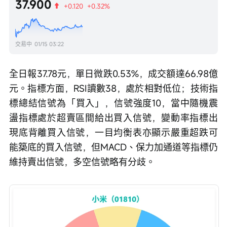
37.900
+0.120
+0.32%
交易中
01/15 03:22
全日報37.78元，單日微跌0.53%，成交額達66.98億
元。指標方面，RSI讀數38，處於相對低位；技術指
標總結信號為「買入」，信號強度10，當中隨機震
盪指標處於超賣區間給出買入信號，變動率指標出
現底背離買入信號，一目均衡表亦顯示嚴重超跌可
能築底的買入信號，但MACD、保力加通道等指標仍
維持賣出信號，多空信號略有分歧。