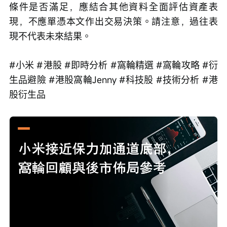
條件是否滿足，應結合其他資料全面評估資產表
現，不應單憑本文作出交易決策。請注意，過往表
現不代表未來結果。
#小米 #港股 #即時分析 #窩輪精選 #窩輪攻略 #衍
生品避險 #港股窩輪Jenny #科技股 #技術分析 #港
股衍生品
Loaded
:
Progress
:
取
0%
0%
消
/