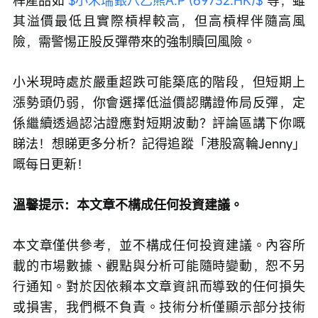
桿產品如 
$小米瑞銀八乙熊A.P (69732.HK)$
 等，雖
其溢價最低且實際槓桿較高，但高槓桿伴隨高風
險，需警惕正股反彈帶來的強制贖回風險。
小米現時處於嚴重超跌可能築底的階段，但短期上
漲勢頭仍弱，你會選擇低溢價認購證佈局反彈，定
係繼續透過認沽證應對短期波動？評論區講下你嘅
睇法！想睇更多分析？記得追蹤「港股窩輪Jenny」
嘅每日更新！
溫馨提示：本文章不構成任何投資建議。
本文章僅供參考，並不構成任何投資建議。內容所
載的市場數據、觀點與分析可能隨時變動，恕不另
行通知。對於因依賴本文章資訊而導致的任何損失
或損害，我們概不負責。技術分析僅顯示部分技術