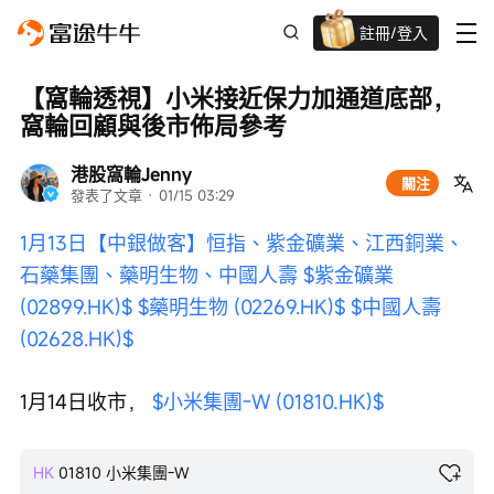
註冊/登入
迎新驚喜賞 股票/BTC等任你揀!
【窩輪透視】小米接近保力加通道底部，
窩輪回顧與後市佈局參考
港股窩輪Jenny
關注
發表了文章
 · 
01/15 03:29
1月13日【中銀做客】恒指、紫金礦業、江西銅業、
石藥集團、藥明生物、中國人壽
$紫金礦業 
(02899.HK)$
$藥明生物 (02269.HK)$
$中國人壽 
(02628.HK)$
1月14日收市， 
$小米集團-W (01810.HK)$
HK
01810
小米集團-W