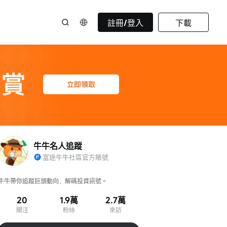
註冊/登入
下載
牛牛名人追蹤
富途牛牛社區官方賬號
牛牛帶你追蹤巨頭動向，解碼投資訊號。
20
1.9萬
2.7萬
關注
粉絲
來訪