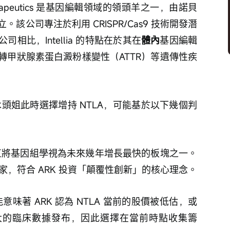
a Therapeutics 是基因編輯領域的領頭羊之一，由諾貝
聯合創立。該公司專注於利用 CRISPR/Cas9 技術開發潛
比，Intellia 的特點在於其在
體內
基因編輯
轉甲狀腺素蛋白澱粉樣變性（ATTR）等遺傳性疾
木頭姐此時選擇增持 NTLA，可能基於以下幾個判
 一直將基因組學視為未來幾年增長最快的板塊之一。
術的頭部玩家，符合 ARK 投資「顛覆性創新」的核心理念。
意味著 ARK 認為 NTLA 當前的股價被低估，或
有重大的臨床數據發布，因此選擇在當前時點收集籌