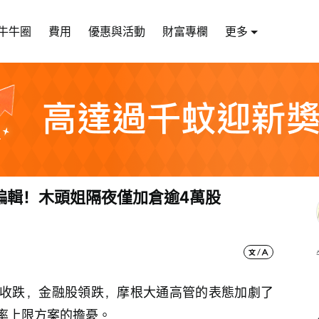
牛牛圈
費用
優惠與活動
財富專欄
更多
編輯！木頭姐隔夜僅加倉逾4萬股
收跌，金融股領跌，摩根大通高管的表態加劇了
率上限方案的擔憂。