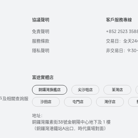
協議聲明
客戶服務專線
免責聲明
+852 2523 358
服務條款
交易日：全天24
隱私聲明
非交易日：9:30-2
富途實體店
銅鑼灣旗艦店
尖沙咀店
荃灣店
只提供開戶及相關查詢服
沙田店
屯門店
灣仔店
地址：
銅鑼灣羅素街38號金朝陽中心地下及 1 樓
（銅鑼灣港鐵站A出口，時代廣場對面）