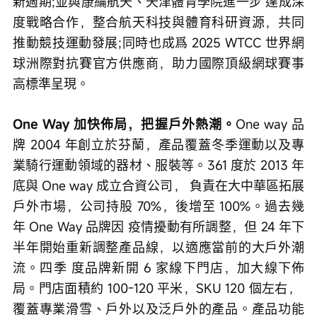
新週期;並與康綸航天、天津體育學院進一步 達成深
度戰略合作，整合航天科技與體育科研資源，共同
推動競技運動發展;同時也成爲 2025 WTCC 世界網
球洲際對抗賽官方供應商，助力國際頂級網球賽事
高標準呈現。
One Way 加快佈局，把握戶外熱潮。
One way 品
牌 2004 年創立於芬蘭，產品覆蓋冬季運動以及專
業騎行運動領域的器材、服裝等。361 度於 2013 年
底與 One way 成立合資公司， 負責在大中華區拓展
戶外市場，公司持股 70%，後增至 100%。過去幾
年 One Way 品牌因 疫情擾動有所調整，但 24 年下
半年開始重新調整產品線，以適應當前的大戶外潮
流。四季 度品牌新開 6 家線下門店，加大線下佈
局。門店面積約 100-120 平米，SKU 120 個左右， 
覆蓋專業滑雪、戶外以及泛戶外的產品。產品功能