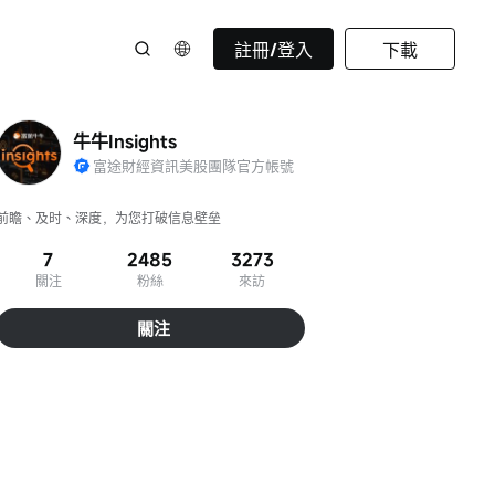
註冊/登入
下載
牛牛Insights
富途財經資訊美股團隊官方帳號
前瞻、及时、深度，为您打破信息壁垒
7
2485
3273
關注
粉絲
來訪
關注