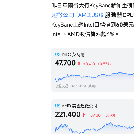
昨日華爾街大行KeyBanc發佈重磅
超微公司 (AMD.US)$
 服務器CP
KeyBanc上調Intel目標價到
60美元
Intel、AMD股價皆漲超6%。
US
INTC
英特爾
47.700
+0.410
+0.87%
夜盤交易
01/13 20:14 (美東)
US
AMD
美國超微公司
221.400
+0.430
+0.19%