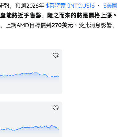
研報，預測2026年 
$英特爾 (INTC.US)$
 、 
$美國
U產能將近乎售罄
，
隨之而來的將是價格上漲。
，上調AMD目標價到
270美元
。受此消息影響，