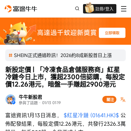
註冊/登入
新客限時
高達過千蚊獎賞
SHEIN正式通過聆訊！2026約8成新股首日上漲
新股定價 | 「冷凍食品倉儲服務商」紅星
冷鏈今日上市，獲超2300倍認購，每股定
價12.26港元，暗盤一手賺超2900港元
牛牛新股君
關注
參與了話題
 · 
01/13 01:19
富途資訊1月13日消息， 
$紅星冷鏈 (01641.HK)$
 公
佈配發結果，每股定價12.26港元，共發行2326.3萬