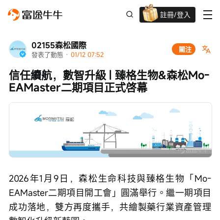
註冊/登入
迎新驚喜賞 股票/BTC等任你揀!
02155森松國際
關注
發表了動態
 · 
01/12 07:52
信任續航，數智升級 | 臻格生物&森松Mo-
EAMaster二期項目正式啓幕
2026年1月9日，森松生命科技與臻格生物「Mo-
EAMaster二期項目開工會」圓滿舉行。繼一期項目
成功落地，雙方再度攜手，共繪製藥行業資產管理