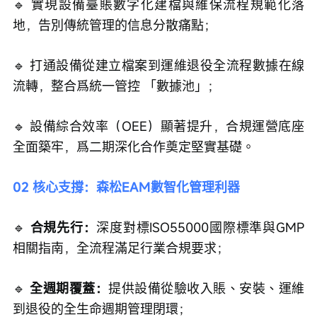
🔹 實現設備臺賬數字化建檔與維保流程規範化落
地，告別傳統管理的信息分散痛點；
🔹 打通設備從建立檔案到運維退役全流程數據在線
流轉，整合爲統一管控 「數據池」；
🔹 設備綜合效率（OEE）顯著提升，合規運營底座
全面築牢，爲二期深化合作奠定堅實基礎。
02 核心支撐：森松EAM數智化管理利器
🔹 
合規先行：
深度對標ISO55000國際標準與GMP
相關指南，全流程滿足行業合規要求；
🔹 
全週期覆蓋：
提供設備從驗收入賬、安裝、運維
到退役的全生命週期管理閉環；