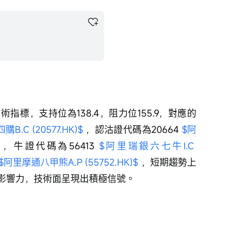
術指標，支持位為138.4，阻力位155.9，對應的
.C (20577.HK)$
 ，認沽證代碼為20664 
$阿
 ，牛證代碼為56413 
$阿里瑞銀六七牛I.C 
$阿里摩通八甲熊A.P (55752.HK)$
 ，短期趨勢上
影響力，技術面呈現出積極信號。