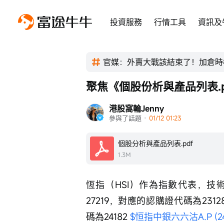
投資服務
行情工具
資訊及
官媒：外賣大戰該結束了！加倉時
聚焦《個股份析與產品列表.
港股窩輪Jenny
參與了話題
 · 
01/12 01:23
個股分析與產品列表.pdf
1.3M
恆指（HSI）作為指數代表，技
27219，對應的認購證代碼為23128
碼為24182 
$恒指中銀六六沽A.P (241