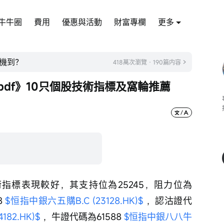
牛牛圈
費用
優惠與活動
財富專欄
更多
機到？
418萬次瀏覽 · 190篇内容
pdf》10只個股技術指標及窩輪推薦
術指標表現較好，其支持位為25245，阻力位為
 
$恒指中銀六五購B.C (23128.HK)$
 ，認沽證代
82.HK)$
 ，牛證代碼為61588 
$恒指中銀八八牛