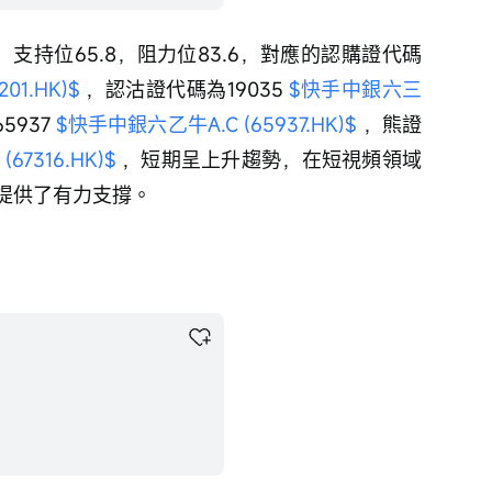
，支持位65.8，阻力位83.6，對應的認購證代碼
1.HK)$
 ，認沽證代碼為19035 
$快手中銀六三
937 
$快手中銀六乙牛A.C (65937.HK)$
 ，熊證
7316.HK)$
 ，短期呈上升趨勢，在短視頻領域
提供了有力支撐。