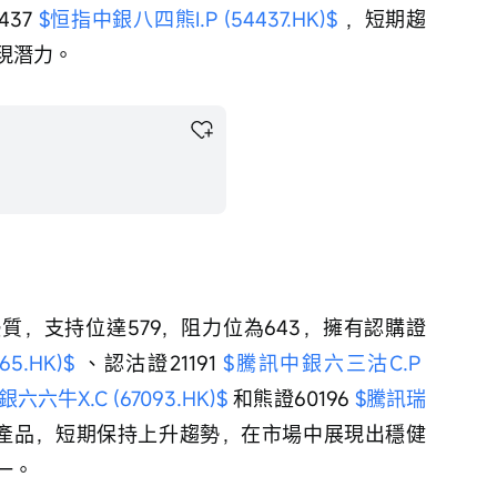
37 
$恒指中銀八四熊I.P (54437.HK)$
 ，短期趨
現潛力。
優質，支持位達579，阻力位為643，擁有認購證
5.HK)$
 、認沽證21191 
$騰訊中銀六三沽C.P 
六六牛X.C (67093.HK)$
 和熊證60196 
$騰訊瑞
關產品，短期保持上升趨勢，在市場中展現出穩健
一。