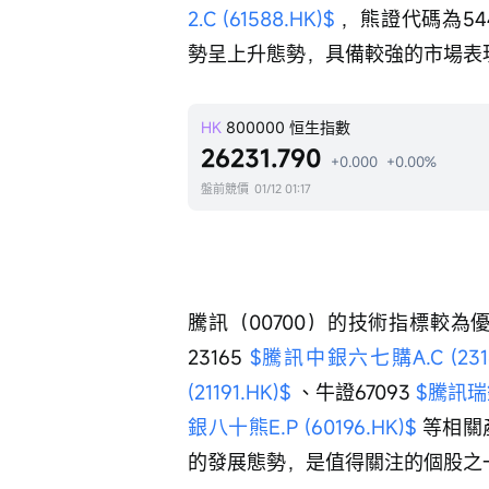
2.C (61588.HK)$
 ，熊證代碼為544
勢呈上升態勢，具備較強的市場表
HK
800000
恒生指數
26231.790
+0.000
+0.00%
盤前競價
01/12 01:17
騰訊（00700）的技術指標較為
23165 
$騰訊中銀六七購A.C (2316
(21191.HK)$
 、牛證67093 
$騰訊瑞銀
銀八十熊E.P (60196.HK)$
 等相
的發展態勢，是值得關注的個股之