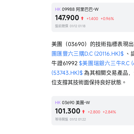
HK
09988
阿里巴巴-W
147.900
+1.400
+0.96%
盤前競價
01/12 01:18
美團（03690）的技術指標表現出色
團匯豐六三購D.C (20116.HK)$
 、
牛證61992 
$美團瑞銀六三牛R.C (61
(53743.HK)$
 為其相關交易產品
位支撐其技術面保持良好狀態。
HK
03690
美團-W
101.300
+2.800
+2.84%
等待開盤
01/12 01:22