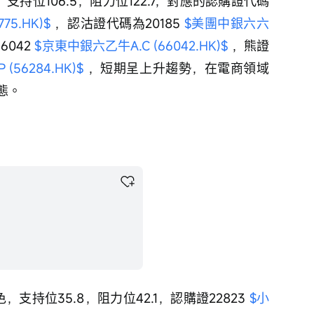
支持位106.5，阻力位122.7，對應的認購證代碼
75.HK)$
 ，認沽證代碼為20185 
$美團中銀六六
042 
$京東中銀六乙牛A.C (66042.HK)$
 ，熊證
56284.HK)$
 ，短期呈上升趨勢，在電商領域
態。
支持位35.8，阻力位42.1，認購證22823 
$小