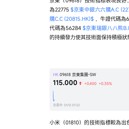
京東（09618）技術指標表現良好，
為22775 
$京東中銀六六購A.C (227
購C.C (20815.HK)$
 ，牛證代碼為66
代碼為56284 
$京東瑞銀八八熊B.P (
的持續發力使其技術面保持積極狀
HK
09618
京東集團-SW
115.000
+0.400
+0.35%
交易中
01/12 01:32
小米（01810）的技術指標較為出色，