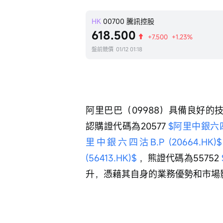
HK
00700
騰訊控股
618.500
+7.500
+1.23%
盤前競價
01/12 01:18
阿里巴巴（09988）具備良好的技
認購證代碼為20577 
$阿里中銀六四購B
里中銀六四沽B.P (20664.HK)$
(56413.HK)$
 ，熊證代碼為55752 
升，憑藉其自身的業務優勢和市場