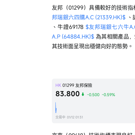
友邦（01299）具備較好的技術指標，
邦瑞銀六四購A.C (21339.HK)$
 、
、牛證69178 
$友邦瑞銀七六牛A.C (
A.P (64884.HK)$
 為其相關產品
其技術面呈現出穩健向好的態勢。
HK
01299
友邦保險
83.800
-0.500
-0.59%
交易中
01/12 01:31