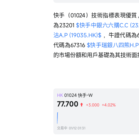
快手（01024）技術指標表現優質
為23201 
$快手中銀六六購C.C (2320
沽A.P (19035.HK)$
 ，牛證代碼為65
代碼為67316 
$快手瑞銀八四熊H.P (6
的市場份額和用戶基礎為其技術面
HK
01024
快手-W
77.700
+3.000
+4.02%
交易中
01/12 01:31