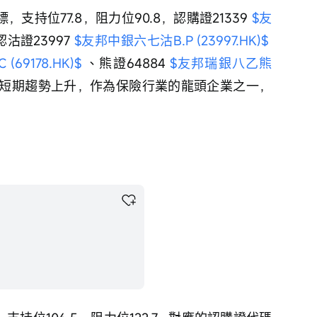
支持位77.8，阻力位90.8，認購證21339 
$友
認沽證23997 
$友邦中銀六七沽B.P (23997.HK)$
69178.HK)$
 、熊證64884 
$友邦瑞銀八乙熊
，短期趨勢上升，作為保險行業的龍頭企業之一，