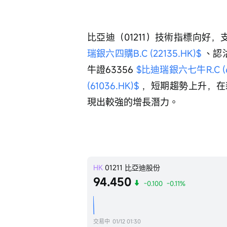
比亞迪（01211）技術指標向好，支持
瑞銀六四購B.C (22135.HK)$
 、認沽
牛證63356 
$比迪瑞銀六七牛R.C (6
(61036.HK)$
 ，短期趨勢上升，
現出較強的增長潛力。
HK
01211
比亞迪股份
94.450
-0.100
-0.11%
交易中
01/12 01:30