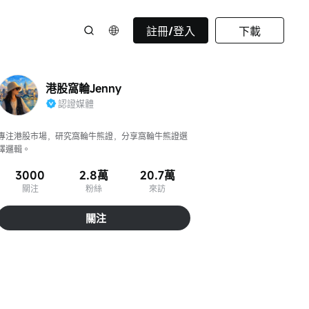
註冊/登入
下載
港股窩輪Jenny
認證媒體
專注港股市場，研究窩輪牛熊證，分享窩輪牛熊證選
擇邏輯。
3000
2.8萬
20.7萬
關注
粉絲
來訪
關注