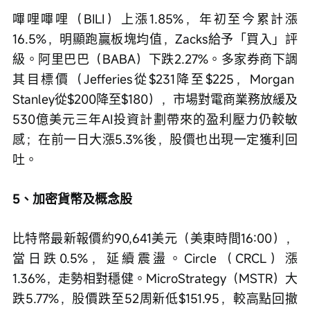
嗶哩嗶哩（BILI）上漲1.85%，年初至今累計漲
16.5%，明顯跑贏板塊均值，Zacks給予「買入」評
級。阿里巴巴（BABA）下跌2.27%。多家券商下調
其目標價（Jefferies從$231降至$225，Morgan 
Stanley從$200降至$180），市場對電商業務放緩及
530億美元三年AI投資計劃帶來的盈利壓力仍較敏
感；在前一日大漲5.3%後，股價也出現一定獲利回
吐。
5、加密貨幣及概念股
比特幣最新報價約90,641美元（美東時間16:00），
當日跌0.5%，延續震盪。Circle（CRCL）漲
1.36%，走勢相對穩健。MicroStrategy（MSTR）大
跌5.77%，股價跌至52周新低$151.95，較高點回撤