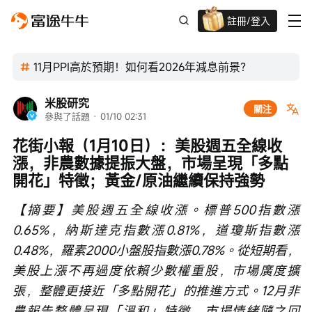
註冊/登入
迎新驚喜賞 股票/BTC等任你揀!
11月PPI高於預期！如何看2026年減息前景？
米股研究
關注
參與了話題
 · 
01/10 02:31
花街小報（1月10日）：美股週五全線收
漲，非農數據提振大盤，市場呈現「多點
開花」特徵；黃金/原油繼續保持強勢
【摘要】美股週五全線收漲。標普500指數漲
0.65%，納斯達克指數漲0.81%，道瓊斯指數漲
0.48%，羅素2000小盤股指數漲0.78%。從短期看，
美股上漲不再過度依賴少數權重股，市場廣度擴
張，整體更接近「多點開花」的推進方式。12月非
農報告整體呈現「溫和」特徵，市場情緒隨之回