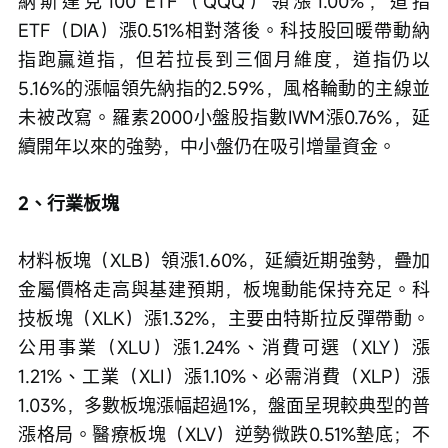
納斯達克100 ETF（QQQ）領漲1.00%，道指
ETF（DIA）漲0.51%相對落後。科技股回暖帶動納
指跑贏道指，但若拉長到三個月維度，道指仍以
5.16%的漲幅領先納指的2.59%，風格輪動的主線並
未被改寫。羅素2000小盤股指數IWM漲0.76%，延
續開年以來的強勢，中小盤仍在吸引增量資金。
2、行業板塊
材料板塊（XLB）領漲1.60%，延續近期強勢，疊加
金屬價格走高與基建預期，板塊動能保持充足。科
技板塊（XLK）漲1.32%，主要由特斯拉反彈帶動。
公用事業（XLU）漲1.24%、消費可選（XLY）漲
1.21%、工業（XLI）漲1.10%、必需消費（XLP）漲
1.03%，多數板塊漲幅超過1%，盤面呈現較典型的普
漲格局。醫療板塊（XLV）逆勢微跌0.51%墊底；不