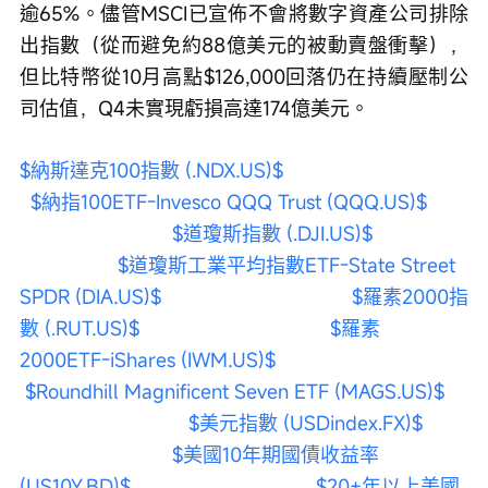
逾65%。儘管MSCI已宣佈不會將數字資產公司排除
出指數（從而避免約88億美元的被動賣盤衝擊），
但比特幣從10月高點$126,000回落仍在持續壓制公
司估值，Q4未實現虧損高達174億美元。
$納斯達克100指數 (.NDX.US)$
$納指100ETF-Invesco QQQ Trust (QQQ.US)$
$道瓊斯指數 (.DJI.US)$
$道瓊斯工業平均指數ETF-State Street 
SPDR (DIA.US)$
$羅素2000指
數 (.RUT.US)$
$羅素
2000ETF-iShares (IWM.US)$
$Roundhill Magnificent Seven ETF (MAGS.US)$
$美元指數 (USDindex.FX)$
$美國10年期國債收益率 
(US10Y.BD)$
$20+年以上美國