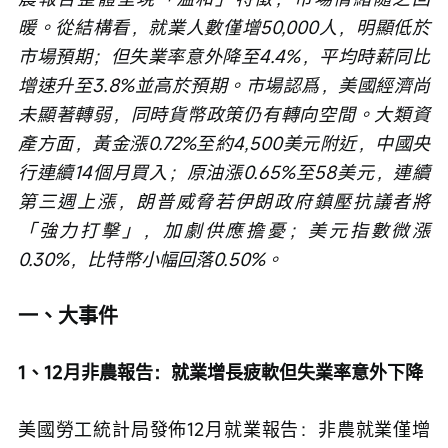
暖。從結構看，就業人數僅增50,000人，明顯低於
市場預期；但失業率意外降至4.4%，平均時薪同比
增速升至3.8%並高於預期。市場認爲，美國經濟尚
未顯著轉弱，同時貨幣政策仍有轉向空間。大類資
產方面，黃金漲0.72%至約4,500美元附近，中國央
行連續14個月買入；原油漲0.65%至58美元，連續
第三週上漲，朗普威脅若伊朗政府鎮壓抗議者將
「強力打擊」，加劇供應擔憂；美元指數微漲
0.30%，比特幣小幅回落0.50%。
一、大事件
1、12月非農報告：就業增長疲軟但失業率意外下降
美國勞工統計局發佈12月就業報告：非農就業僅增