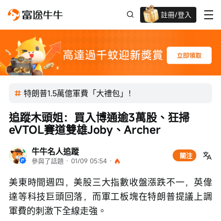
註冊/登入
迎新驚喜賞 股票/BTC等任你揀!
特朗普1.5萬億軍費「大禮包」！
追蹤木頭姐：買入博通逾3萬股、狂掃
eVTOL賽道雙雄Joby、Archer
牛牛名人追蹤
關注
參與了話題
 · 
01/09 05:54
 · 
美東時間週四，美股三大指數收盤漲跌不一，英偉
達等科技巨頭回落，而軍工板塊在特朗普提議上調
軍費的刺激下全線走強。