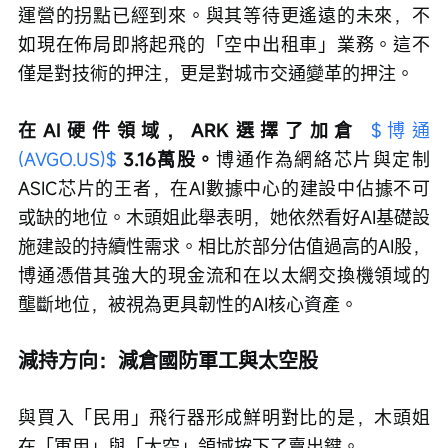
運營的拐點已經到來。與其等待更遙遠的未來，不
如現在佈局即將起飛的「空中出租車」業務。這不
僅是對技術的押注，更是對城市交通變革的押注。
在AI硬件領域，ARK選擇了加倉 
$博通 
(AVGO.US)$
3.16萬股。
博通作為網絡芯片與定制
ASIC芯片的王者，在AI數據中心的建設中佔據不可
或缺的地位。木頭姐此舉表明，她依然看好AI基礎設
施建設的持續性需求。相比於部分估值過高的AI股，
博通憑借其強大的現金流和在以太網交換機領域的
壟斷地位，被視為更具韌性的AI核心資產。
減持方向：減倉國防軍工與太空股
與買入「民用」飛行器形成鮮明對比的是，木頭姐
在「軍用」與「太空」領域按下了賣出鍵。