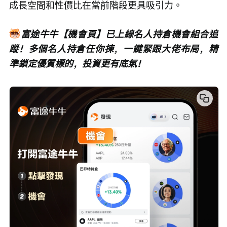
成長空間和性價比在當前階段更具吸引力。
富途牛牛【機會頁】已上線名人持倉機會組合追
蹤！多個名人持倉任你揀，一鍵緊跟大佬布局，精
準鎖定優質標的，投資更有底氣！