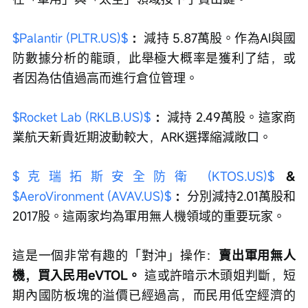
$Palantir (PLTR.US)$
 ：
減持 5.87萬股。作為AI與國
防數據分析的龍頭，此舉極大概率是獲利了結，或
者因為估值過高而進行倉位管理。
$Rocket Lab (RKLB.US)$
 ：
減持 2.49萬股。這家商
業航天新貴近期波動較大，ARK選擇縮減敞口。
$克瑞拓斯安全防衛 (KTOS.US)$
 & 
$AeroVironment (AVAV.US)$
 ：
分別減持2.01萬股和
2017股。這兩家均為軍用無人機領域的重要玩家。
這是一個非常有趣的「對沖」操作：
賣出軍用無人
機，買入民用eVTOL。
 這或許暗示木頭姐判斷，短
期內國防板塊的溢價已經過高，而民用低空經濟的