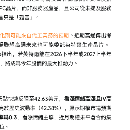
PC晶片，而非服務器產品，且公司從未提及服務
言只是「雜音」。
化劑可能來自代工業務的預期
。近期高通傳出考
場聯想高通未來也可能委託英特爾生產晶片。 
 Makino指出，若英特爾能在2026下半年或2027上半年
客戶，將成爲今年股價的最大推動力。
低點快速反彈至42.63美元，
看漲情緒高漲且IV高
），高於歷史波動率（42.38%），顯示期權市場預期
率爲0.3
，看漲情緒主導，近月期權未平倉合約集
位。