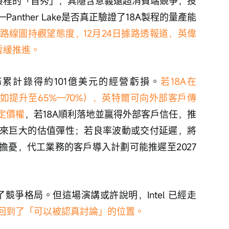
爲18A製程的「首秀」，其隱含意義遠超消費端競爭，投
nther Lake是否真正驗證了18A製程的量產能
路線圖持觀望態度，12月24日據路透報道，英偉
暫緩推進。
累計錄得約101億美元的經營虧損。
若18A在
穩定（如提升至65%—70%），英特爾可向外部客戶傳
定價權
，若18A順利落地並贏得外部客戶信任，推
來巨大的估值彈性；若良率波動或交付延遲，將
擔憂，代工業務的客戶導入計劃可能推遲至2027
轉了競爭格局。但這場演講或許說明，Intel 已經走
回到了「可以被認真討論」的位置。