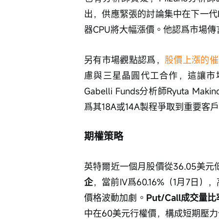
出，供應緊張的討論集中在下一代
器CPU將大幅漲價。他認爲市場傳
另有市場觀點認爲，
股價上漲的催
慮與三星晶圓代工合作，這讓市
Gabelli Funds分析師Ryuta
爲其18A或14A製程爭取到重要
期權策略
英特爾近一個月股價從36.05美元
企
，當前IV爲60.16%（1月7日
價格波動加劇。
Put/Call成交量比
中在60美元行權價，構成短期壓力