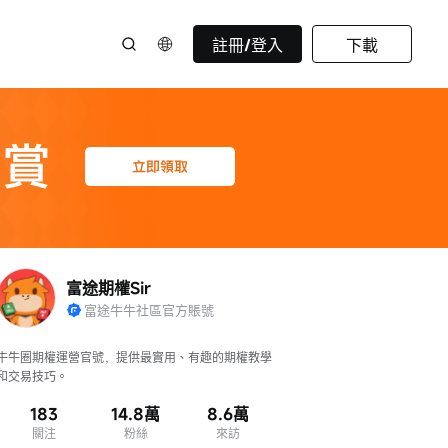
註冊/登入
下載
富途期權Sir
富途牛牛社區官方賬號
牛牛圈期權運營官號，提供最實用、有趣的期權教學
和交易技巧。
183
14.8萬
8.6萬
關注
粉絲
來訪