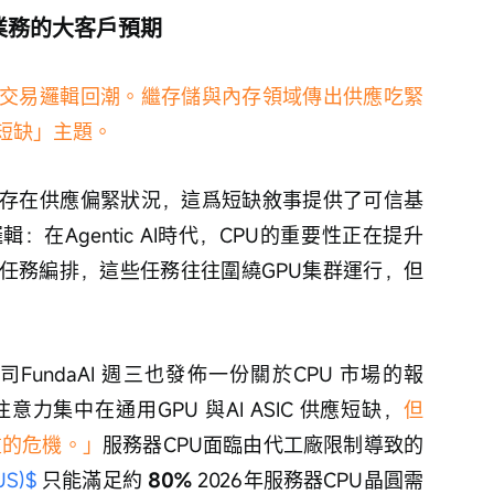
業務的大客戶預期
交易邏輯回潮。繼存儲與內存領域傳出供應吃緊
短缺」主題。
存在供應偏緊狀況，這爲短缺敘事提供了可信基
在Agentic AI時代，CPU的重要性正在提升
任務編排，這些任務往往圍繞GPU集群運行，但
 公司FundaAI 週三也發佈一份關於CPU 市場的報
注意力集中在通用GPU 與AI ASIC 供應短缺，
但
重的危機。」
服務器CPU面臨由代工廠限制導致的
S)$
 只能滿足約 
80%
 2026年服務器CPU晶圓需