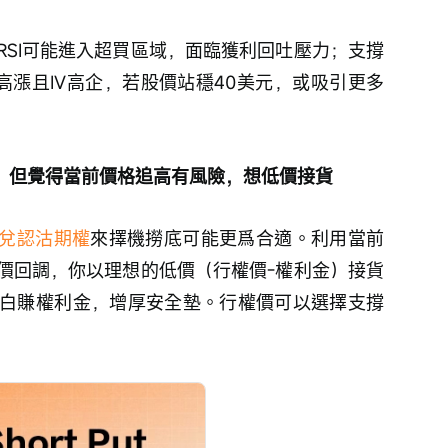
RSI可能進入超買區域，面臨獲利回吐壓力；支撐
緒高漲且IV高企，若股價站穩40美元，或吸引更多
翻身，但覺得當前價格追高有風險，想低價接貨
現金備兌認沽期權
來擇機撈底可能更爲合適。利用當前
價回調，你以理想的低價（行權價-權利金）接貨
白賺權利金，增厚安全墊。行權價可以選擇支撐