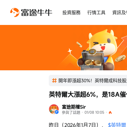
投資服務
行情工具
資訊及
開年即漲超30%！英特爾成科技
英特爾大漲超6%，是18A催
富途期權Sir
參與了話題
 · 
01/08 10:05
 · 
昨日（2026年1月7日）， 
$英特爾 (