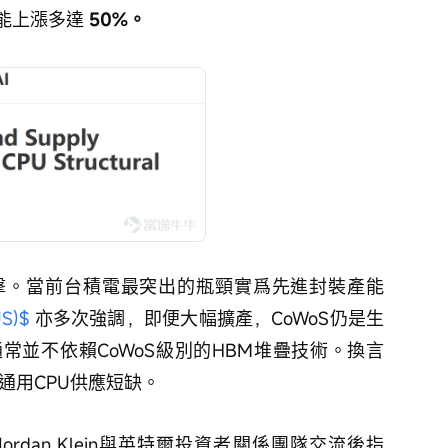
能上漲多達 
50%。
擊。當前台積電最突出的瓶頸實爲先進封裝產能
S)$
 亦多次強調，即便大幅擴產，CoWoS仍是生
常並不依賴CoWoS級別的HBM堆疊技術。換言
通用CPU供應短缺。
ordan Klein與英特爾投資者關係團隊交流後指