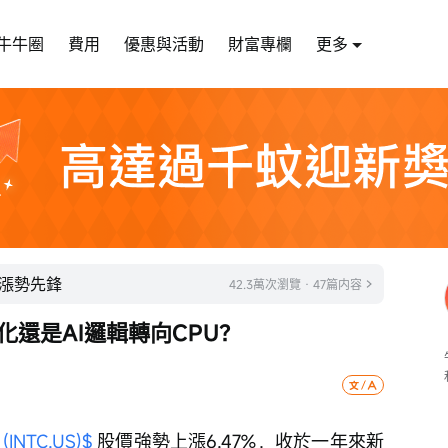
牛牛圈
費用
優惠與活動
財富專欄
更多
股漲勢先鋒
42.3萬次瀏覽 · 47篇内容
化還是AI邏輯轉向CPU？
INTC.US)$
 股價強勢上漲6.47%，收於一年來新