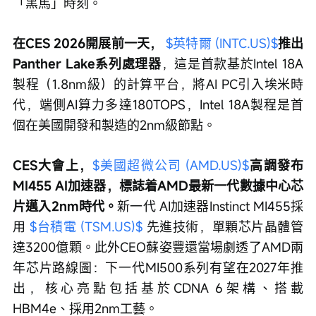
「黑馬」時刻。
在CES 2026開展前一天， 
$英特爾 (INTC.US)$
推出
Panther Lake系列處理器
，這是首款基於Intel 18A
製程（1.8nm級）的計算平台，將AI PC引入埃米時
代，端側AI算力多達180TOPS，Intel 18A製程是首
個在美國開發和製造的2nm級節點。
CES大會上，
$美國超微公司 (AMD.US)$
高調發布
MI455 AI加速器，標誌着AMD最新一代數據中心芯
片邁入2nm時代。
新一代 AI加速器Instinct MI455採
用 
$台積電 (TSM.US)$
 先進技術，單顆芯片晶體管
達3200億顆。此外CEO蘇姿豐還當場劇透了AMD兩
年芯片路線圖：下一代MI500系列有望在2027年推
出，核心亮點包括基於CDNA 6架構、搭載
HBM4e、採用2nm工藝。