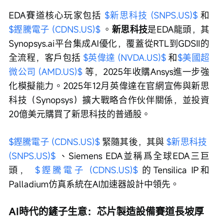
EDA賽道核心玩家包括 
$新思科技 (SNPS.US)$
 和 
$鏗騰電子 (CDNS.US)$
 。
新思科技
是EDA龍頭，其
Synopsys.ai平台集成AI優化，覆蓋從RTL到GDSII的
全流程，客戶包括 
$英偉達 (NVDA.US)$
 和
$美國超
微公司 (AMD.US)$
 等，2025年收購Ansys進一步強
化模擬能力。2025年12月英偉達在官網宣佈與新思
科技（Synopsys）擴大戰略合作伙伴關係，並投資
20億美元購買了新思科技的普通股。
$鏗騰電子 (CDNS.US)$
 緊隨其後，其與 
$新思科技 
(SNPS.US)$
 、Siemens EDA並稱爲全球EDA三巨
頭， 
$鏗騰電子 (CDNS.US)$
 的Tensilica IP和
Palladium仿真系統在AI加速器設計中領先。
AI時代的鏟子生意：芯片製造設備賽道長坡厚