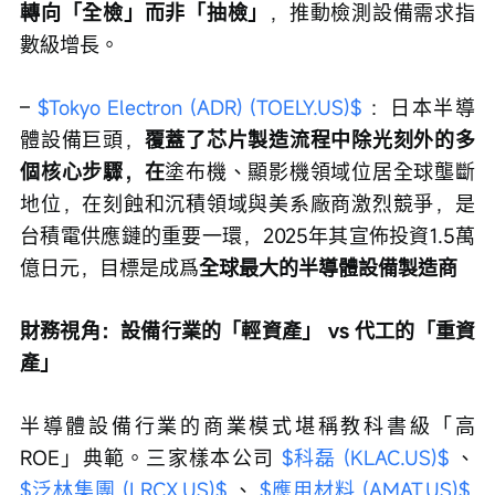
轉向「全檢」而非「抽檢」
，推動檢測設備需求指
數級增長。
– 
$Tokyo Electron (ADR) (TOELY.US)$
 ：日本半導
體設備巨頭，
覆蓋了芯片製造流程中除光刻外的多
個核心步驟，在
塗布機、顯影機領域位居全球壟斷
地位，在刻蝕和沉積領域與美系廠商激烈競爭，是
台積電供應鏈的重要一環，2025年其宣佈投資1.5萬
億日元，目標是成爲
全球最大的半導體設備製造商
財務視角：設備行業的「輕資產」 vs 代工的「重資
產」
半導體設備行業的商業模式堪稱教科書級「高
ROE」典範。三家樣本公司 
$科磊 (KLAC.US)$
 、 
$泛林集團 (LRCX.US)$
 、 
$應用材料 (AMAT.US)$