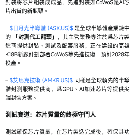
封裝將芯片組裝成成品，先進封裝如CoWoS是AI芯
片出貨的新瓶頸。 
– 
$日月光半導體 (ASX.US)$
 是全球半導體產業鏈中
的 
「封測代工龍頭」
，其主營業務專注於爲芯片製
造商提供封裝、測試及配套服務，正在建設的高雄
K18B新廠計劃部署CoWoS等先進技術，預計2028年
投產。
– 
$艾馬克技術 (AMKR.US)$
 同樣是全球領先的半導
體封測服務提供商，爲GPU、AI加速芯片等提供尖
端封裝方案。
測試賽道：芯片質量的終極守門人
測試確保芯片質量，在芯片製造完成後，確保其功