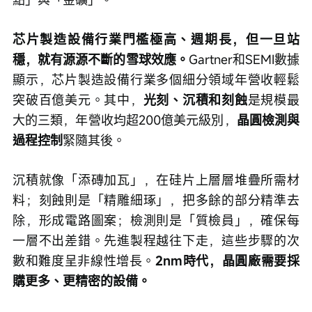
芯片製造設備行業門檻極高、週期長，但一旦站
穩，就有源源不斷的雪球效應。
Gartner和SEMI數據
顯示，芯片製造設備行業多個細分領域年營收輕鬆
突破百億美元。其中，
光刻、沉積和刻蝕
是規模最
大的三類，年營收均超200億美元級別，
晶圓檢測與
過程控制
緊隨其後。
沉積就像「添磚加瓦」，在硅片上層層堆疊所需材
料；刻蝕則是「精雕細琢」，把多餘的部分精準去
除，形成電路圖案；檢測則是「質檢員」，確保每
一層不出差錯。先進製程越往下走，這些步驟的次
數和難度呈非線性增長。
2nm時代，晶圓廠需要採
購更多、更精密的設備。