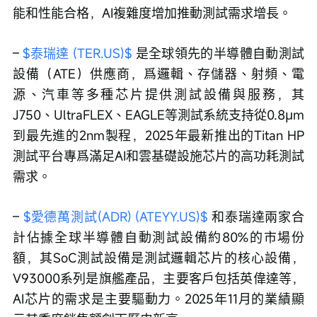
能和性能合格，AI複雜度增加推動測試需求增長。
– 
$泰瑞達 (TER.US)$
 是全球領先的半導體自動測試
設備（ATE）供應商，爲邏輯、存儲器、射頻、電
源、汽車等多種芯片提供測試設備與服務，其
J750、UltraFLEX、EAGLE等測試系統支持從0.8μm
到最先進的2nm製程，2025年最新推出的Titan HP
測試平台專爲滿足AI和雲基礎設施芯片的高功耗測試
需求。 
– 
$愛德萬測試(ADR) (ATEYY.US)$
 和泰瑞達兩家合
計佔據全球半導體自動測試設備約80%的市場份
額，其SoC測試設備是測試邏輯芯片的核心設備，
V93000系列是旗艦產品，主要客戶包括英偉達等，
AI芯片的需求是主要驅動力。2025年11月的業績顯