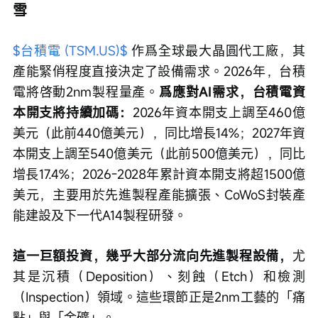
雪
$台積電 (TSM.US)$
 作爲全球最大晶圓代工廠，其
產能緊俏程度直接決定了設備需求。2026年，台積
電將啓動2nm製程量產。
爲應對AI需求，台積電資
本開支將持續加碼：
2026年資本開支上調至460億
美元（此前440億美元），同比增長14%；2027年資
本開支上調至540億美元（此前500億美元），同比
增長17.4%；2026-2028年累計資本開支將超1500億
美元，主要用於先進製程產能擴張、Co­W­oS封裝產
能建設及下一代A14製程研發。
這一巨額投資，幾乎大部分流向先進製程設備，
尤
其是沉積（Deposition）、刻蝕（Etch）和檢測
（Inspection）領域。這些環節正是2nm工藝的「痛
點」與「金礦」。