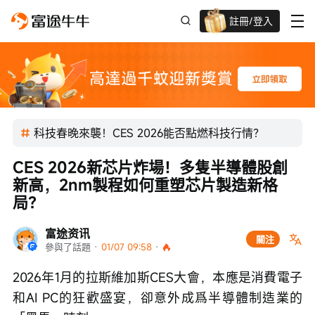
註冊/登入
迎新驚喜賞 股票/BTC等任你揀!
科技春晚來襲！CES 2026能否點燃科技行情？
CES 2026新芯片炸場！多隻半導體股創
新高，2nm製程如何重塑芯片製造新格
局？
富途资讯
關注
參與了話題
 · 
01/07 09:58
 · 
2026年1月的拉斯維加斯CES大會，本應是消費電子
和AI PC的狂歡盛宴，卻意外成爲半導體制造業的