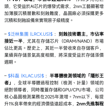
頭，它受益於AI芯片的爆發式需求，2nm工藝顯著增
加薄膜沉積層數和刻蝕難度，晶圓廠必須採購更多
沉積和刻蝕設備來實現原子級精度。 
– 
$泛林集團 (LRCX.US)$
 ：
刻蝕技術霸主，市佔率
接近一半
，尤其在存儲芯片（DRAM/NAND）市場
佔比更高。歷史上，其近一半營收來自存儲客戶，
業績與存儲景氣高度相關，將深度受益於存儲漲價
週期。 
– 
$科磊 (KLAC.US)$
 ：
半導體檢測領域的「隱形王
者」
，全球半導體過程控制（檢測、計量）領域的
絕對領導者，同時覆蓋存儲和GPU/CPU市場，公司
核心晶圓檢測業務在2025年激增。7nm以下，每提
升1%良率帶來的經濟價值遠超成本，
2nm先進製程