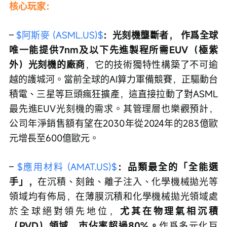
核心玩家：
– 
$阿斯麥 (ASML.US)$
：光刻機壟斷者，
作爲全球
唯一能提供7nm及以下先進製程所需EUV（極紫
外）光刻機的廠商
，它的技術獨特性構築了不可逾
越的護城河。當前全球的AI算力軍備競賽，正驅動台
積電、三星等巨頭瘋狂擴產，這直接拉動了對ASML
最先進EUV光刻機的需求。其管理層也樂觀預計，
公司年淨銷售額有望在2030年從2024年的283億歐
元增長至600億歐元。
– 
$應用材料 (AMAT.US)$
：品類最全的「全能選
手」，
在沉積、刻蝕、離子注入、化學機械拋光等
領域均有佈局，在薄膜沉積和化學機械拋光領域處
於全球絕對領先地位，
尤其在物理氣相沉積
（PVD）領域，市佔率超過80%。
作爲多元化巨