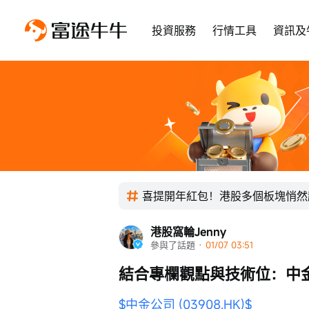
投資服務
行情工具
資訊及
喜提開年紅包！港股多個板塊悄然
港股窩輪Jenny
參與了話題
 · 
01/07 03:51
結合專欄觀點與技術位：中金
$中金公司 (03908.HK)$