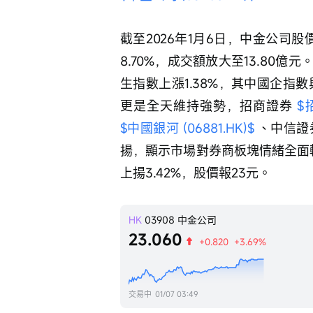
截至2026年1月6日，中金公司股
8.70%，成交額放大至13.80
生指數上漲1.38%，其中國企指
更是全天維持強勢，招商證券 
$
$中國銀河 (06881.HK)$
 、中信證
揚，顯示市場對券商板塊情緒全面
上揚3.42%，股價報23元。
HK
03908
中金公司
23.060
+0.820
+3.69%
交易中
01/07 03:49