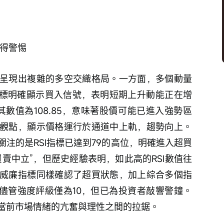
得警惕 
呈現出複雜的多空交織格局。一方面，多個動量
指標明確顯示買入信號，表明短期上升動能正在增
其數值為108.85，意味著股價可能已進入強勢區
觀點，顯示價格運行於通道中上軌，趨勢向上。
注的是RSI指標已達到79的高位，明確進入超買
賣中立”，但歷史經驗表明，如此高的RSI數值往
威廉指標同樣確認了超買狀態，加上綜合多個指
，儘管強度評級僅為10，但已為投資者敲響警鐘。
當前市場情緒的亢奮與理性之間的拉鋸。