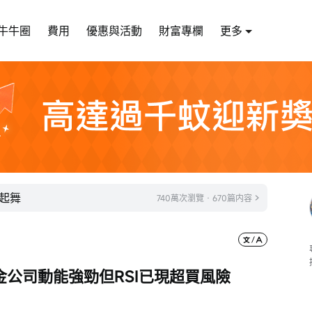
牛牛圈
費用
優惠與活動
財富專欄
更多
起舞
740萬次瀏覽 · 670篇内容
公司動能強勁但RSI已現超買風險