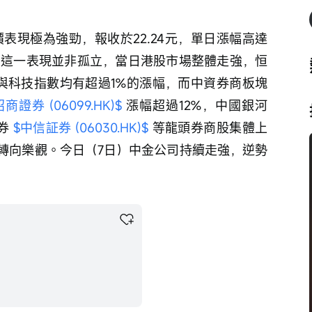
價表現極為強勁，報收於22.24元，單日漲幅高達
億元。這一表現並非孤立，當日港股市場整體走強，恒
數與科技指數均有超過1%的漲幅，而中資券商板塊
招商證券 (06099.HK)$
 漲幅超過12%，中國銀河 
券 
$中信証券 (06030.HK)$
 等龍頭券商股集體上
轉向樂觀。今日（7日）中金公司持續走強，逆勢