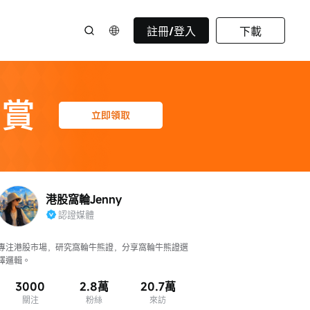
註冊/登入
下載
港股窩輪Jenny
認證媒體
專注港股市場，研究窩輪牛熊證，分享窩輪牛熊證選
擇邏輯。
3000
2.8萬
20.7萬
關注
粉絲
來訪