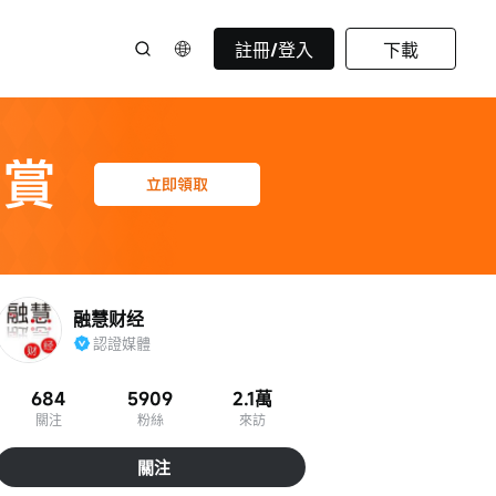
註冊/登入
下載
融慧财经
認證媒體
684
5909
2.1萬
關注
粉絲
來訪
關注