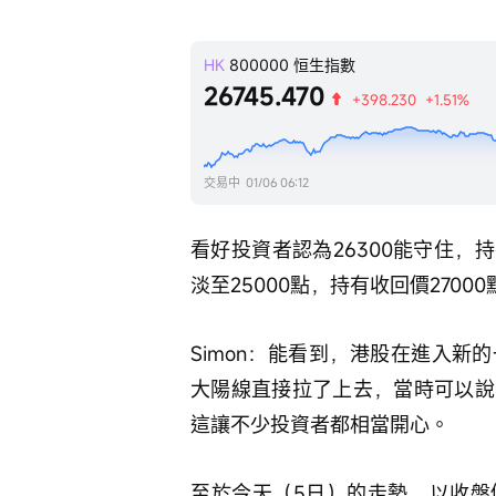
HK
800000
恒生指數
26745.470
+398.230
+1.51%
交易中
01/06 06:12
看好投資者認為26300能守住，
淡至25000點，持有收回價2700
Simon：能看到，港股在進入
大陽線直接拉了上去，當時可以說
這讓不少投資者都相當開心。
至於今天（5日）的走勢，以收盤