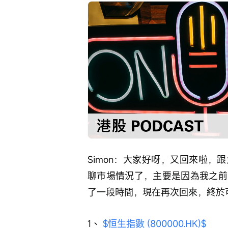
Loaded
:
Progress
:
取
0%
0%
消
/
靜
音
Simon：大家好呀，又回來啦
聊市場情況了，主要是因為我之前
了一段時間，現在再次回來，終於
1、 
$恒生指數 (800000.HK)$