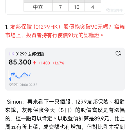
1. 
友邦保險 (01299.HK）股價能突破90元嗎？窩輪
市場上，投資者持有行使價91元的認購證。
HK
01299
友邦保險
85.300
+1.400
+1.67%
交易中
01/06 02:32
 Simon：再來看下一只個股，1299友邦保險。相對
來說，友邦保險今天（5日）的股價當然是有漲幅
的，這一點可以肯定。以收盤價計算是89.9元，比上
周五有所上漲，成交額也有增加，但對比剛才提到