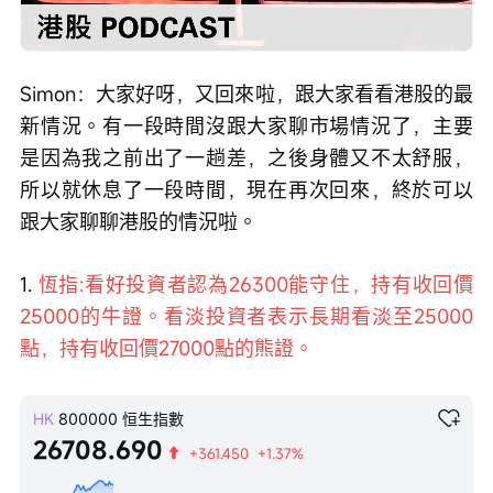
Loaded
:
Progress
:
取
0%
0%
消
/
播
靜
放
音
速
度
Simon：大家好呀，又回來啦，跟大家看看港股的最
新情況。有一段時間沒跟大家聊市場情況了，主要
是因為我之前出了一趟差，之後身體又不太舒服，
所以就休息了一段時間，現在再次回來，終於可以
跟大家聊聊港股的情況啦。
1. 
恆指:看好投資者認為26300能守住，持有收回價
25000的牛證。看淡投資者表示長期看淡至25000
點，持有收回價27000點的熊證。
HK
800000
恒生指數
26708.690
+361.450
+1.37%