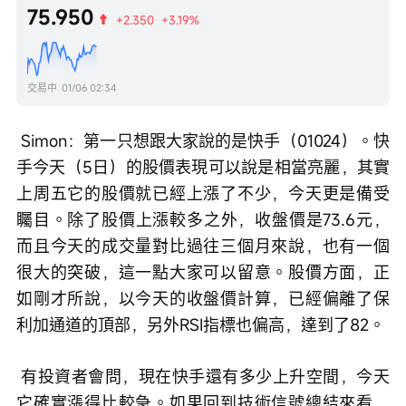
75.950
+2.350
+3.19%
交易中
01/06 02:34
 Simon：第一只想跟大家說的是快手（01024）。快
手今天（5日）的股價表現可以說是相當亮麗，其實
上周五它的股價就已經上漲了不少，今天更是備受
矚目。除了股價上漲較多之外，收盤價是73.6元，
而且今天的成交量對比過往三個月來說，也有一個
很大的突破，這一點大家可以留意。股價方面，正
如剛才所說，以今天的收盤價計算，已經偏離了保
利加通道的頂部，另外RSI指標也偏高，達到了82。
 有投資者會問，現在快手還有多少上升空間，今天
它確實漲得比較急。如果回到技術信號總結來看，