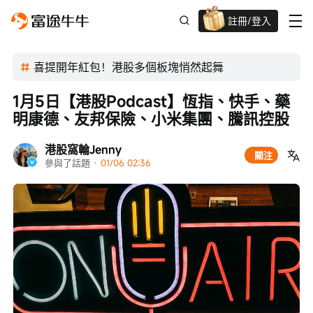
註冊/登入
迎新驚喜賞 股票/BTC等任你揀!
喜提開年紅包！港股多個板塊悄然起舞
1月5日【港股Podcast】恆指、快手、藥
明康德、友邦保險、小米集團、騰訊控股
港股窩輪Jenny
關注
參與了話題
 · 
01/06 02:36