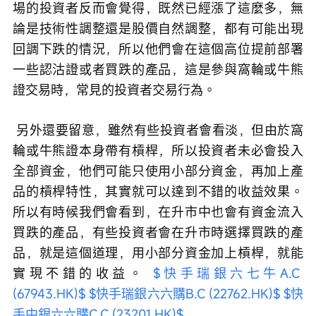
場的投資者反而會覺得，既然已經漲了這麼多，無
論是技術性調整還是股價自然調整，都有可能出現
回調下跌的情況，所以他們會在這個高位提前部署
一些認沽證或者買跌的產品，這是參與窩輪或牛熊
證交易時，常見的投資者交易行為。
 另外還要留意，雖然有些投資者會看淡，但由於窩
輪或牛熊證本身帶有槓桿，所以投資者未必會投入
全部資金，他們可能只使用小部分資金，再加上產
品的槓桿特性，其實就可以達到不錯的收益效果。
所以有時候我們會看到，在升市中也會有資金流入
買跌的產品，有些投資者會在升市時選擇買跌的產
品，就是這個道理，用小部分資金加上槓桿，就能
實現不錯的收益。 
$快手瑞銀六七牛A.C 
(67943.HK)$
$快手瑞銀六六購B.C (22762.HK)$
$快
手中銀六六購C.C (23201.HK)$