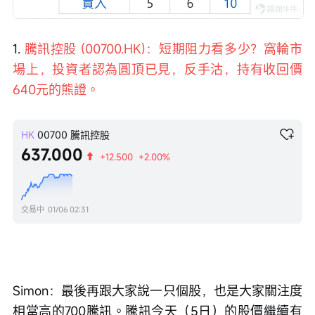
1. 
騰訊控股 (00700.HK)：短期阻力看多少？窩輪市
場上，投資者認為圓頂已見，反手沽，持有收回價
640元的熊證。
HK
00700
騰訊控股
637.000
+12.500
+2.00%
交易中
01/06 02:31
Simon：最後再跟大家說一只個股，也是大家關注度
相當高的700騰訊。騰訊今天（5日）的股價繼續有