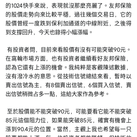
的1024快手來說，表現就沒那麼亮麗了。友邦保險
的股價走勢向來比較平穩，過往幾個交易日，它的
股價曾經一度跌到保利加通道的中線附近，之後得
到支撐回升，今天也錄得小幅漲幅。
 有投資者問，目前來看股價有沒有可能突破90元。
在窩輪市場方面，也有投資者繼續看好友邦保險，
認為它還有上漲的機會。我純粹是客觀陳述數據，
沒有潑冷水的意思。從技術信號總結來看，暫時以
賣出信號為主，有8個賣出信號，6個買入信號，賣
出信號稍微占多一點，這給大家作為參考。
 至於股價能不能突破90元，可能要看它能不能突破
85元這個阻力位，如果能突破85元，確實有機會上
漲到90.4元的位置。當然，主觀上我也希望每一只