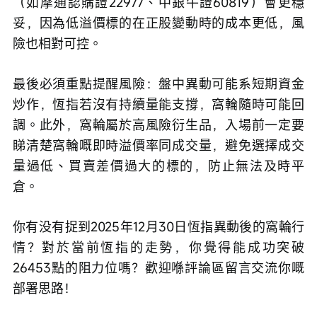
（如摩通認購證22977、中銀牛證60819）會更穩
妥，因為低溢價標的在正股變動時的成本更低，風
險也相對可控。
最後必須重點提醒風險：盤中異動可能系短期資金
炒作，恆指若沒有持續量能支撐，窩輪隨時可能回
調。此外，窩輪屬於高風險衍生品，入場前一定要
睇清楚窩輪嘅即時溢價率同成交量，避免選擇成交
量過低、買賣差價過大的標的，防止無法及時平
倉。
你有没有捉到2025年12月30日恆指異動後的窩輪行
情？對於當前恆指的走勢，你覺得能成功突破
26453點的阻力位嗎？歡迎喺評論區留言交流你嘅
部署思路！