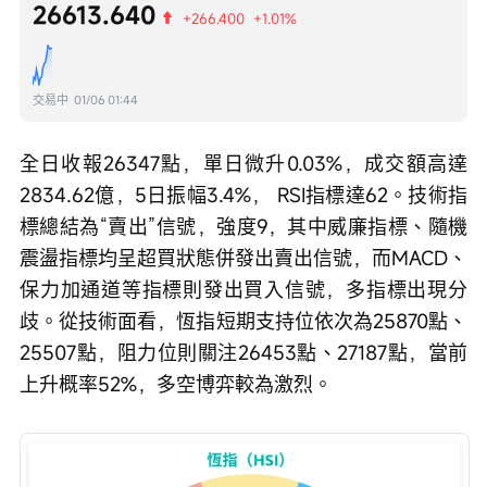
26613.640
+266.400
+1.01%
交易中
01/06 01:44
全日收報26347點，單日微升0.03%，成交額高達
2834.62億，5日振幅3.4%， RSI指標達62。技術指
標總結為“賣出”信號，強度9，其中威廉指標、隨機
震盪指標均呈超買狀態併發出賣出信號，而MACD、
保力加通道等指標則發出買入信號，多指標出現分
歧。從技術面看，恆指短期支持位依次為25870點、
25507點，阻力位則關注26453點、27187點，當前
上升概率52%，多空博弈較為激烈。