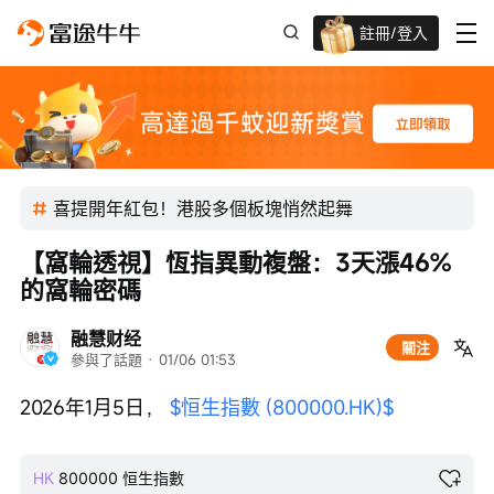
註冊/登入
迎新驚喜賞 股票/BTC等任你揀!
喜提開年紅包！港股多個板塊悄然起舞
【窩輪透視】恆指異動複盤：3天漲46%
的窩輪密碼
融慧财经
關注
參與了話題
 · 
01/06 01:53
2026年1月5日， 
$恒生指數 (800000.HK)$
HK
800000
恒生指數