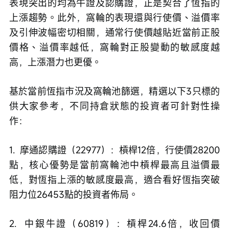
表現突出的均為牛證及認購證，正是契合了恆指的
上漲趨勢。此外，窩輪的表現還與行使價、溢價率
及引伸波幅密切相關，通常行使價越貼近當前正股
價格、溢價率越低，窩輪對正股變動的敏感度越
高，上漲潛力也更優。
基於當前恆指市況及窩輪池篩選，精選以下3只標的
供大家參考，不同持倉狀態的投資者可針對性操
作：
1.  摩通認購證（22977）：槓桿12倍，行使價28200
點，核心優勢是當前窩輪池中槓桿最高且溢價最
低，對恆指上漲的敏感度最高，適合看好恆指突破
阻力位26453點的投資者佈局。
2.  中銀牛證（60819）：槓桿24.6倍，收回價