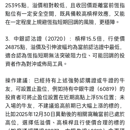
25395點，溢價相對較低，且收回價距離當前恆指
點位有一定安全空間，既具備較高槓桿效應，又能
在一定程度上規避恆指短期回調的風險，更穩陣。
3.  中銀認沽證（20720）：槓桿15.5倍，行使價
24875點，溢價及引伸波幅均為當前認沽證中最低，
適合認為恆指短期無法突破阻力位、可能回調的投
資者作為對沖或佈局工具。
操作建議：已經持有上述強勢認購證或牛證的牛
友，可設置止盈位，例如持有中銀牛證（60819）的
投資者可將止盈位設置在近期高點上浮5%位置；未
入場的牛友，不建議追高前期已大幅上漲的標的，
比如2025年12月30日異動後的相關窩輪當前已處於
高位，選擇低溢價、高槓桿且行使價合理的標的