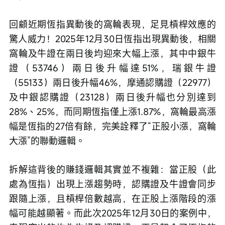
回顧近期恆指異動後的窩輪表現，足見槓桿效應的
驚人威力！2025年12月30日恆指出現異動後，相關
窩輪及牛證在兩日後均迎來大幅上漲，其中中銀牛
證（53746）兩日後升幅達51%，瑞銀牛證
（55133）兩日後升幅46%，摩通認購證（22977）
及中銀認購證（23128）兩日後升幅也分別達到
28%、25%，而同期恆指僅上漲1.87%，窩輪最高漲
幅是恆指的27倍有餘，完美詮釋了“正股小漲，窩輪
大漲”的聯動邏輯。
拆解這背後的賺錢邏輯其實並不複雜：當正股（此
處為恆指）出現上漲趨勢時，認購證及牛證會同步
跟隨上漲，且槓桿倍數越高，在正股上漲階段的漲
幅可能越顯著。而此次2025年12月30日的案例中，