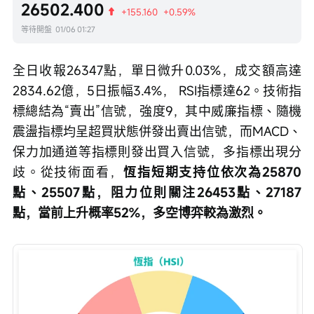
26502.400
+155.160
+0.59%
等待開盤
01/06 01:27
全日收報26347點，單日微升0.03%，成交額高達
2834.62億，5日振幅3.4%， RSI指標達62。技術指
標總結為“賣出”信號，強度9，其中威廉指標、隨機
震盪指標均呈超買狀態併發出賣出信號，而MACD、
保力加通道等指標則發出買入信號，多指標出現分
歧。從技術面看，
恆指短期支持位依次為25870
點、25507點，阻力位則關注26453點、27187
點，當前上升概率52%，多空博弈較為激烈。