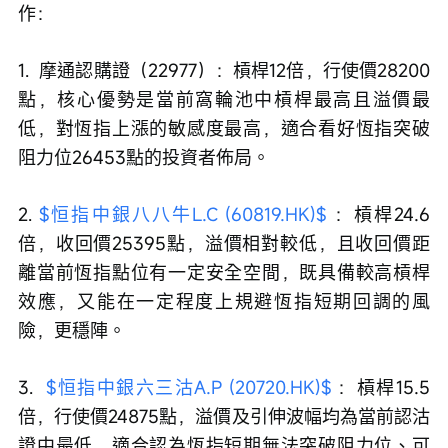
作：
1.  摩通認購證（22977）：槓桿12倍，行使價28200
點，核心優勢是當前窩輪池中槓桿最高且溢價最
低，對恆指上漲的敏感度最高，適合看好恆指突破
阻力位26453點的投資者佈局。
2. 
$恒指中銀八八牛L.C (60819.HK)$
 ：槓桿24.6
倍，收回價25395點，溢價相對較低，且收回價距
離當前恆指點位有一定安全空間，既具備較高槓桿
效應，又能在一定程度上規避恆指短期回調的風
險，更穩陣。
3.  
$恒指中銀六三沽A.P (20720.HK)$
 ：槓桿15.5
倍，行使價24875點，溢價及引伸波幅均為當前認沽
證中最低，適合認為恆指短期無法突破阻力位、可