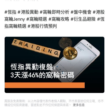
#恆指 #港股異動 #窩輪即時分析 #盤中機會 #港股
窩輪Jenny #窩輪精選 #窩輪攻略 #衍生品避險 #恆
指窩輪精選 #港股行情預判
Loaded
:
Progress
:
取
0%
0%
消
/
播
靜
放
音
速
度
風險及免責聲明：以上內容僅代表作者個人觀點，不代表富途任何立場，亦不
構成任何投資建議，富途對此不作任何保證與承諾。
更多信息