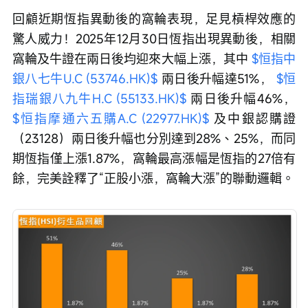
回顧近期恆指異動後的窩輪表現，足見槓桿效應的
驚人威力！2025年12月30日恆指出現異動後，相關
窩輪及牛證在兩日後均迎來大幅上漲，其中 
$恒指中
銀八七牛U.C (53746.HK)$
 兩日後升幅達51%， 
$恒
指瑞銀八九牛H.C (55133.HK)$
 兩日後升幅46%， 
$恒指摩通六五購A.C (22977.HK)$
 及中銀認購證
（23128）兩日後升幅也分別達到28%、25%，而同
期恆指僅上漲1.87%，窩輪最高漲幅是恆指的27倍有
餘，完美詮釋了“正股小漲，窩輪大漲”的聯動邏輯。