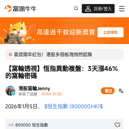
註冊/登入
新客限時
高達過千蚊獎賞
喜提開年紅包！港股多個板塊悄然起舞
【窩輪透視】恆指異動複盤：3天漲46%
的窩輪密碼
港股窩輪Jenny
關注
參與了話題
 · 
01/06 01:35
2026年1月5日， 
$恒生指數 (800000.HK)$
HK
800000
恒生指數