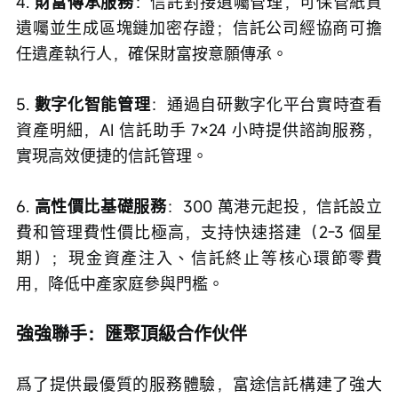
4. 
財富傳承服務
：信託對接遺囑管理，可保管紙質
遺囑並生成區塊鏈加密存證；信託公司經協商可擔
任遺產執行人，確保財富按意願傳承。
5. 
數字化智能管理
：通過自研數字化平台實時查看
資產明細，AI 信託助手 7×24 小時提供諮詢服務，
實現高效便捷的信託管理。
6. 
高性價比基礎服務
：300 萬港元起投，信託設立
費和管理費性價比極高，支持快速搭建（2-3 個星
期）；現金資產注入、信託終止等核心環節零費
用，降低中產家庭參與門檻。
強強聯手：匯聚頂級合作伙伴
爲了提供最優質的服務體驗，富途信託構建了強大