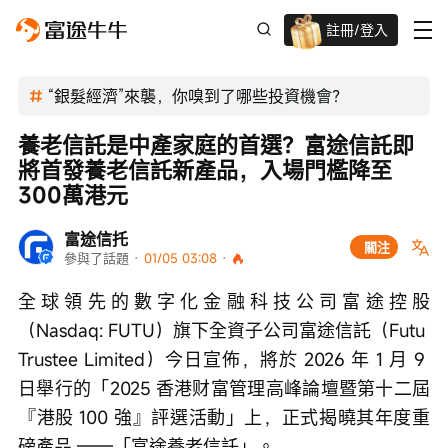
註冊/登入
迎新驚喜賞 股票/BTC等任你揀!
“銀髮經濟”來襲，你嗅到了哪些投資機會？
養老信託是中產家庭的首選？富途信託即
將首發養老信託新產品，入場門檻降至
300萬港元
富途信托
關注
參與了話題
 · 
01/05 03:08
 · 
全球領先的數字化金融科技公司富途控股
（Nasdaq: FUTU）旗下全資子公司富途信託（Futu 
Trustee Limited）今日宣佈，將於 2026 年 1 月 9 
日舉行的「2025 香港财富管理高峰論壇暨第十二屆
『港股 100 強』評選活動」上，正式揭曉其年度重
磅產品 ——「富途養老信託」。