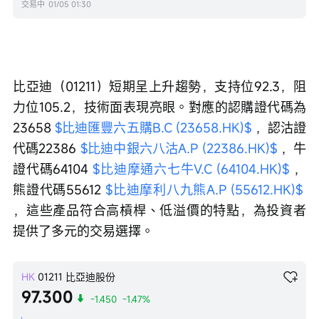
交易中
01/05 01:30
比亞迪（01211）短期呈上升趨勢，支持位92.3，阻
力位105.2，技術面表現亮眼。對應的認購證代碼為
23658 
$比迪匯豐六五購B.C (23658.HK)$
 ，認沽證
代碼22386 
$比迪中銀六八沽A.P (22386.HK)$
 ，牛
證代碼64104 
$比迪摩通六七牛V.C (64104.HK)$
 ，
熊證代碼55612 
$比迪摩利八九熊A.P (55612.HK)$
，這些產品符合高槓桿、低溢價的特點，為投資者
提供了多元的交易選擇。
HK
01211
比亞迪股份
97.300
-1.450
-1.47%