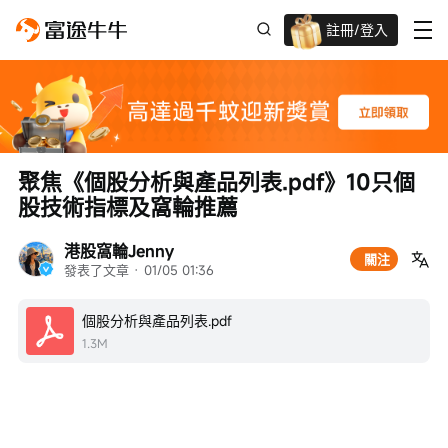
註冊/登入
迎新驚喜賞 股票/BTC等任你揀!
聚焦《個股分析與產品列表.pdf》10只個
股技術指標及窩輪推薦
港股窩輪Jenny
關注
發表了文章
 · 
01/05 01:36
個股分析與產品列表.pdf
1.3M