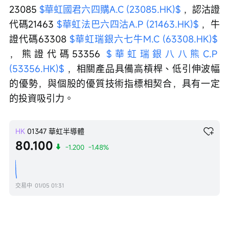
23085 
$華虹國君六四購A.C (23085.HK)$
 ，認沽證
代碼21463 
$華虹法巴六四沽A.P (21463.HK)$
 ，牛
證代碼63308 
$華虹瑞銀六七牛M.C (63308.HK)$
，熊證代碼53356 
$華虹瑞銀八八熊C.P 
(53356.HK)$
 ，相關產品具備高槓桿、低引伸波幅
的優勢，與個股的優質技術指標相契合，具有一定
的投資吸引力。
HK
01347
華虹半導體
80.100
-1.200
-1.48%
交易中
01/05 01:31