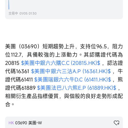
交易中
01/05 01:30
美團（03690）短期趨勢上升，支持位96.5，阻力
位112.7，具備較強的上漲動力。其認購證代碼為
20815 
$美團中銀六六購C.C (20815.HK)$
 ，認沽證
代碼16361 
$美團中銀六三沽A.P (16361.HK)$
 ，牛
證代碼61411 
$美團瑞銀六六牛D.C (61411.HK)$
 ，熊
證代碼61889 
$美團法巴八六熊E.P (61889.HK)$
 ，
相關衍生產品指標優質，與個股的良好走勢形成配
合。
HK
03690
美團-W