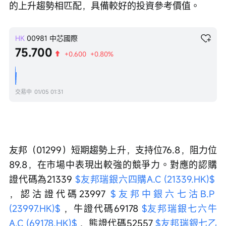
的上升趨勢相匹配，具備較好的投資參考價值。
HK
00981
中芯國際
75.700
+0.600
+0.80%
交易中
01/05 01:31
友邦（01299）短期趨勢上升，支持位76.8，阻力位
89.8，在市場中表現出較強的競爭力。對應的認購
證代碼為21339 
$友邦瑞銀六四購A.C (21339.HK)$
，認沽證代碼23997 
$友邦中銀六七沽B.P 
(23997.HK)$
 ，牛證代碼69178 
$友邦瑞銀七六牛
A.C (69178.HK)$
 ，熊證代碼52557 
$友邦瑞銀七乙