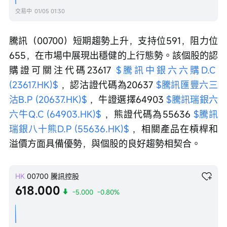
交易中
01/05 01:30
騰訊（00700）短期趨勢上升，支持位591，阻力位
655，在市場中展現出穩健的上行態勢。該個股的認
購證可關注代碼23617 
$騰訊中銀六六購D.C 
(23617.HK)$
 ，認沽證代碼為20637 
$騰訊匯豐六三
沽B.P (20637.HK)$
 ，牛證選擇64903 
$騰訊瑞銀六
六牛Q.C (64903.HK)$
 ，熊證代碼為55636 
$騰訊
瑞銀八十熊D.P (55636.HK)$
 ，相關產品在槓桿和
溢價方面具備優勢，與個股的良好趨勢相契合。
HK
00700
騰訊控股
618.000
-5.000
-0.80%