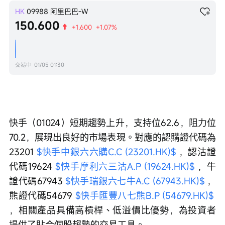
HK
09988
阿里巴巴-W
150.600
+1.600
+1.07%
交易中
01/05 01:30
快手（01024）短期趨勢上升，支持位62.6，阻力位
70.2，展現出良好的市場表現。對應的認購證代碼為
23201 
$快手中銀六六購C.C (23201.HK)$
 ，認沽證
代碼19624 
$快手摩利六三沽A.P (19624.HK)$
 ，牛
證代碼67943 
$快手瑞銀六七牛A.C (67943.HK)$
 ，
熊證代碼54679 
$快手匯豐八七熊B.P (54679.HK)$
，相關產品具備高槓桿、低溢價比優勢，為投資者
提供了貼合個股趨勢的交易工具。