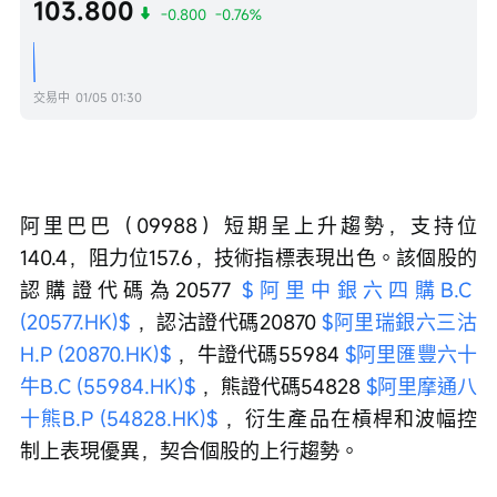
103.800
-0.800
-0.76%
交易中
01/05 01:30
阿里巴巴（09988）短期呈上升趨勢，支持位
140.4，阻力位157.6，技術指標表現出色。該個股的
認購證代碼為20577 
$阿里中銀六四購B.C 
(20577.HK)$
 ，認沽證代碼20870 
$阿里瑞銀六三沽
H.P (20870.HK)$
 ，牛證代碼55984 
$阿里匯豐六十
牛B.C (55984.HK)$
 ，熊證代碼54828 
$阿里摩通八
十熊B.P (54828.HK)$
 ，衍生產品在槓桿和波幅控
制上表現優異，契合個股的上行趨勢。