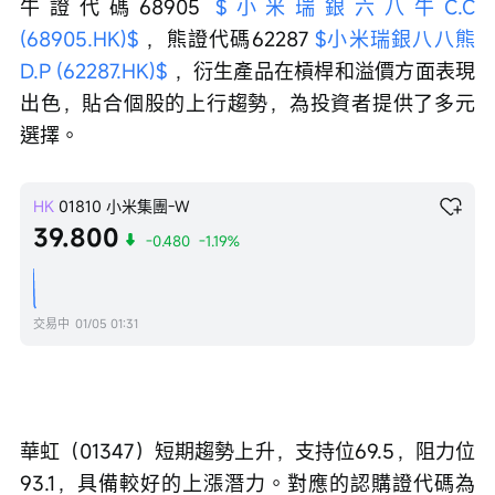
牛證代碼68905 
$小米瑞銀六八牛C.C 
(68905.HK)$
 ，熊證代碼62287 
$小米瑞銀八八熊
D.P (62287.HK)$
 ，衍生產品在槓桿和溢價方面表現
出色，貼合個股的上行趨勢，為投資者提供了多元
選擇。
HK
01810
小米集團-W
39.800
-0.480
-1.19%
交易中
01/05 01:31
華虹（01347）短期趨勢上升，支持位69.5，阻力位
93.1，具備較好的上漲潛力。對應的認購證代碼為