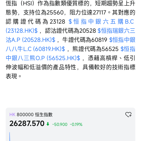
恆指（HSI）作為指數類優質標的，短期趨勢呈上升
態勢，支持位為25560，阻力位達27117。其對應的
認購證代碼為23128 
$恒指中銀六五購B.C 
(23128.HK)$
 ，認沽證代碼為20528 
$恒指瑞銀六三
沽A.P (20528.HK)$
 ，牛證代碼為60819 
$恒指中銀
八八牛L.C (60819.HK)$
 ，熊證代碼為56525 
$恒指
中銀八三熊O.P (56525.HK)$
 ，憑藉高槓桿、低引
伸波幅和低溢價的產品特性，具備較好的技術指標
表現。
HK
800000
恒生指數
26287.570
-50.900
-0.19%