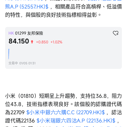
熊A.P (52557.HK)$
 ，相關產品符合高槓桿、低溢價
的特性，與個股的良好技術指標相得益彰。
HK
01299
友邦保險
84.150
+0.850
+1.02%
交易中
01/05 01:31
小米（01810）短期呈上升趨勢，支持位36.8，阻力
位43.8，技術指標表現良好。該個股的認購證代碼
為22709 
$小米中銀六六購C.C (22709.HK)$
 ，認沽
證代碼22136 
$小米瑞銀六四沽A.P (22136.HK)$
 ，