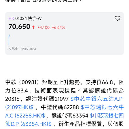
HK
01024
快手-W
70.650
+4.400
+6.64%
交易中
01/05 01:31
中芯（00981）短期呈上升趨勢，支持位66.8，阻
力位83.4，技術面表現穩健。其認購證代碼為
20316，認沽證代碼21097 
$中芯中銀六五沽A.P 
(21097.HK)$
 ，牛證代碼62288 
$中芯瑞銀七六牛
A.C (62288.HK)$
 ，熊證代碼63354 
$中芯瑞銀七四
熊D.P (63354.HK)$
 ，衍生產品指標優質，與個股