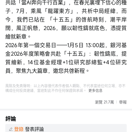
共話「當AI奔向千行百業」，在春光裏埋下信心的種
子，7月，乘風「龍躍東方」，共析中局經緯，而
今，我們已站在 「十五五」的啓航時刻，潮平岸
闊，風正帆懸，2026，願以韌性鑄就底色，憑提質
繪就新章。

2026年第一個交易日——1月5日 13:00起，銀河基
金2026年度策略會共赴「十五五」：韌性鑄底，提
質繪新，14位基金經理+1位研究部總監+4位研究
員，聚焦九大篇章，邀您共啓新程。
風險及免責聲明：以上內容僅代表作者個人觀點，不代表富途任何立場，亦不
構成任何投資建議，富途對此不作任何保證與承諾。
更多信息
瀏覽 21.7萬
舉報
評論
登錄
發表評論