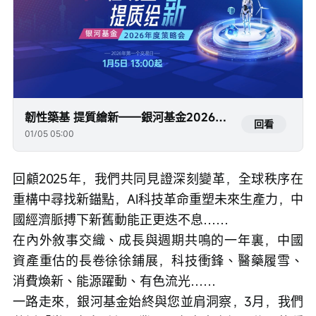
韌性築基 提質繪新——銀河基金2026年度策略會
回看
01/05 05:00
回顧2025年，我們共同見證深刻變革，全球秩序在
重構中尋找新錨點，AI科技革命重塑未來生產力，中
國經濟脈搏下新舊動能正更迭不息……

在內外敘事交織、成長與週期共鳴的一年裏，中國
資產重估的長卷徐徐鋪展，科技衝鋒、醫藥履雪、
消費煥新、能源躍動、有色流光……

一路走來，銀河基金始終與您並肩洞察，3月，我們