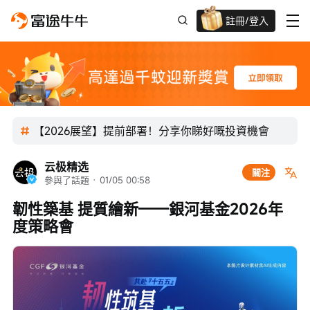
註冊/登入
迎新驚喜賞 股票/BTC等任你揀!
【2026展望】提前部署！分享你睇好嘅投資機會
云极精选
關注
參與了話題
 · 
01/05 00:58
韌性築基 提質繪新——銀河基金2026年
度策略會