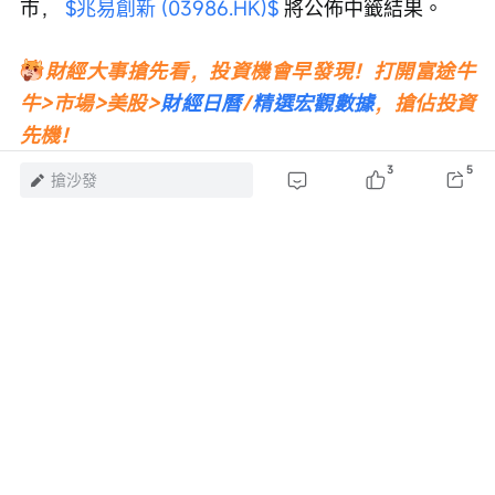
市， 
$兆易創新 (03986.HK)$
 將公佈中籤結果。
財經大事搶先看，投資機會早發現！打開富途牛
牛>市場>美股>
財經日曆
/
精選宏觀數據
，搶佔投資
先機！
3
5
搶沙發