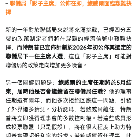
– 
聯儲局「影子主席」公佈在即，鮑威爾面臨艱難抉
擇
新的一年對於聯儲局來說將充滿挑戰，已經四分五
裂的政策制定者們將在混雜的經濟信號中艱難抉
擇，而
特朗普已宣佈計劃於2026年初公佈其選定的
聯儲局下一任主席人選
，這位「影子主席」可能對
聯儲局的政策走向增加更多噪音。
另一個關鍵問題是：
鮑威爾的主席任期將於5月結
束，屆時他是否會繼續留在聯儲局任職？
他的理事
任期還有兩年，而他多次拒絕回應這一問題，引發
了外界諸多猜測。分析認爲，若鮑威爾離任，特朗
普將立即獲得理事會的多數控制權。若這些成員形
成投票聯盟（只是假設），將在很大程度上助力特
朗普實現超低利率的訴求。若鮑威爾留任理事，此