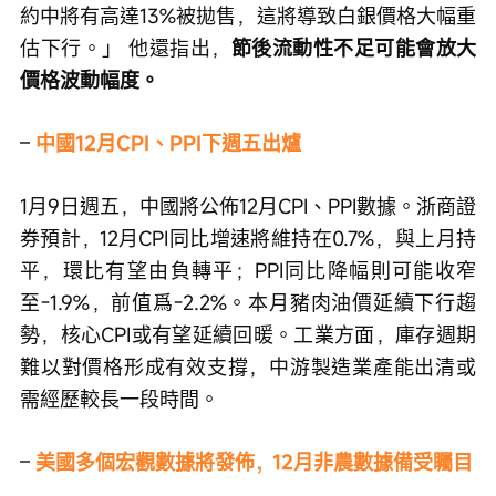
約中將有高達13%被拋售，這將導致白銀價格大幅重
估下行。」 他還指出，
節後流動性不足可能會放大
價格波動幅度。
– 
中國12月CPI、PPI下週五出爐
1月9日週五，中國將公佈12月CPI、PPI數據。浙商證
券預計，12月CPI同比增速將維持在0.7%，與上月持
平，環比有望由負轉平；PPI同比降幅則可能收窄
至-1.9%，前值爲-2.2%。本月豬肉油價延續下行趨
勢，核心CPI或有望延續回暖。工業方面，庫存週期
難以對價格形成有效支撐，中游製造業產能出清或
需經歷較長一段時間。
– 
美國多個宏觀數據將發佈，12月非農數據備受矚目