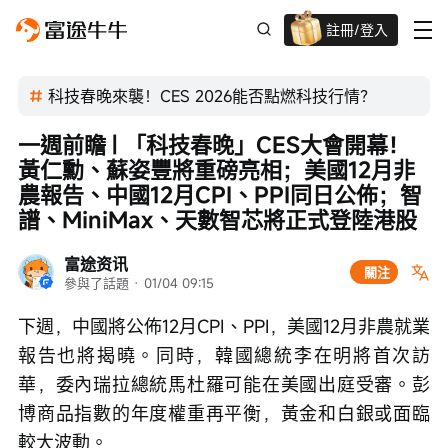
註冊/登入
迎新驚喜賞 股票/BTC等任你揀!
科技春晚來襲！CES 2026能否點燃科技行情？
一週前瞻 | 「科技春晚」CES大會開幕！
黃仁勳、蘇姿豐將重磅亮相；美國12月非
農報告、中國12月CPI、PPI同日公佈；智
譜、MiniMax、天數智芯將正式登陸港股
富途资讯
關注
參與了話題
 · 
01/04 09:15
下週，中國將公佈12月CPI、PPI，美國12月非農就業
報告也將揭曉。同時，韓國總統李在明將首次訪
華，委內瑞拉總統馬杜羅可能在美國出庭受審。彭
博商品指數的年度權重再平衡，黃金和白銀或面臨
較大波動。