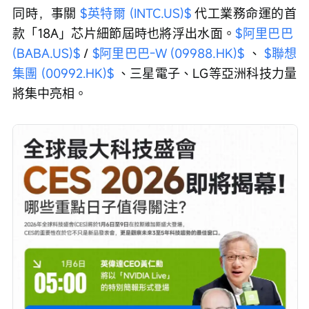
同時，事關 
$英特爾 (INTC.US)$
 代工業務命運的首
款「18A」芯片細節屆時也將浮出水面。
$阿里巴巴 
(BABA.US)$
 / 
$阿里巴巴-W (09988.HK)$
 、 
$聯想
集團 (00992.HK)$
 、三星電子、LG等亞洲科技力量
將集中亮相。