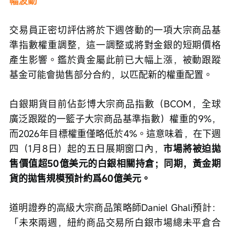
幅波動
交易員正密切評估將於下週啓動的一項大宗商品基
準指數權重調整，這一調整或將對金銀的短期價格
產生影響。鑑於貴金屬此前已大幅上漲，被動跟蹤
基金可能會拋售部分合約，以匹配新的權重配置。
白銀期貨目前佔彭博大宗商品指數（BCOM，全球
廣泛跟蹤的一籃子大宗商品基準指數）權重的9%，
而2026年目標權重僅略低於4%。這意味着，在下週
四（1月8日）起的五日展期窗口內，
市場將被迫拋
售價值超50億美元的白銀相關持倉；同期，黃金期
貨的拋售規模預計約爲60億美元。
道明證券的高級大宗商品策略師Daniel Ghali預計：
「未來兩週，紐約商品交易所白銀市場總未平倉合