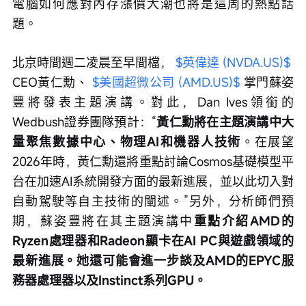
電腦如何應對內存漲價大潮也將是這周的熱點話
題。
北京時間週二凌晨至早間檔， 
$英偉達 (NVDA.US)$
CEO黃仁勳、 
$美國超微公司 (AMD.US)$
 掌門蘇姿
豐將發表主題演講。對此，Dan Ives領銜的
Wedbush證券團隊預計：“
黃仁勳將在主題演講中大
量聚焦數據中心、物理AI和機器人技術
。在展望
2026年時，黃仁勳還將重點討論Cosmos基礎模型平
台在加速AI系統開發方面的最新進展，並以此切入對
自動駕駛等自主技術的闡述。”另外，分析師們預
期，蘇姿豐將在其主題演講中
重點介紹AMD的
Ryzen處理器和Radeon顯卡在AI PC與遊戲領域的
最新進展。她還可能會進一步談及AMD的EPYC服
務器處理器以及Instinct系列GPU。