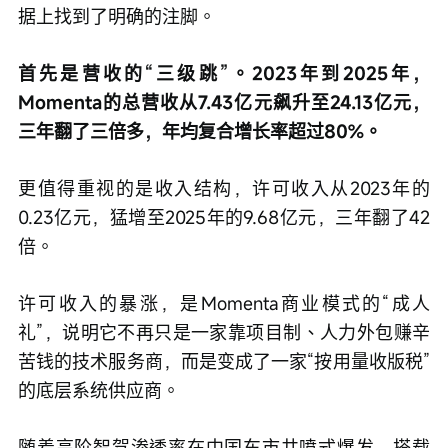
据上找到了明确的注脚。 
首先是营收的“三级跳”。2023年到2025年，
Momenta的总营收从7.43亿元飙升至24.13亿元，
三年翻了三倍多，年均复合增长率超过80%。
更值得重视的是收入结构，许可收入从2023年的
0.23亿元，猛增至2025年的9.68亿元，三年翻了42
倍。 
许可收入的暴涨，是Momenta商业模式的“成人
礼”，说明它不再只是一家靠项目制、人力外包赚辛
苦钱的技术服务商，而是变成了一家“按用量收版税”
的底层系统供应商。 
随着高阶智驾渗透率在中国车市井喷式爆发，搭载