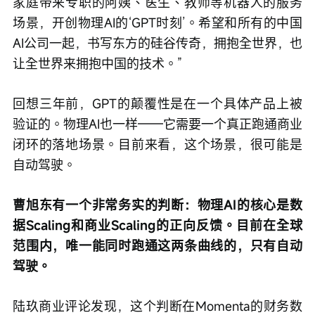
家庭带来专职的阿姨、医生、教师等机器人的服务
场景，开创物理AI的‘GPT时刻’。希望和所有的中国
AI公司一起，书写东方的硅谷传奇，拥抱全世界，也
让全世界来拥抱中国的技术。” 
回想三年前，GPT的颠覆性是在一个具体产品上被
验证的。物理AI也一样——它需要一个真正跑通商业
闭环的落地场景。目前来看，这个场景，很可能是
自动驾驶。 
曹旭东有一个非常务实的判断：物理AI的核心是数
据Scaling和商业Scaling的正向反馈。目前在全球
范围内，唯一能同时跑通这两条曲线的，只有自动
驾驶。
陆玖商业评论发现，这个判断在Momenta的财务数