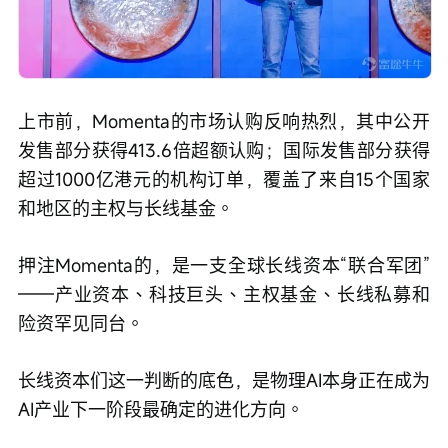
上市前，Momenta的市场认购反响热烈，其中公开
发售部分获得413.6倍超额认购；国际发售部分获得
超过1000亿港元的机构订单，覆盖了来自15个国家
和地区的主权与长线基金。 
押注Momenta的，是一支全球长线资本“联合军团”
——产业资本、科技巨头、主权基金、长线私募和
险资罕见同台。 
长线资本们这一判断的底色，是物理AI本身正在成为
AI产业下一阶段最确定的进化方向。 