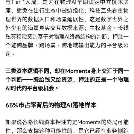
与Tier 1入局，是为在物理AI早期锁定中立技术底
座，避免在出行生态中被边缘化；科技巨头看重物
理世界的数据入口和场景延展性，这是数字世界之
外少有的海量真实交互数据来源；主权基金、长线
私募和险资则基于对物理AI终局结构的判断，押注一
个能跨品牌、跨场景、跨地域输出能力的平台级公
司。 
三类资本逻辑不同，却在Momenta身上交汇于同一
个判断——既给钱又给资源，押注的正是一个物理
AI时代的平台级机会。
65%市占率背后的物理AI落地样本 
如果说各路长线资本押注的是Momenta的终局可能
性，那么支撑这种可能性的，是它已经在业务侧跑