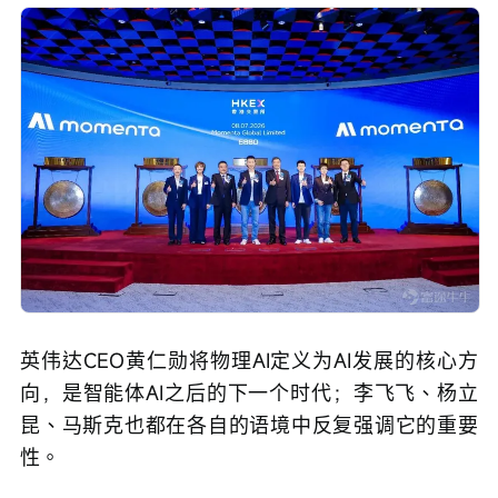
英伟达CEO黄仁勋将物理AI定义为AI发展的核心方
向，是智能体AI之后的下一个时代；李飞飞、杨立
昆、马斯克也都在各自的语境中反复强调它的重要
性。 