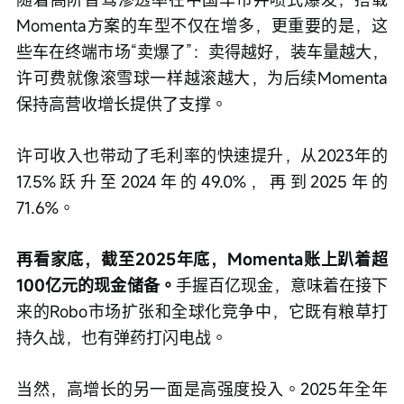
Momenta方案的车型不仅在增多，更重要的是，这
些车在终端市场“卖爆了”：卖得越好，装车量越大，
许可费就像滚雪球一样越滚越大，为后续Momenta
保持高营收增长提供了支撑。 
许可收入也带动了毛利率的快速提升，从2023年的
17.5%跃升至2024年的49.0%，再到2025年的
71.6%。 
再看家底，截至2025年底，Momenta账上趴着超
100亿元的现金储备。
手握百亿现金，意味着在接下
来的Robo市场扩张和全球化竞争中，它既有粮草打
持久战，也有弹药打闪电战。 
当然，高增长的另一面是高强度投入。2025年全年