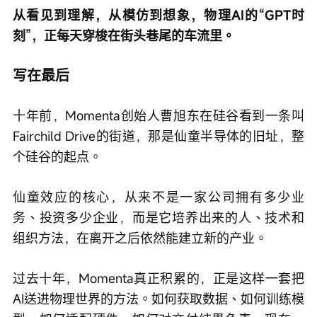
从看见到理解，从模仿到想象，物理AI的“GPT时
刻”，正每天穿梭在街头巷尾的车流里。
写在最后 
十年前，Momenta创始人曹旭东在硅谷看到一条叫
Fairchild Drive的街道，那是仙童半导体的旧址，整
个硅谷的起点。 
仙童效应的核心，从来不是一家公司拥有多少业
务、投资多少企业，而是它培养出来的人、技术和
组织方法，在离开之后依然能建立新的产业。 
过去十年，Momenta真正积累的，正是这样一套把
AI送进物理世界的方法。如何获取数据、如何训练模