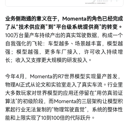
业务侧跑通的意义在于，Momenta的角色已经完成
了从“技术供应商”到“平台级系统提供商”的转变。
100万台量产车持续产出的真实驾驶数据，构成一个
自我强化的飞轮：车型越多、场景越丰富，模型越
强；模型越强，更多车厂接入，许可收入持续增
长；收入又支撑更大规模的研发投入。 
今年4月，Momenta的R7世界模型实现量产首发，
物理AI正式从论文和实验室走入了真实车流。行业里
大多数玩家对世界模型的应用还停留在“用仿真验证
算法”的初级阶段，而Momenta的三层架构让模型积
累起行业无法复制的“物理驾驶直觉”，系统的整体性
能和上限实现了10到100倍的代际跃升。 