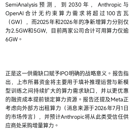
SemiAnalysis预测，到2030年，Anthropic与
OpenAI合计无约束算力需求将超过100吉瓦
（GW），而2025年和2026年的净新增算力分别仅
为2.5GW和5GW，目前两家公司合计可用算力仅逾
6GW。
正是这一供需缺口赋予IPO明确的战略意义。报告指
出，上市所募资金将主要用于填补推理运营与新模
型训练之间持续扩大的算力需求缺口，并以更优惠
的融资成本提前锁定算力资源。报告还提及Meta正
考虑向外部方出租算力（消息来源于2026年7月1日
的市场传言），并预计Anthropic将从此类受信任供
应商处采购增量算力。