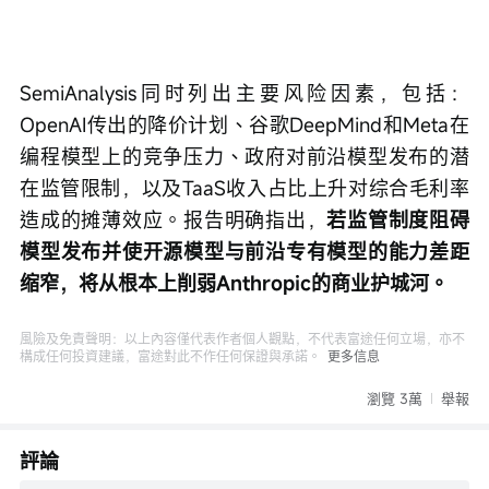
SemiAnalysis同时列出主要风险因素，包括：
OpenAI传出的降价计划、谷歌DeepMind和Meta在
编程模型上的竞争压力、政府对前沿模型发布的潜
在监管限制，以及TaaS收入占比上升对综合毛利率
造成的摊薄效应。报告明确指出，
若监管制度阻碍
模型发布并使开源模型与前沿专有模型的能力差距
缩窄，将从根本上削弱Anthropic的商业护城河。
風險及免責聲明：以上內容僅代表作者個人觀點，不代表富途任何立場，亦不
構成任何投資建議，富途對此不作任何保證與承諾。
更多信息
瀏覽 3萬
舉報
評論