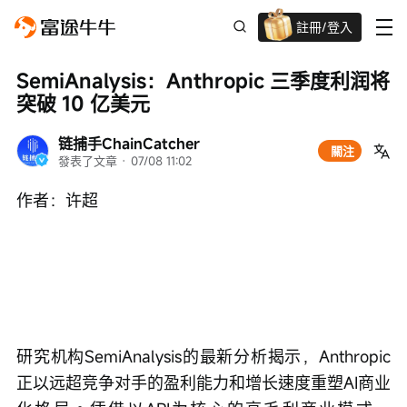
註冊/登入
迎新驚喜賞 股票/BTC等任你揀!
SemiAnalysis：Anthropic 三季度利润将
突破 10 亿美元
链捕手ChainCatcher
關注
發表了文章
 · 
07/08 11:02
作者：许超
研究机构SemiAnalysis的最新分析揭示，Anthropic
正以远超竞争对手的盈利能力和增长速度重塑AI商业