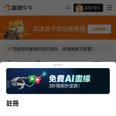
註冊/登入
迎新驚喜賞 股票/BTC等任你揀!
閃迪盈利暴增但指引遜色，存儲後續怎麼看？
Leverage Shares
關注
參與了話題
 · 
07/08 10:59
 · 
SK海力士兩倍槓桿部署注意事項
註冊