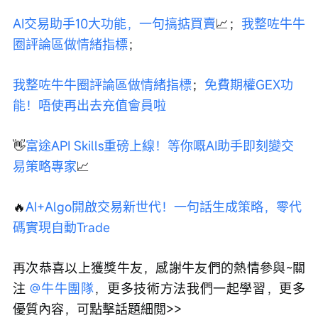
AI交易助手10大功能，一句搞掂買賣
📈；
我整咗牛牛
圈評論區做情緒指標
； 
我整咗牛牛圈評論區做情緒指標
；
免費期權GEX功
能！唔使再出去充值會員啦
👋
富途API Skills重磅上線！等你嘅AI助手即刻變交
易策略專家
📈
🔥
AI+Algo開啟交易新世代！一句話生成策略，零代
碼實現自動Trade
再次恭喜以上獲獎牛友，感謝牛友們的熱情參與~關
注 
@牛牛團隊
，更多技術方法我們一起學習，更多
優質內容，可點擊話題細閲>>