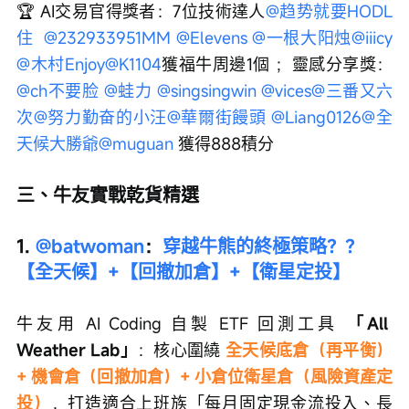
🏆 AI交易官得獎者：7位技術達人
@趋势就要HODL
住
@232933951MM
@Elevens
@一根大阳烛
@iiicy
@木村Enjoy
@K1104
獲福牛周邊1個 ；靈感分享獎：
@ch不要脸
@蛙力
@singsingwin
@vices
@三番又六
次
@努力勤奋的小汪
@華爾街饅頭
@Liang0126
@全
天候大勝爺
@muguan
 獲得888積分
三、牛友實戰乾貨精選
1. 
@batwoman
：
穿越牛熊的終極策略？？
【全天候】+【回撤加倉】+【衛星定投】
牛友用 AI Coding 自製 ETF 回測工具 
「All 
Weather Lab」
：核心圍繞 
全天候底倉（再平衡）
+ 機會倉（回撤加倉）+ 小倉位衛星倉（風險資產定
投）
，打造適合上班族「每月固定現金流投入、長