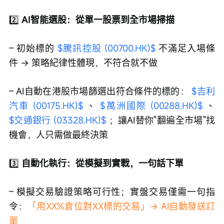
2️⃣
 AI智能選股：從單一股票到全市場掃描
– 初始標的 
$騰訊控股 (00700.HK)$
 不滿足入場條
件 → 策略紀律性體現，不符合就不做
– AI自動在港股市場篩選出符合條件的標的： 
$吉利
汽車 (00175.HK)$
 、 
$萬洲國際 (00288.HK)$
 、 
$交通銀行 (03328.HK)$
 ；讓AI替你"翻遍全市場"找
機會，人只需做最終決策
3️⃣
 自動化執行：從模擬到實戰，一句話下單
– 模擬交易驗證策略可行性；實盤交易僅需一句指
令：
「用XX%倉位對XX標的交易」→ AI自動發送訂
單