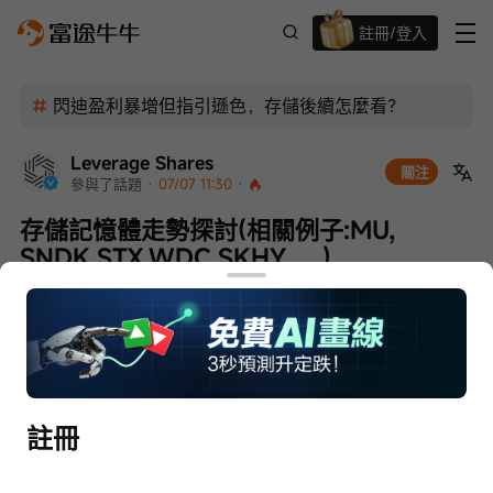
註冊/登入
迎新驚喜賞 股票/BTC等任你揀!
閃迪盈利暴增但指引遜色，存儲後續怎麼看？
Leverage Shares
關注
參與了話題
 · 
07/07 11:30
 · 
存儲記憶體走勢探討(相關例子:MU, 
SNDK,STX,WDC,SKHY......)
註冊