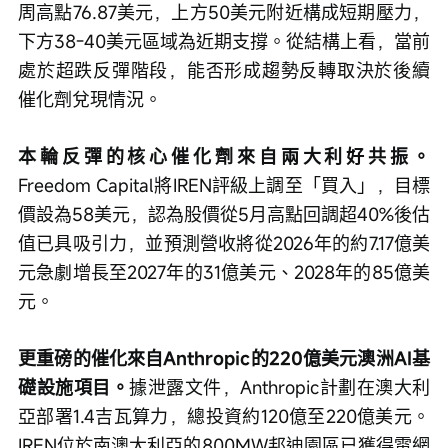
周高點76.87美元，上方50美元附近構成短期壓力，
下方38-40美元區域為近期支撐。從結構上看，當前
處於超跌反彈階段，能否形成趨勢反轉取決於後續
催化劑兌現情況。
本輪反彈的核心催化劑來自兩大利好共振。
Freedom Capital將IREN評級上調至「買入」，目標
價設為58美元，認為股價從5月高點回調超40%後估
值已具吸引力，並預測營收將從2026年的約7.17億美
元急劇增長至2027年的31億美元、2028年的85億美
元。
更重磅的催化來自Anthropic的220億美元澳洲AI基
礎設施項目。
據泄露文件，Anthropic計劃在澳大利
亞部署1.4吉瓦算力，總投資約120億至220億美元。
IREN位於南澳大利亞的800MW邦迪園區已獲得電網