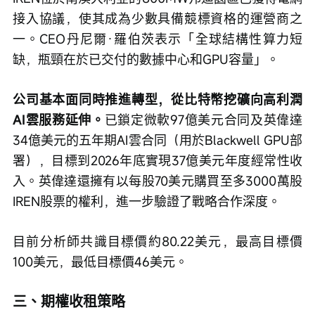
接入協議，使其成為少數具備競標資格的運營商之
一。CEO丹尼爾·羅伯茨表示「全球結構性算力短
缺，瓶頸在於已交付的數據中心和GPU容量」。
公司基本面同時推進轉型，從比特幣挖礦向高利潤
AI雲服務延伸。
已鎖定微軟97億美元合同及英偉達
34億美元的五年期AI雲合同（用於Blackwell GPU部
署），目標到2026年底實現37億美元年度經常性收
入。英偉達還擁有以每股70美元購買至多3000萬股
IREN股票的權利，進一步驗證了戰略合作深度。
目前分析師共識目標價約80.22美元，最高目標價
100美元，最低目標價46美元。
三、期權收租策略