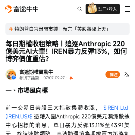
註冊/登入
迎新驚喜賞 股票/BTC等任你揀!
特朗普白宮敲開市鍾！預言「美股將漲上天」
每日期權收租策略｜追逐Anthropic 220
億美元AI大單！IREN暴力反彈13%，如何
博弈價值重估？
富途期權異動牛
關注
參與了話題
 · 
07/07 09:27
 · 
一、市場風向標
前一交易日美股三大指數集體收漲， 
$IREN Ltd 
(IREN.US)$
 憑藉入圍Anthropic 220億美元澳洲數據
中心招標的消息，單日暴力反彈13.11%至43.91美
元，終結連陰頹勢，高波動環境為期權賣方策略創