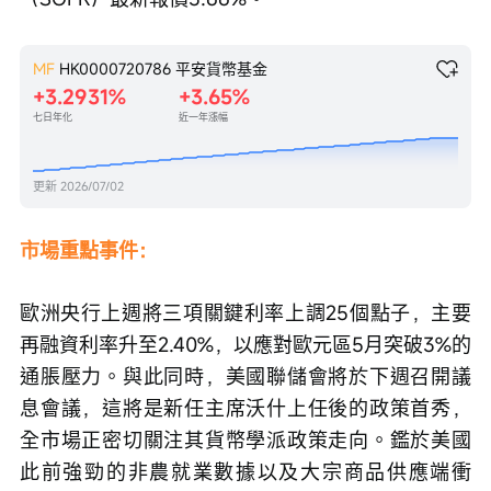
MF
HK0000720786
平安貨幣基金
+3.2931%
+3.65%
七日年化
近一年漲幅
更新
2026/07/02
市場重點事件：
歐洲央行上週將三項關鍵利率上調25個點子，主要
再融資利率升至2.40%，以應對歐元區5月突破3%的
通脹壓力。與此同時，美國聯儲會將於下週召開議
息會議，這將是新任主席沃什上任後的政策首秀，
全市場正密切關注其貨幣學派政策走向。鑑於美國
此前強勁的非農就業數據以及大宗商品供應端衝