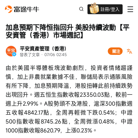
註冊/登入
新客限時
高達過千蚊獎賞
加息預期下降恒指回升 美股持續波動【平
安資管（香港）市場週記】
平安資產管理（香港）
關注
發表了文章
 · 
07/06 02:45
由於美國半導體板塊波動劇烈，投資者情緒趨謹
慎，加上非農就業數據不佳，聯儲局表示通脹風險
有所下降，加息預期降溫，港股扭轉此前持續跌勢
出現回升。週五恒生指數收報23350.03點，較前一
週上升2.99%。A股勢頭不及港股，滬深300指數週
五收報4842.17點，全周再輕微下跌0.54%；中證
500指數收報8745.26點，全周微漲0.48%，中證
1000指數收報8620.79，上漲0.23%。