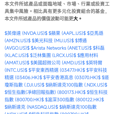
本文件所述產品或面臨地域、市場、行業或投資工
具集中風險。相比具有更多元化投資組合的基金，
本文件所述產品的價值波動可能更
大。
$英偉達 (NVDA.US)$
$蘋果 (AAPL.US)$
$亞馬遜 
(AMZN.US)$
$美光科技 (MU.US)$
$博通 
(AVGO.US)$
$Arista Networks (ANET.US)$
$科磊 
(KLAC.US)$
$泛林集團 (LRCX.US)$
$應用材料 
(AMAT.US)$
$美國超微公司 (AMD.US)$
$英特爾 
(INTC.US)$
$平安東西精選 (03477.HK)$
$平安科技
精選 (03406.HK)$
$平安香港高息 (03070.HK)$
$道
瓊斯指數 (.DJI.US)$
$納斯達克100指數 (.NDX.US)$
$恒生指數(凈總回報指數) (800173.HK)$
$恒生科技
指數 (800700.HK)$
$滬深300指數 (800122.HK)$
$納斯達克 (NASDAQ.US)$
$納斯達克100指數 