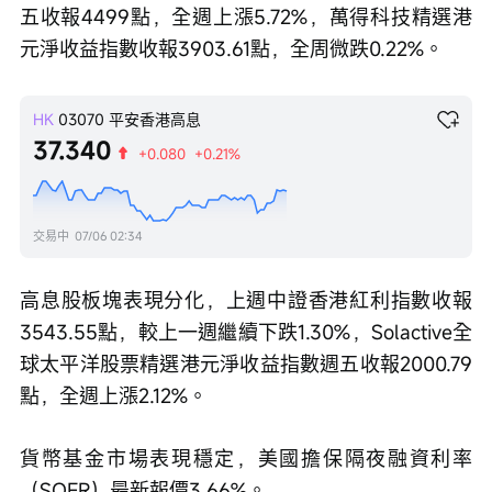
五收報4499點，全週上漲5.72%，萬得科技精選港
元淨收益指數收報3903.61點，全周微跌0.22%。
HK
03070
平安香港高息
37.340
+0.080
+0.21%
交易中
07/06 02:34
高息股板塊表現分化，上週中證香港紅利指數收報
3543.55點，較上一週繼續下跌1.30%，Solactive全
球太平洋股票精選港元淨收益指數週五收報2000.79
點，全週上漲2.12%。
貨幣基金市場表現穩定，美國擔保隔夜融資利率
（SOFR）最新報價3.66%。