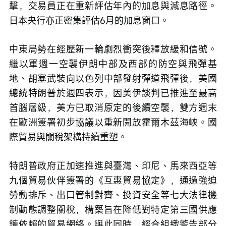
擊，交易員正在重新評估年內的加息與減息路徑。
日本央行亦正密集評估6月的加息窗口。
中東局勢在經歷新一輪劇烈衝突後釋放緩和信號。
繼以軍週一空襲伊朗中部及西部的防空與飛彈基
地、胡塞武裝向以色列中部發射彈道飛彈後，美國
總統特朗普於週四表示，因美伊談判已推進至最高
首腦層級，美方已取消原定的後續空襲，雙方週末
在歐洲簽署初步協議以重新開放霍爾木茲海峽。國
際貿易與關稅架構持續重塑。
特朗普政府正加速推進與臺灣、印尼、馬來西亞等
九個貿易伙伴簽署的《互惠貿易協定》，通過強迫
勞動排斥、出口管制對齊、投資安全等七大法律機
制動態調整關稅，構築旨在降低對特定第三國供應
鏈依賴的貿易網絡。與此同時，經合組織警告部分