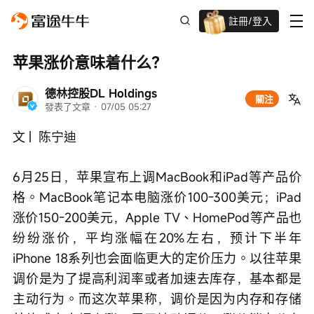
註冊/登入
迎新驚喜賞 股票/BTC等任你揀!
苹果涨价意味着什么？
德林控股DL Holdings
關注
發表了文章
 · 
07/05 05:27
文 |  陈宁迪
6月25日，苹果宣布上调MacBook和iPad等产品价
格。MacBook笔记本电脑涨价100-300美元；iPad
涨价150-200美元，Apple TV、HomePod等产品也
纷纷涨价，平均涨幅在20%左右，预计下半年
iPhone 18系列也会面临更大的定价压力。以往苹果
调价是为了提高利润率或者加速去库存，基本都是
主动行为。而这次苹果称，调价是因为内存和存储