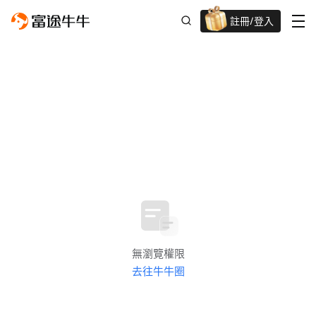
註冊/登入
新客限時
高達過千蚊獎賞
無瀏覽權限
去往牛牛圈