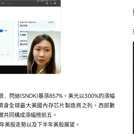
播
放
速
度
閃迪(SNDK)暴漲857%。美光以300%的漲幅
躋身全球最大美國內存芯片製造商之列。西部數
爾共同構成漲幅榜前五。 
半年美股走勢以及下半年美股展望。