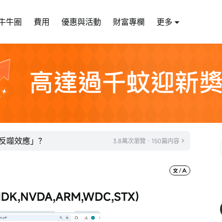
牛牛圈
費用
優惠與活動
財富專欄
更多
「反噬效應」？
3.8萬次瀏覽 · 150篇内容
,NVDA,ARM,WDC,STX)