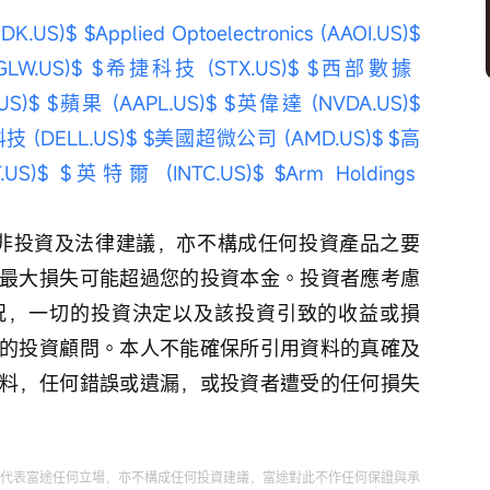
DK.US)$
$Applied Optoelectronics (AAOI.US)$
LW.US)$
$希捷科技 (STX.US)$
$西部數據 
US)$
$蘋果 (AAPL.US)$
$英偉達 (NVDA.US)$
 (DELL.US)$
$美國超微公司 (AMD.US)$
$高
US)$
$英特爾 (INTC.US)$
$Arm Holdings 
並非投資及法律建議，亦不構成任何投資產品之要
最大損失可能超過您的投資本金。投資者應考慮
況，一切的投資決定以及該投資引致的收益或損
的投資顧問。本人不能確保所引用資料的真確及
料，任何錯誤或遺漏，或投資者遭受的任何損失
代表富途任何立場，亦不構成任何投資建議，富途對此不作任何保證與承