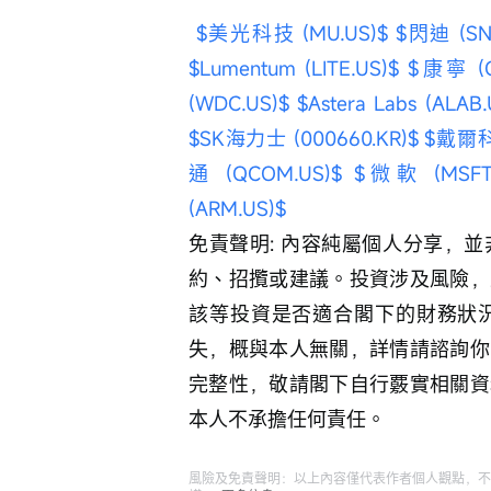
$美光科技 (MU.US)$
$閃迪 (SN
$Lumentum (LITE.US)$
$康寧 (G
(WDC.US)$
$Astera Labs (ALAB.
$SK海力士 (000660.KR)$
$戴爾科技
通 (QCOM.US)$
$微軟 (MSFT.
(ARM.US)$
免責聲明: 內容純屬個人分享，
約、招攬或建議。投資涉及風險，
該等投資是否適合閣下的財務狀
失，概與本人無關，詳情請諮詢你
完整性，敬請閣下自行覈實相關資
本人不承擔任何責任。
風險及免責聲明：以上內容僅代表作者個人觀點，不