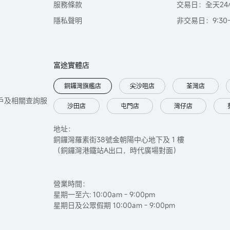
服務條款
交易日：全天24
隱私聲明
非交易日：9:30-2
富途實體店
銅鑼灣旗艦店
尖沙咀店
荃灣店
只提供開戶及相關查詢服
沙田店
屯門店
灣仔店
地址：
銅鑼灣羅素街38號金朝陽中心地下及 1 樓
（銅鑼灣港鐵站A出口，時代廣場對面）
營業時間：
星期一至六: 10:00am - 9:00pm
星期日及公眾假期 10:00am - 9:00pm