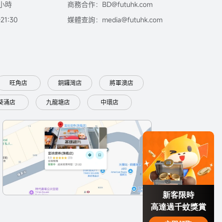
小時
商務合作：BD@futuhk.com
1:30
媒體查詢：media@futuhk.com
旺角店
銅鑼灣店
將軍澳店
葵涌店
九龍塘店
中環店
新客限時
高達過千蚊獎賞