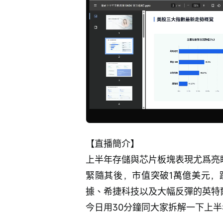
Loaded
:
Progress
:
取
0%
0%
消
/
靜
音
【直播簡介】 
上半年存儲與芯片板塊表現尤爲亮眼，
緊隨其後，市值突破1萬億美元，
據、希捷科技以及大幅反彈的英特
今日用30分鐘同大家拆解一下上