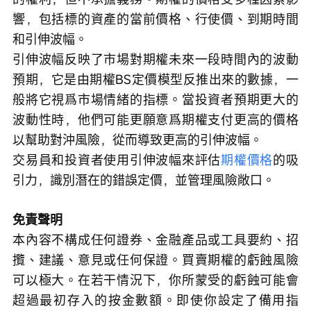
響，包括標的資產的當前價格、行使價、到期時間
和引伸波幅。
引伸波幅反映了市場對期權未來一段時間內的波動
預期，它是由期權BS定價模型反推出來的數據，一
般將它視爲市場情緒的指標。當投資者預期更大的
波動性時，他們可能更願意爲期權支付更高的價格
以幫助對沖風險，從而導致更高的引伸波幅。
交易員和投資者使用引伸波幅來評估
期權價格
的吸
引力，識別潛在的錯誤定價，並管理風險敞口。
免責聲明
本內容不構成任何證券、金融產品或工具要約、招
攬、建議、意見或任何保證。買賣期權的虧蝕風險
可以極大。在若干情況下，你所蒙受的虧蝕可能會
超過最初存入的按金數額。即使你設定了備用指