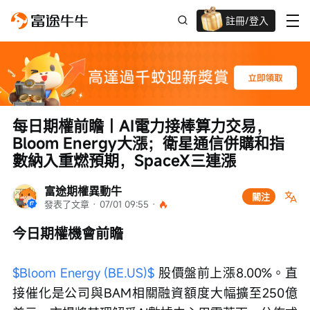
註冊/登入
迎新驚喜賞 股票/BTC等任你揀!
每日期權前瞻丨AI電力接棒算力交易，
Bloom Energy大漲；衛星通信併購和指
數納入重燃預期，SpaceX三連漲
富途期權異動牛
關注
發表了文章
 · 
07/01 09:55
 · 
今日期權機會前瞻
$Bloom Energy (BE.US)$
 股價盤前上漲8.00%。直
接催化是公司與BAM相關融資額度大幅擴至250億