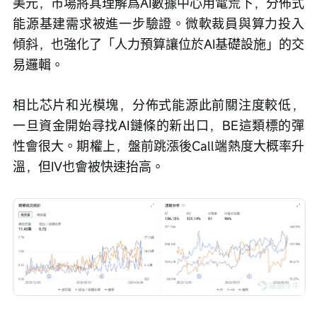
美元，市場將其理解爲AI數據中心用電荒下，分佈式
能源基建需求被進一步驗證。微軟裁員與算力投入
傾斜，也強化了「人力預算讓位於AI基礎設施」的交
易邏輯。
相比芯片和光模塊，分佈式能源此前關注度較低，
一旦資金開始尋找AI鏈條的新出口，BE這類標的彈
性會很大。期權上，盤前跳漲後Call端熱度大概率升
溫，但IV也會被快速抬高。