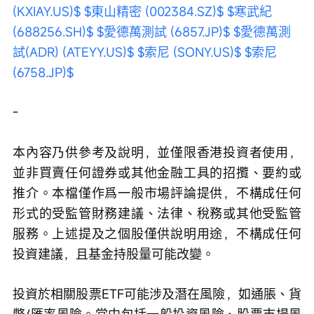
(KXIAY.US)$
$東山精密 (002384.SZ)$
$寒武紀 
(688256.SH)$
$愛德萬測試 (6857.JP)$
$愛德萬測
試(ADR) (ATEYY.US)$
$索尼 (SONY.US)$
$索尼 
(6758.JP)$
-
本內容乃供參考及說明，並僅限香港投資者使用，
並非買賣任何證券或其他金融工具的招攬、要約或
推介。本檔僅作爲一般市場評論提供，不構成任何
形式的受監管財務建議、法律、稅務或其他受監管
服務。上述提及之個股僅供說明用途，不構成任何
投資建議，且基金持股量可能改變。
投資於相關股票ETF可能涉及潛在風險，如通脹、貨