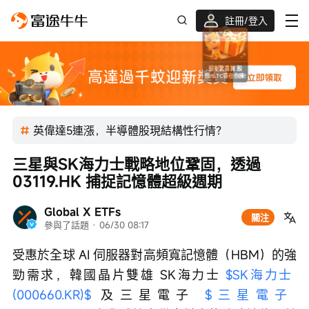
註冊/登入
迎新驚喜賞 股票/BTC等任你揀!
英偉達5連漲，半導體股現結構性行情？
三星與SK海力士戰略地位鞏固，透過
03119.HK 捕捉記憶體超級週期
Global X ETFs
關注
參與了話題
 · 
06/30 08:17
受惠於全球 AI 伺服器對高頻寬記憶體（HBM）的強
勁需求，韓國晶片雙雄 SK海力士 
$SK海力士 
(000660.KR)$
 及三星電子 
$三星電子 