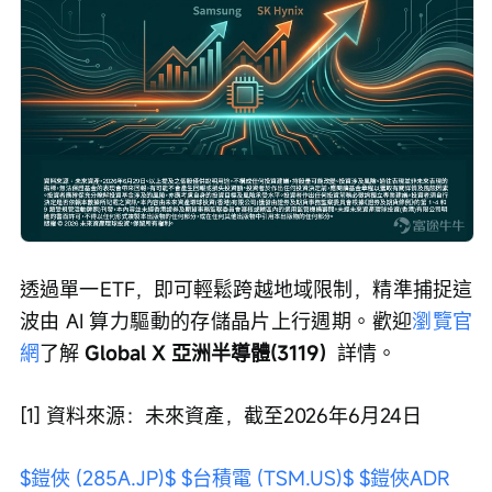
透過單一ETF，即可輕鬆跨越地域限制，精準捕捉這
波由 AI 算力驅動的存儲晶片上行週期。歡迎
瀏覽官
網
了解 
Global X 亞洲半導體(3119)
  詳情。
[1] 資料來源：未來資產，截至2026年6月24日
$鎧俠 (285A.JP)$
$台積電 (TSM.US)$
$鎧俠ADR 