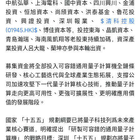
中航弘華、上海電科、國中資本、四川興川、金浦
投資、恒旭資本、尚頎資本、洪泰基金、魯花投
資、興證投資、深圳報業、 
$清科控股 
(01945.HK)$
、博佳資本等，投控東海、晶凱資本、
青島瀚瑞、海南風凱翔等老股東持續加碼，資深產
業投資人呂大龍、蘭坤亦參與本輪出資。
募集資金將全部投入可容錯通用量子計算機全鏈條
研發、核心工藝迭代與全球產業生態拓展，支撐公
司加速攻堅下一代量子計算核心技術，推動量子計
算走向更高可用性、更強可擴展性、更明確應用價
值的發展階段。
國家 「十五五」 規劃綱要已將量子科技列爲未來產
業核心賽道，明確提出 「研製可容錯的通用量子計
算機」 的戰略目標；深圳 「十五五」 規劃亦將量子