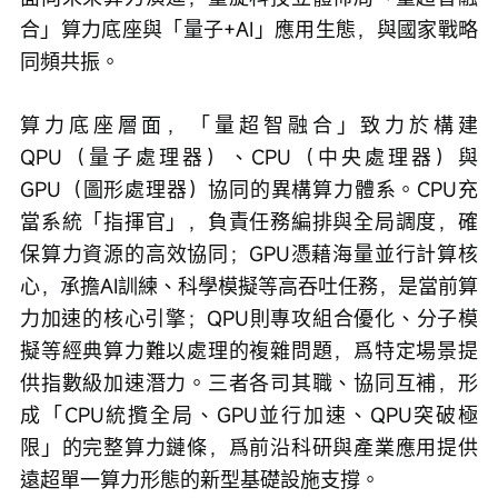
合」算力底座與「量子+AI」應用生態，與國家戰略
同頻共振。
算力底座層面，「量超智融合」致力於構建
QPU（量子處理器）、CPU（中央處理器）與
GPU（圖形處理器）協同的異構算力體系。CPU充
當系統「指揮官」，負責任務編排與全局調度，確
保算力資源的高效協同；GPU憑藉海量並行計算核
心，承擔AI訓練、科學模擬等高吞吐任務，是當前算
力加速的核心引擎；QPU則專攻組合優化、分子模
擬等經典算力難以處理的複雜問題，爲特定場景提
供指數級加速潛力。三者各司其職、協同互補，形
成「CPU統攬全局、GPU並行加速、QPU突破極
限」的完整算力鏈條，爲前沿科研與產業應用提供
遠超單一算力形態的新型基礎設施支撐。 