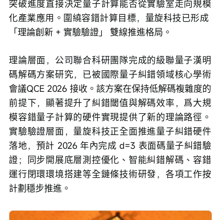
突破進度直接決定量子計算能否從實驗室走向規模
化產業應用。圍繞容錯計算目標，量旋科技已形成 
「理論創新 + 實驗驗證」 雙線推進格局。
理論層面，公司聯合科研團隊完成的級聯量子漢明
碼解碼方案研究，已被國際量子糾錯領域核心學術
會議QCE 2026 接收。該方案在保持低解碼複雜度的
前提下，顯著提升了糾錯閾值與解碼效率，爲大規
模容錯量子計算的硬件實現提供了新的理論路徑。
實驗驗證層面，量旋科技正全面推進量子糾錯硬件
落地，預計 2026 年內完成 d=3 表面碼量子糾錯驗
證；同步開展底層測控優化、智能糾錯解碼、容錯
運行閉環環境搭建等全鏈條技術研發，各項工作按
計劃穩步推進。