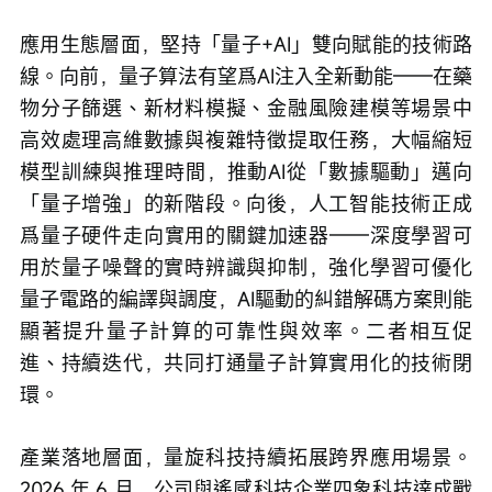
應用生態層面，堅持「量子+AI」雙向賦能的技術路
線。向前，量子算法有望爲AI注入全新動能——在藥
物分子篩選、新材料模擬、金融風險建模等場景中
高效處理高維數據與複雜特徵提取任務，大幅縮短
模型訓練與推理時間，推動AI從「數據驅動」邁向
「量子增強」的新階段。向後，人工智能技術正成
爲量子硬件走向實用的關鍵加速器——深度學習可
用於量子噪聲的實時辨識與抑制，強化學習可優化
量子電路的編譯與調度，AI驅動的糾錯解碼方案則能
顯著提升量子計算的可靠性與效率。二者相互促
進、持續迭代，共同打通量子計算實用化的技術閉
環。
產業落地層面，量旋科技持續拓展跨界應用場景。
2026 年 6 月，公司與遙感科技企業四象科技達成戰